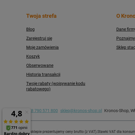
Twoja strefa
O Krono
Blog
Dane firm
Zarejestruj się
Poznajmy s
Moje zamówienia
Sklep sta
Koszyk
Obserwowane
Historia transakcji
Twoje rabaty (wpisywanie kodu
rabatowego)
+48 790 571 800
sklep@kronos-shop.pl
Kronos-Shop
,
Wł
W sklepie prezentujemy ceny brutto (z VAT).
Stawki VAT dla konsum