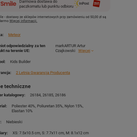
Darmowa dostawa do
paczkomatu lub punktu odbioru
le - dostawy ze sklepów internetowych przy zamówieniu od
50,00 zł
są
 darmo
Więcej informacji.
ka
Meteor
iot odpowiedzialny za ten
markARTUR Artur
ukt na terenie UE
Czajkowski
Więcej
ol
Kids Builder
ancja
2 Letnia Gwarancja Producenta
e techniczne
r katalogowy
26184
26185
26186
riał
Poliester 40%
Poliuretan 35%
Nylon 15%
Elastan 10%
r
Niebieski
iary
XS: 7.5x10.5 cm
S: 7.7x11 cm
M: 8.1x12 cm