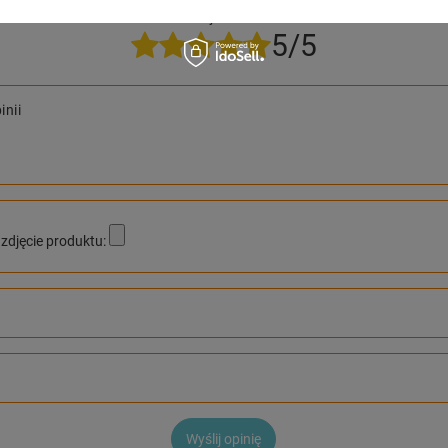
Twoja ocena:
5/5
inii
zdjęcie produktu:
Wyślij opinię