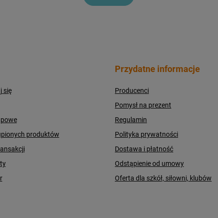
Przydatne informacje
j się
Producenci
Pomysł na prezent
upowe
Regulamin
upionych produktów
Polityka prywatności
ransakcji
Dostawa i płatność
ty
Odstąpienie od umowy
r
Oferta dla szkół, siłowni, klubów