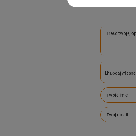
Treść twojej op
Dodaj własne 
Twoje imię
Twój email