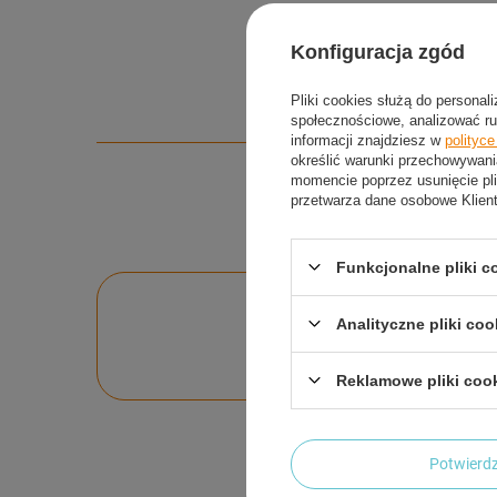
Konfiguracja zgód
Pliki cookies służą do personal
społecznościowe, analizować ru
informacji znajdziesz w
polityc
określić warunki przechowywani
momencie poprzez usunięcie pli
przetwarza dane osobowe Klien
Funkcjonalne pliki 
Po
Analityczne pliki coo
Zadaj pytanie a my o
Reklamowe pliki coo
Potwier