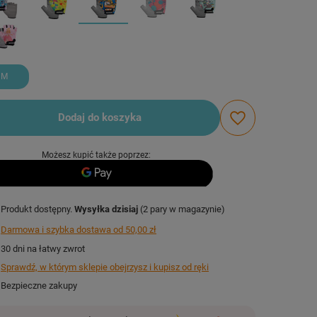
M
Dodaj do koszyka
Możesz kupić także poprzez:
Produkt dostępny
Wysyłka
dzisiaj
(2 pary w magazynie)
Darmowa i szybka dostawa
od
50,00 zł
30
dni na łatwy zwrot
Sprawdź, w którym sklepie obejrzysz i kupisz od ręki
Bezpieczne zakupy