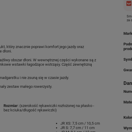
Smi
za
Mar
Podm
kt, który znacznie poprawi komfort jego jazdy oraz
prod
 dłoni.
Symb
ażliwy obszar dłoni. W wewnętrznej części wykonane są z
 piankowe wstawki łagodzące wstrząsy. Część zewnętrzną
Gwar
adgarstku i nie zsuną się w czasie jazdy.
Dan
ały zestaw małego rowerzysty.
Nume
Mate
Rozmiar
: (szerokość rękawiczki rozłożonej na płasko -
bez kciuka/długość rękawiczki)
Kolo
JR XS: 7,5 cm / 10,5 cm
JR S: 7,7 cm / 11 cm
Wym