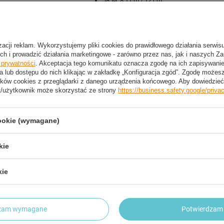
JR M: 8,1 cm / 12 cm
Zest
izacji reklam. Wykorzystujemy pliki cookies do prawidłowego działania serwis
ch i prowadzić działania marketingowe - zarówno przez nas, jak i naszych Z
e prywatności
. Akceptacja tego komunikatu oznacza zgodę na ich zapisywan
a lub dostępu do nich klikając w zakładkę „Konfiguracja zgód”. Zgodę może
ków cookies z przeglądarki z danego urządzenia końcowego. Aby dowiedzieć 
2 LETNIA GWARANCJA PRODUCENTA
t/użytkownik może skorzystać ze strony
https://business.safety.google/priva
2 Letnia Gwarancja Producenta
cookie (wymagane)
trzebujesz pomocy? Masz pytania?
kie
Zadaj pyta
dpowiemy niezwłocznie, najciekawsze pytania i odpowiedzi
publikując dla innych.
kie
NAPISZ SWOJĄ OPINIĘ
dzam wymagane
Potwierdzam 