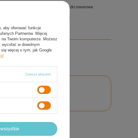
aw zawiera
Nowe, oryginalne rękawiczki rowerowe
Marki METEOR
nasz firmowy kalendarzyk
u, aby oferować funkcje
aufanych Partnerów. Więcej
ie na Twoim komputerze. Możesz
sz wycofać w dowolnym
się więcej o tym, jak Google
cy/
Zawsze aktywne
nie
wszystkie