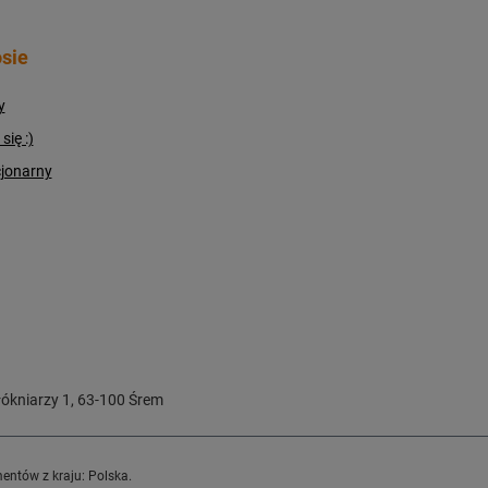
sie
y
ię :)
cjonarny
ókniarzy 1
,
63-100
Śrem
entów z kraju:
Polska
.