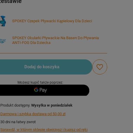
zestawie
SPOKEY Czepek Pływacki Kąpielowy Dla Dzieci
SPOKEY Okularki Pływackie Na Basen Do Pływania
ANTI-FOG Dla Dziecka
Dodaj do koszyka
Możesz kupić także poprzez:
Produkt dostępny
Wysyłka
w poniedziałek
Darmowa i szybka dostawa
od
50,00 zł
30
dni na łatwy zwrot
Sprawdź, w którym sklepie obejrzysz i kupisz od ręki