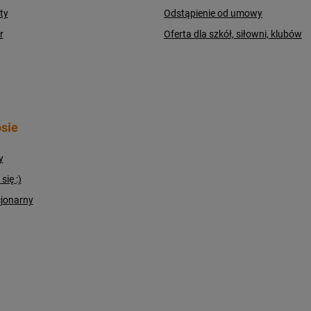
ty
Odstąpienie od umowy
r
Oferta dla szkół, siłowni, klubów
sie
y
ię :)
cjonarny