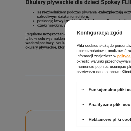
Okulary pływackie dla dzieci Spokey FLI
są niezbędnikiem podczas pływania -
z
abezpieczają ocz
szkodliwym działaniem chloru,
posiadają
łatwy i szybki dla dziecka sposób regulacji
dł
dzięki miękkim, silikonowym uszczelkom
optymalnie prz
Konfiguracja zgód
Regularne
uczęszczanie na basen
to idealna aktywność dla dz
tylko w celu wysmuklenia sylwetki, wzmocnienia całego ciała, p
wadami postawy
. Naukę pływania warto rozpocząć od najmłods
Pliki cookies służą do personal
okulary pływackie, które chronią przed szkodliwym działaniem
społecznościowe, analizować ru
informacji znajdziesz w
polityc
określić warunki przechowywani
momencie poprzez usunięcie pli
przetwarza dane osobowe Klien
Funkcjonalne pliki 
Analityczne pliki coo
Reklamowe pliki coo
Po
Zadaj pytanie a my o