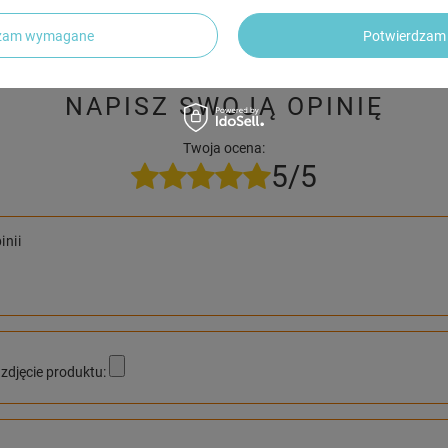
publikując dla innych.
dzam wymagane
Potwierdzam 
NAPISZ SWOJĄ OPINIĘ
Twoja ocena:
5/5
inii
zdjęcie produktu: