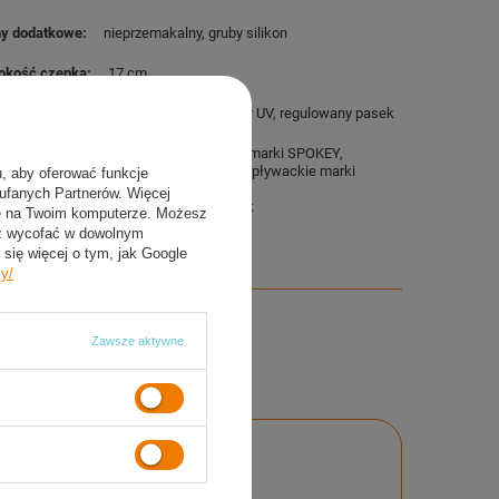
y dodatkowe
nieprzemakalny
gruby silikon
okość czepka
17 cm
y dodatkowe okularków
Anti-Fog
filtr UV
regulowany pasek
aw zawiera
Nowy, oryginalny czepek marki SPOKEY
Nowe, oryginalne okulary pływackie marki
u, aby oferować funkcje
SPOKEY
aufanych Partnerów. Więcej
nasz firmowy kalendarzyk
ie na Twoim komputerze. Możesz
sz wycofać w dowolnym
się więcej o tym, jak Google
cy/
Zawsze aktywne
nie