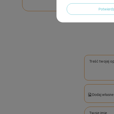
Potwier
Treść twojej op
Dodaj własne 
Twoje imię