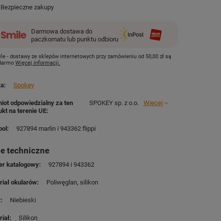
Bezpieczne zakupy
Darmowa dostawa do
paczkomatu lub punktu odbioru
le - dostawy ze sklepów internetowych przy zamówieniu od
50,00 zł
są
 darmo
Więcej informacji.
ka
Spokey
iot odpowiedzialny za ten
SPOKEY sp. z o.o.
Więcej
ukt na terenie UE
ol
927894 marlin i 943362 flippi
e techniczne
r katalogowy
927894 i 943362
riał okularów
Poliwęglan
silikon
r
Niebieski
riał
Silikon