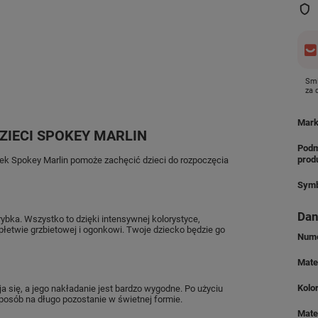
Smi
za
Mar
ZIECI SPOKEY MARLIN
Podm
prod
pek Spokey Marlin pomoże zachęcić dzieci do rozpoczęcia
Symb
Dan
bka. Wszystko to dzięki intensywnej kolorystyce,
płetwie grzbietowej i ogonkowi. Twoje dziecko będzie go
Nume
Mate
Kolo
a się, a jego nakładanie jest bardzo wygodne. Po użyciu
posób na długo pozostanie w świetnej formie.
Mate