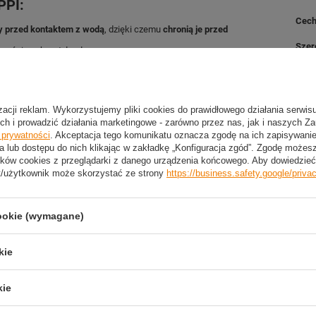
PPI:
Cech
y przed kontaktem z wodą
, dzięki czemu
chronią je przed
Szer
ugości paska z tyłu głowy,
ylegają do twarzy
, co
zapobiega wpływaniu wody do środka
.
Cech
iecka i po prostu świetna zabawa!
Pływanie
jest doskonałe nie
oprawy kondycji, ale także dla osób, które
zmagają się z
Zest
zych lat.
Niezbędnikiem każdego młodego pływaka są
izacji reklam. Wykorzystujemy pliki cookies do prawidłowego działania serwis
 chloru
.
ch i prowadzić działania marketingowe - zarówno przez nas, jak i naszych Z
e prywatności
. Akceptacja tego komunikatu oznacza zgodę na ich zapisywan
a lub dostępu do nich klikając w zakładkę „Konfiguracja zgód”. Zgodę może
ków cookies z przeglądarki z danego urządzenia końcowego. Aby dowiedzieć 
t/użytkownik może skorzystać ze strony
https://business.safety.google/priva
2 LETNIA GWARANCJA PRODUCENTA
cookie (wymagane)
2 Letnia Gwarancja Producenta
kie
kie
trzebujesz pomocy? Masz pytania?
Zadaj pyta
dpowiemy niezwłocznie, najciekawsze pytania i odpowiedzi