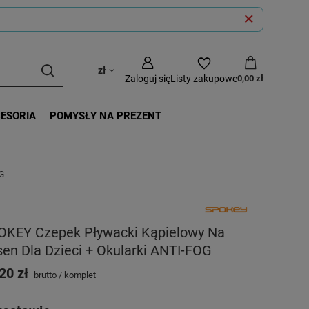
zł
Zaloguj się
Listy zakupowe
0,00 zł
CESORIA
POMYSŁY NA PREZENT
OG
OKEY Czepek Pływacki Kąpielowy Na
en Dla Dzieci + Okularki ANTI-FOG
20 zł
brutto
/
komplet