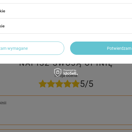
kie
trzebujesz pomocy? Masz pytania?
kie
Zadaj pyta
dpowiemy niezwłocznie, najciekawsze pytania i odpowiedzi
publikując dla innych.
dzam wymagane
Potwierdzam 
NAPISZ SWOJĄ OPINIĘ
Twoja ocena:
5/5
inii