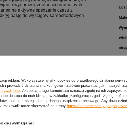
ozwijania wyobraźni, zdolności manualnych
Licz
szansa na aktywne spędzanie czasu z
Odkryj pasję do wyścigów samochodowych
Mate
Wymi
Wiek
Dług
Szer
Wyso
Zest
izacji reklam. Wykorzystujemy pliki cookies do prawidłowego działania serwis
ch i prowadzić działania marketingowe - zarówno przez nas, jak i naszych Z
e prywatności
. Akceptacja tego komunikatu oznacza zgodę na ich zapisywan
a lub dostępu do nich klikając w zakładkę „Konfiguracja zgód”. Zgodę może
ków cookies z przeglądarki z danego urządzenia końcowego. Aby dowiedzieć 
t/użytkownik może skorzystać ze strony
https://business.safety.google/priva
2 LETNIA GWARANCJA PRODUCENTA
cookie (wymagane)
2 Letnia Gwarancja Producenta