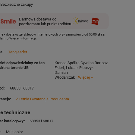
Bezpieczne zakupy
Darmowa dostawa do
paczkomatu lub punktu odbioru
le - dostawy ze sklepów internetowych przy zamówieniu od
50,00 zł
są
 darmo
Więcej informacji.
ka
Tengleader
iot odpowiedzialny za ten
Kronos Spółka Cywilna Bartosz
ukt na terenie UE
Ekiert, Łukasz Pieprzyk,
Damian
Włodarczak
Więcej
ol
68853 i 68817
ancja
2 Letnia Gwarancja Producenta
e techniczne
r katalogowy
68853 i 68817
r
Multicolor