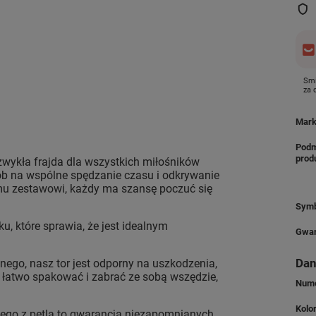
Smi
za
Mar
Podm
prod
zwykła frajda dla wszystkich miłośników
 na wspólne spędzanie czasu i odkrywanie
emu zestawowi, każdy ma szansę poczuć się
Symb
u, które sprawia, że jest idealnym
Gwar
Dan
go, nasz tor jest odporny na uszkodzenia,
łatwo spakować i zabrać ze sobą wszędzie,
Nume
Kolo
go z pętlą to gwarancja niezapomnianych