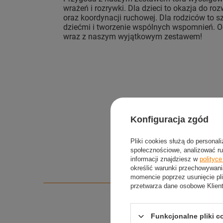
wrażeń i rozrywki. Dla dzieci to okazja do r
oraz koordynacji ruchowej. Dla rodziców to 
dziećmi i tworzenie wspólnych wspomnień. 
wraz z naszym wyjątkowym zestawem!
Konfiguracja zgód
Pliki cookies służą do personal
społecznościowe, analizować ru
informacji znajdziesz w
polityc
określić warunki przechowywani
momencie poprzez usunięcie pli
przetwarza dane osobowe Klien
Funkcjonalne pliki 