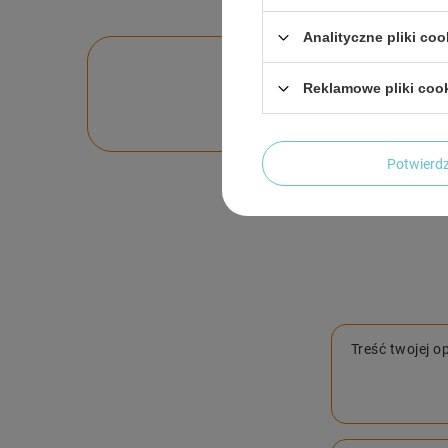
Analityczne pliki coo
Po
Reklamowe pliki coo
Zadaj pytanie a my o
Potwier
Treść twojej op