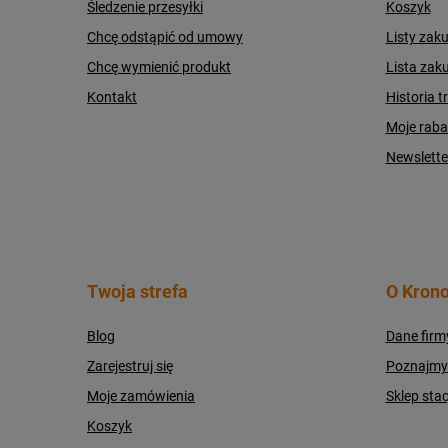
Śledzenie przesyłki
Koszyk
Chcę odstąpić od umowy
Listy zak
Chcę wymienić produkt
Lista zak
Kontakt
Historia t
Moje raba
Newslette
Twoja strefa
O Krono
Blog
Dane firm
Zarejestruj się
Poznajmy s
Moje zamówienia
Sklep sta
Koszyk