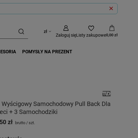
zł
Zaloguj się
Listy zakupowe
0,00 zł
CESORIA
POMYSŁY NA PREZENT
r Wyścigowy Samochodowy Pull Back Dla
eci + 3 Samochodziki
50 zł
brutto
/
szt.