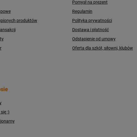
Pomysł na prezent
upowe
Regulamin
upionych produktów
Polityka prywatności
ransakcji
Dostawa i płatność
ty
Odstąpienie od umowy
r
Oferta dla szkół, siłowni, klubów
sie
y
ię :)
cjonarny