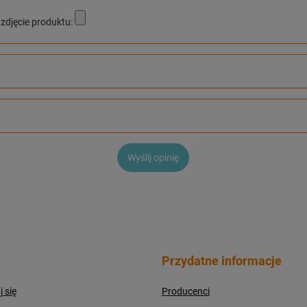
zdjęcie produktu:
Wyślij opinię
Przydatne informacje
j się
Producenci