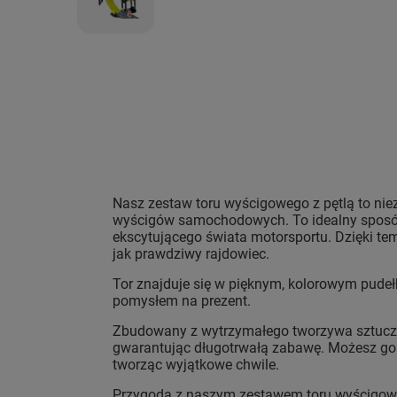
Nasz zestaw toru wyścigowego z pętlą to nie
wyścigów samochodowych. To idealny sposób
ekscytującego świata motorsportu. Dzięki t
jak prawdziwy rajdowiec.
Tor znajduje się w pięknym, kolorowym pudełk
pomysłem na prezent.
Zbudowany z wytrzymałego tworzywa sztuczne
gwarantując długotrwałą zabawę. Możesz go 
tworząc wyjątkowe chwile.
Przygoda z naszym zestawem toru wyścigowe