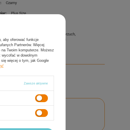
r
Czarny
iar
Plus Size
ęcie
na rzep
aw zawiera
Nowy, oryginalny pas na brzuch
nasz firmowy kalendarzyk
u, aby oferować funkcje
aufanych Partnerów. Więcej
ie na Twoim komputerze. Możesz
sz wycofać w dowolnym
się więcej o tym, jak Google
cy/
Zawsze aktywne
nie