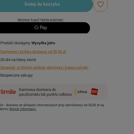
Dodaj do koszyka
Możesz kupić także poprzez:
Produkt dostępny
Wysyłka
jutro
Darmowa i szybka dostawa
od
50,00 zł
30
dni na łatwy zwrot
Sprawdź, w którym sklepie obejrzysz i kupisz od ręki
Bezpieczne zakupy
Darmowa dostawa do
paczkomatu lub punktu odbioru
le - dostawy ze sklepów internetowych przy zamówieniu od
50,00 zł
są
 darmo
Więcej informacji.