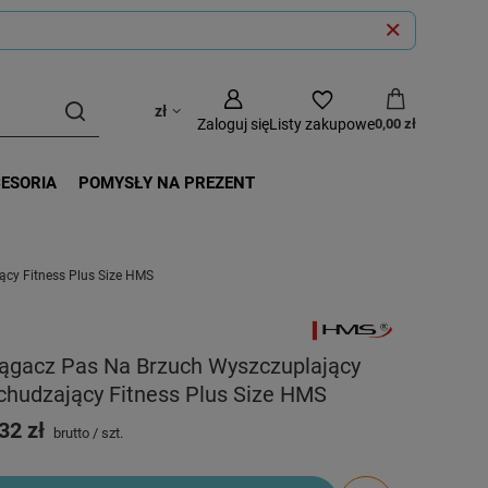
zł
Zaloguj się
Listy zakupowe
0,00 zł
CESORIA
POMYSŁY NA PREZENT
cy Fitness Plus Size HMS
iągacz Pas Na Brzuch Wyszczuplający
chudzający Fitness Plus Size HMS
32 zł
brutto
/
szt.