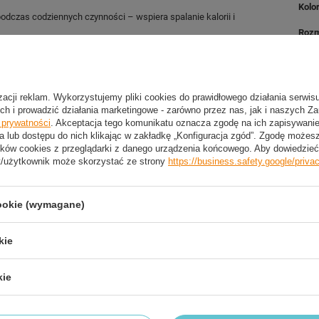
Kolo
podczas codziennych czynności – wspiera spalanie kalorii i
Rozm
Zapi
by pasował na osoby noszące rozmiar do XXL. Dzięki
 idealnie dopasować go do swojej sylwetki.
Zest
izacji reklam. Wykorzystujemy pliki cookies do prawidłowego działania serwis
tawić do wyschnięcia w temperaturze pokojowej. Nie zaleca się
ch i prowadzić działania marketingowe - zarówno przez nas, jak i naszych Z
e prywatności
. Akceptacja tego komunikatu oznacza zgodę na ich zapisywan
a lub dostępu do nich klikając w zakładkę „Konfiguracja zgód”. Zgodę może
ków cookies z przeglądarki z danego urządzenia końcowego. Aby dowiedzieć 
t/użytkownik może skorzystać ze strony
https://business.safety.google/priva
2 LETNIA GWARANCJA PRODUCENTA
cookie (wymagane)
2 Letnia Gwarancja Producenta
kie
trzebujesz pomocy? Masz pytania?
kie
Zadaj pyta
dpowiemy niezwłocznie, najciekawsze pytania i odpowiedzi
publikując dla innych.