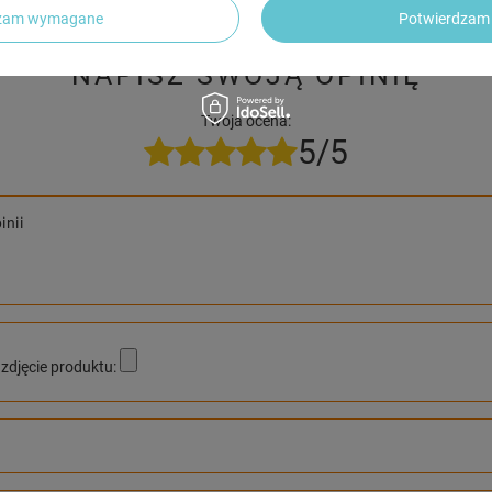
dzam wymagane
Potwierdzam 
NAPISZ SWOJĄ OPINIĘ
Twoja ocena:
5/5
inii
zdjęcie produktu: