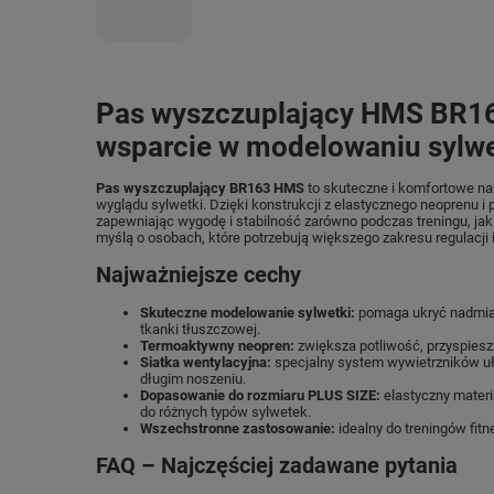
Pas wyszczuplający HMS BR16
wsparcie w modelowaniu sylwe
Pas wyszczuplający BR163 HMS
to skuteczne i komfortowe nar
wyglądu sylwetki. Dzięki konstrukcji z elastycznego neoprenu i 
zapewniając wygodę i stabilność zarówno podczas treningu, ja
myślą o osobach, które potrzebują większego zakresu regulacj
Najważniejsze cechy
Skuteczne modelowanie sylwetki:
pomaga ukryć nadmiar 
tkanki tłuszczowej.
Termoaktywny neopren:
zwiększa potliwość, przyspieszaj
Siatka wentylacyjna:
specjalny system wywietrzników uł
długim noszeniu.
Dopasowanie do rozmiaru PLUS SIZE:
elastyczny materi
do różnych typów sylwetek.
Wszechstronne zastosowanie:
idealny do treningów fitn
FAQ – Najczęściej zadawane pytania