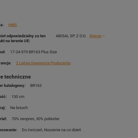
ka
HMS
iot odpowiedzialny za ten
ABISAL SP. Z O.O.
Więcej
ukt na terenie UE
ol
17-24-979 BR163 Plus Size
ancja
2 Letnia Gwarancja Producenta
e techniczne
r katalogowy
BR163
ość
130 cm
zaj
Na brzuch
riał
70% neopren
30% poliester
osowanie
Do ćwiczeń
Noszenie na co dzień