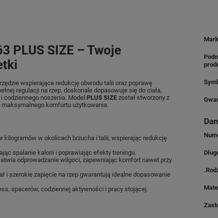
Mar
3 PLUS SIZE – Twoje
Podm
tki
prod
Symb
zędzie wspierające redukcję obwodu talii oraz poprawę
pełnej regulacji na rzep, doskonale dopasowuje się do ciała,
k i codziennego noszenia. Model
PLUS SIZE
został stworzony z
Gwar
i i maksymalnego komfortu użytkowania.
Dan
Nume
kilogramów w okolicach brzucha i talii, wspierając redukcję
ąc spalanie kalorii i poprawiając efekty treningu.
Dług
atwia odprowadzanie wilgoci, zapewniając komfort nawet przy
.Rod
ał i szerokie zapięcie na rzep gwarantują idealne dopasowanie
Mate
ess, spacerów, codziennej aktywności i pracy stojącej.
Zast