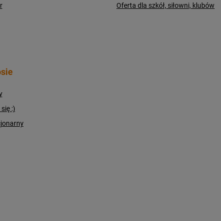
r
Oferta dla szkół, siłowni, klubów
sie
y
ię :)
cjonarny