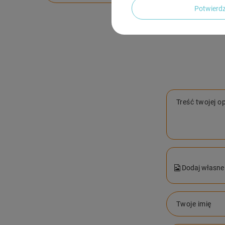
Potwier
Treść twojej op
Dodaj własne 
Twoje imię