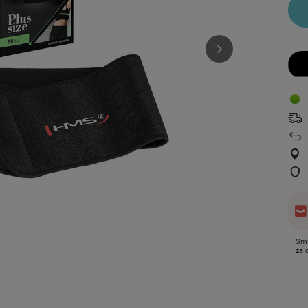
Smi
za