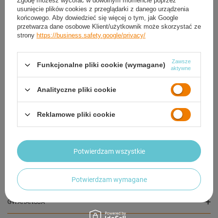
Zgodę możesz wycofać w dowolnym momencie poprzez
usunięcie plików cookies z przeglądarki z danego urządzenia
końcowego. Aby dowiedzieć się więcej o tym, jak Google
przetwarza dane osobowe Klient/użytkownik może skorzystać ze
strony
https://business.safety.google/privacy/
Zawsze
Funkcjonalne pliki cookie (wymagane)
aktywne
Analityczne pliki cookie
Tor Wyścigowy Samochodowy Pull Back Dla Dzieci
550 cm + 4 Samochody
27,84 zł
Reklamowe pliki cookie
/
szt.
Potwierdzam wszystkie
OPIS
SZCZEGÓŁOWE DANE
Potwierdzam wymagane
GWARANCJA