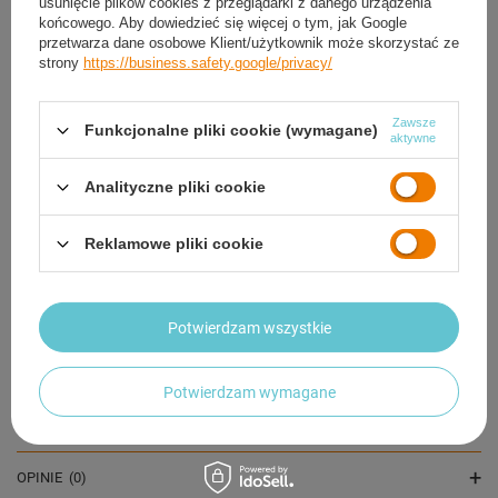
usunięcie plików cookies z przeglądarki z danego urządzenia
końcowego. Aby dowiedzieć się więcej o tym, jak Google
przetwarza dane osobowe Klient/użytkownik może skorzystać ze
strony
https://business.safety.google/privacy/
Zawsze
Funkcjonalne pliki cookie (wymagane)
aktywne
Tor Wyścigowy Samochodowy Pull Back Dla Dzieci
Analityczne pliki cookie
800 cm + 4 Samochody
43,20 zł
/
szt.
Reklamowe pliki cookie
OPIS
Potwierdzam wszystkie
SZCZEGÓŁOWE DANE
Potwierdzam wymagane
GWARANCJA
OPINIE
(0)