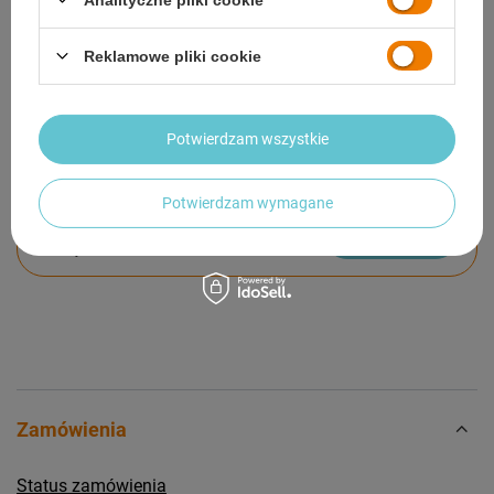
GWARANCJA
Reklamowe pliki cookie
OPINIE
(0)
Potwierdzam wszystkie
Potrzebujesz pomocy? Masz pytania?
Potwierdzam wymagane
Zadaj pytanie a my odpowiemy niezwłocznie,
Zadaj pytanie
najciekawsze pytania i odpowiedzi publikując
dla innych.
Zamówienia
Status zamówienia