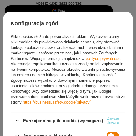
Możesz kupić także poprzez:
Konfiguracja zgód
Produkt dostępny
Wysyłka
dzisiaj
Darmowa i szybka dostawa
od
50,00 zł
Pliki cookies służą do personalizacji reklam. Wykorzystujemy
pliki cookies do prawidłowego działania serwisu, aby oferować
30
dni na łatwy zwrot
funkcje społecznościowe, analizować ruch i prowadzić działania
Sprawdź, w którym sklepie obejrzysz i kupisz od ręki
marketingowe - zarówno przez nas, jak i naszych Zaufanych
Partnerów. Więcej informacji znajdziesz w
polityce prywatności
.
Bezpieczne zakupy
Akceptacja tego komunikatu oznacza zgodę na ich zapisywanie
na Twoim komputerze. Możesz określić warunki przechowywania
lub dostępu do nich klikając w zakładkę „Konfiguracja zgód”.
Darmowa dostawa do paczkomatu lub punktu
Zgodę możesz wycofać w dowolnym momencie poprzez
odbioru
usunięcie plików cookies z przeglądarki z danego urządzenia
końcowego. Aby dowiedzieć się więcej o tym, jak Google
przetwarza dane osobowe Klient/użytkownik może skorzystać ze
Smile - dostawy ze sklepów internetowych przy zamówieniu od
50,00 zł
są za
strony
https://business.safety.google/privacy/
darmo
Więcej informacji.
Zawsze
Funkcjonalne pliki cookie (wymagane)
OPIS
aktywne
SZCZEGÓŁOWE DANE
Analityczne pliki cookie