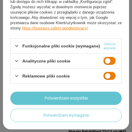
lub dostępu do nich klikając w zakładkę „Konfiguracja zgód”.
Zgodę możesz wycofać w dowolnym momencie poprzez
usunięcie plików cookies z przeglądarki z danego urządzenia
końcowego. Aby dowiedzieć się więcej o tym, jak Google
HMS Wałek Roller Rolka Do Ćwiczeń
przetwarza dane osobowe Klient/użytkownik może skorzystać ze
Masażu 45x13,5cm
strony
https://business.safety.google/privacy/
43,19 zł
/
szt.
HMS Zestaw 3w1 Roller Wałek
Drążek Do Masażu Ćwiczeń
Zawsze
Funkcjonalne pliki cookie (wymagane)
81,59 zł
aktywne
/
szt.
Analityczne pliki cookie
Reklamowe pliki cookie
Potwierdzam wszystkie
HMS Wałek Roller Rolka Do Ćwiczeń
Masażu 45x14 cm
Potwierdzam wymagane
43,19 zł
/
szt.
Wałek Roller Rolka Do Ćwiczeń
Masażu Rehabilitacji 33x14 cm HMS