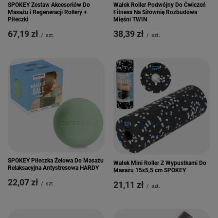
SPOKEY Zestaw Akcesoriów Do
Wałek Roller Podwójny Do Ćwiczeń
Masażu i Regeneracji Rollery +
Fitness Na Siłownię Rozbudowa
Piłeczki
Mięśni TWIN
67,19 zł
38,39 zł
/
szt.
/
szt.
SPOKEY Piłeczka Żelowa Do Masażu
Wałek Mini Roller Z Wypustkami Do
Relaksacyjna Antystresowa HARDY
Masażu 15x5,5 cm SPOKEY
22,07 zł
21,11 zł
/
szt.
/
szt.