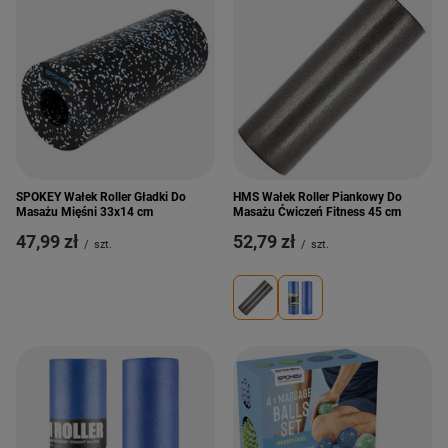
SPOKEY Wałek Roller Gładki Do
HMS Wałek Roller Piankowy Do
Masażu Mięśni 33x14 cm
Masażu Ćwiczeń Fitness 45 cm
47,99 zł
52,79 zł
/
szt.
/
szt.