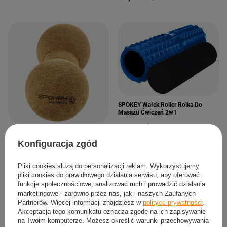
SPOKEY Wałek Roller Rolka Do
Masażu Ćwiczeń 2w1
95,04 zł
/
szt.
SPOKEY Piłeczka Podwójna Roller
Do Masażu Korkowa
Konfiguracja zgód
38,40 zł
/
szt.
Pliki cookies służą do personalizacji reklam. Wykorzystujemy
pliki cookies do prawidłowego działania serwisu, aby oferować
funkcje społecznościowe, analizować ruch i prowadzić działania
marketingowe - zarówno przez nas, jak i naszych Zaufanych
Partnerów. Więcej informacji znajdziesz w
polityce prywatności
.
Akceptacja tego komunikatu oznacza zgodę na ich zapisywanie
na Twoim komputerze. Możesz określić warunki przechowywania