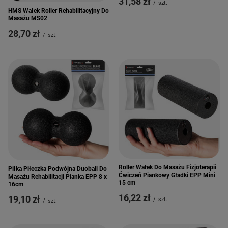
31,58 zł
/
szt.
HMS Wałek Roller Rehabilitacyjny Do
Masażu MS02
28,70 zł
/
szt.
Roller Wałek Do Masażu Fizjoterapii
Piłka Piłeczka Podwójna Duoball Do
Ćwiczeń Piankowy Gładki EPP Mini
Masażu Rehabilitacji Pianka EPP 8 x
15 cm
16cm
16,22 zł
19,10 zł
/
szt.
/
szt.