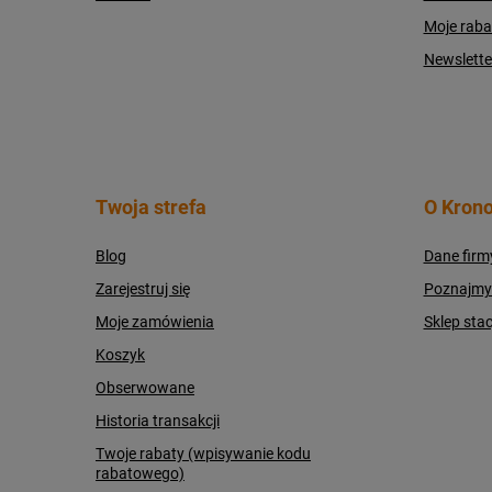
Moje raba
Newslette
Twoja strefa
O Krono
Blog
Dane firm
Zarejestruj się
Poznajmy s
Moje zamówienia
Sklep sta
Koszyk
Obserwowane
Historia transakcji
Twoje rabaty (wpisywanie kodu
rabatowego)