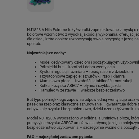
NJ1828 A Nils Extreme to łyżworolki zaprojektowane z myślą o
kolorowe wzornictwo z wysoką jakością wykonania, oferując jed
dla dzieci, które dopiero rozpoczynają swoją przygodę z jazdą n
sposób.
Najważniejsze cechy:
Model dedykowany dzieciom i początkującym użytkown
Półmiękki but – komfort i dobra wentylacja
System regulacji rozmiaru – rosną razem z dzieckiem
Trzystopniowe zapięcie: sznurówki, rzep i klamra
Aluminiowa płoza – trwałość i stabilność konstrukcji
Kółka i łożyska ABEC7 – płynna i szybka jazda
Hamulec w zestawie – większe bezpieczeństwo
But typu półmiękkiego zapewnia odpowiednią wentylację oraz w
pasek na rzep oraz klasyczne sznurowanie – gwarantuje dobre tr
odbywa się szybko i bezproblemowo, dzięki czemu łyżworolki r
Model NJ1828 A wyposażono w solidną, aluminiową płozę, która
precyzyjne łożyska ABEC7 umożliwiają płynną jazdę z mniejsz
bezpieczeństwo użytkowania – szczególnie ważne dla początku
FAQ – najczęściej zadawane pytania: