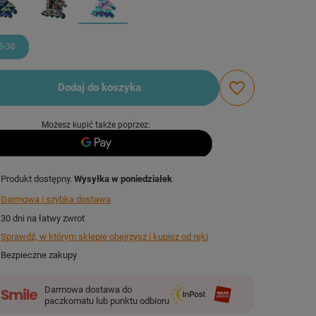
5-38
Dodaj do koszyka
Możesz kupić także poprzez:
Produkt dostępny
Wysyłka
w poniedziałek
Darmowa i szybka dostawa
30
dni na łatwy zwrot
Sprawdź, w którym sklepie obejrzysz i kupisz od ręki
Bezpieczne zakupy
Darmowa dostawa do
paczkomatu lub punktu odbioru