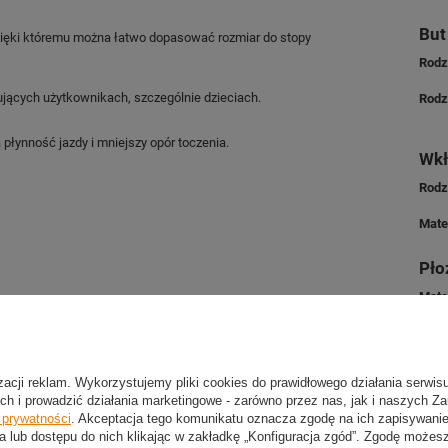
But
dzięki któremu można łatwo dopasować rozmiar do stopy
Rodz
jących użytkownikach, szczególnie dzieciach.
Rodz
płynność jazdy i mniejszy opór toczenia.
Wkł
Rodz
Mate
Pło
Mater
Kół
Mate
izacji reklam. Wykorzystujemy pliki cookies do prawidłowego działania serwis
ch i prowadzić działania marketingowe - zarówno przez nas, jak i naszych Z
Rozm
e prywatności
. Akceptacja tego komunikatu oznacza zgodę na ich zapisywan
a lub dostępu do nich klikając w zakładkę „Konfiguracja zgód”. Zgodę może