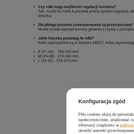
Czy rolki mają możliwość regulacji rozmiaru?
Tak, model NJ1828 A posiada prosty system regulacji, 
dziecka.
Dla jakiego poziomu zaawansowania są przeznaczone?
Model został zaprojektowany głównie z myślą o początku
Jakie łożyska posiadają te rolki?
Rolki wyposażone są w łożyska ABEC7, które zapewniają 
S (31-34) - 185-200 mm
M (35-38) - 210-240 mm
L (39-42) - 255-275 mm
Konfiguracja zgód
Pliki cookies służą do personal
społecznościowe, analizować ru
informacji znajdziesz w
polityc
określić warunki przechowywani