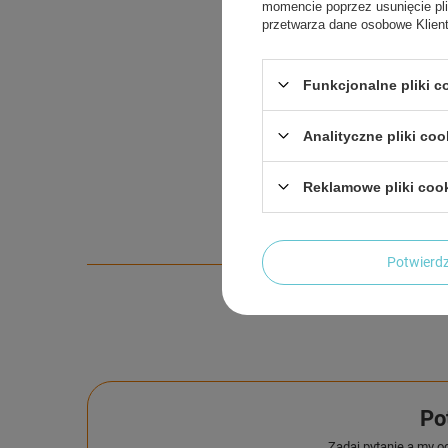
momencie poprzez usunięcie pli
przetwarza dane osobowe Klien
Funkcjonalne pliki 
Analityczne pliki coo
Reklamowe pliki coo
Potwier
Po
Zadaj pytanie a my o