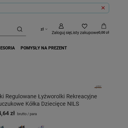
zł
Zaloguj się
Listy zakupowe
0,00 zł
CESORIA
POMYSŁY NA PREZENT
ki Regulowane Łyżworolki Rekreacyjne
uczukowe Kółka Dziecięce NILS
,64 zł
brutto
/
para