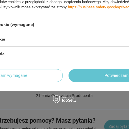
ków cookies z przeglądarki z danego urządzenia końcowego. Aby dowiedzieć 
Twar
t/użytkownik może skorzystać ze strony
https://business.safety.google/priva
Kolo
cookie (wymagane)
Tab
S (3
kie
M (3
kie
L (3
dzam wymagane
Potwierdzam 
2 LETNIA GWARANCJA PRODUCENTA
2 Letnia Gwarancja Producenta
trzebujesz pomocy? Masz pytania?
Zadaj pyta
dpowiemy niezwłocznie, najciekawsze pytania i odpowiedzi