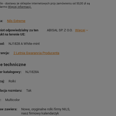
le - dostawy ze sklepów internetowych przy zamówieniu od
50,00 zł
są
 darmo
Więcej informacji.
ka
Nils Extreme
iot odpowiedzialny za ten
ABISAL SP. Z O.O.
Więcej
ukt na terenie UE
ol
NJ1828 A White-mint
ancja
2 Letnia Gwarancja Producenta
e techniczne
r katalogowy
NJ1828A
zaj
Rolki
lacja rozmiaru
Tak
r
Multicolor
aw zawiera
Nowe, oryginalne rolki firmy NILS
nasz firmowy kalendarzyk