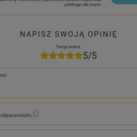
publikując dla innych.
NAPISZ SWOJĄ OPINIĘ
Twoja ocena:
5/5
inii
zdjęcie produktu: