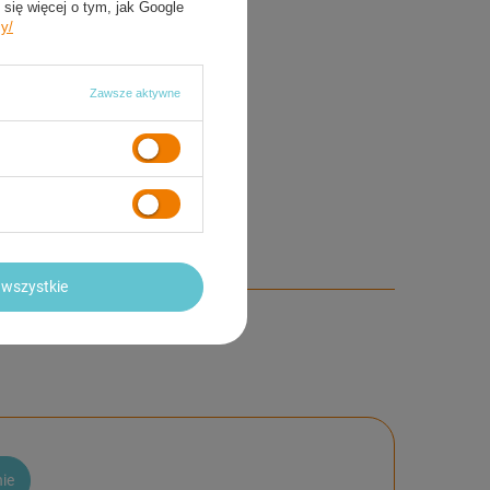
się więcej o tym, jak Google
dość kółek
82 A
cy/
r kółek
Jasnoniebieski
Zawsze aktywne
ela rozmiarów
1-34)
185-200 mm
5-38)
210-240 mm
9-42)
255-275 mm
wszystkie
nie