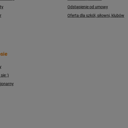
ty
Odstąpienie od umowy
r
Oferta dla szkół, siłowni, klubów
sie
y
ię :)
cjonarny