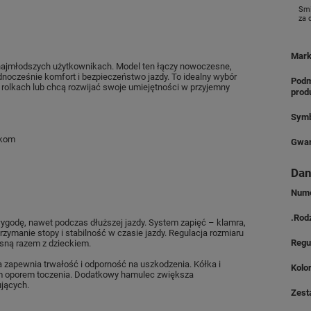
Smi
za
Mar
 najmłodszych użytkownikach. Model ten łączy nowoczesne,
nocześnie komfort i bezpieczeństwo jazdy. To idealny wybór
Podm
a rolkach lub chcą rozwijać swoje umiejętności w przyjemny
prod
Symb
ikom
Gwar
Dan
Nume
.Rod
ygodę, nawet podczas dłuższej jazdy. System zapięć – klamra,
zymanie stopy i stabilność w czasie jazdy. Regulacja rozmiaru
Regu
osną razem z dzieckiem.
 zapewnia trwałość i odporność na uszkodzenia. Kółka i
Kolo
ym oporem toczenia. Dodatkowy hamulec zwiększa
jących.
Zest