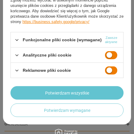
Zgodę możesz wycofać w dowolnym momencie poprzez
usunięcie plików cookies z przeglądarki z danego urządzenia
końcowego. Aby dowiedzieć się więcej o tym, jak Google
przetwarza dane osobowe Klient/użytkownik może skorzystać ze
strony
https://business.safety.google/privacy/
Zawsze
Funkcjonalne pliki cookie (wymagane)
aktywne
Analityczne pliki cookie
SPOKEY Zestaw 2 Rakietki Paletki + 6 Piłeczek Do
SPOKEY Zestaw 2 Ra
Tenisa Stołowego Ping Ponga
Tenisa Stołowego 
54,90 zł
55,68 zł
Reklamowe pliki cookie
/
komplet
/
komp
Potwierdzam wszystkie
OPIS
SZCZEGÓŁOWE DANE
Potwierdzam wymagane
GWARANCJA