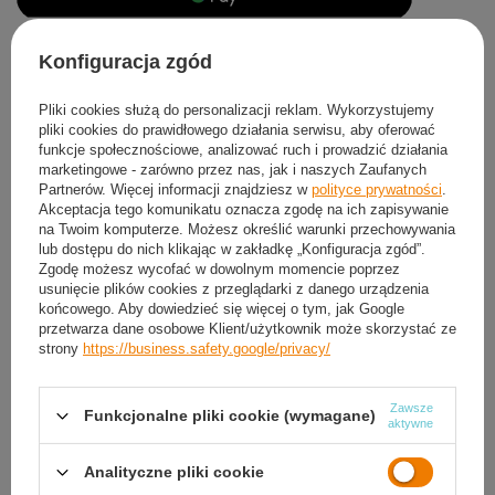
Produkt dostępny
Wysyłka
dzisiaj
(2 szt. w magazynie)
Konfiguracja zgód
Darmowa i szybka dostawa
Pliki cookies służą do personalizacji reklam. Wykorzystujemy
30
dni na łatwy zwrot
pliki cookies do prawidłowego działania serwisu, aby oferować
Sprawdź, w którym sklepie obejrzysz i kupisz od ręki
funkcje społecznościowe, analizować ruch i prowadzić działania
marketingowe - zarówno przez nas, jak i naszych Zaufanych
Bezpieczne zakupy
Partnerów. Więcej informacji znajdziesz w
polityce prywatności
.
Akceptacja tego komunikatu oznacza zgodę na ich zapisywanie
na Twoim komputerze. Możesz określić warunki przechowywania
Darmowa dostawa do paczkomatu lub punktu
lub dostępu do nich klikając w zakładkę „Konfiguracja zgód”.
odbioru
Zgodę możesz wycofać w dowolnym momencie poprzez
usunięcie plików cookies z przeglądarki z danego urządzenia
końcowego. Aby dowiedzieć się więcej o tym, jak Google
Smile - dostawy ze sklepów internetowych przy zamówieniu od
50,00 zł
są za
przetwarza dane osobowe Klient/użytkownik może skorzystać ze
darmo
Więcej informacji.
strony
https://business.safety.google/privacy/
OPIS
Zawsze
Funkcjonalne pliki cookie (wymagane)
aktywne
SZCZEGÓŁOWE DANE
Analityczne pliki cookie