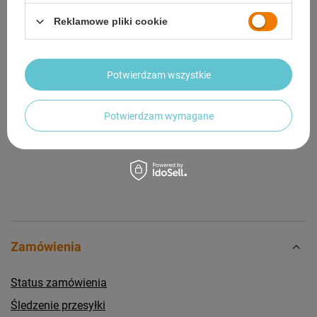
GWARANCJA
Reklamowe pliki cookie
OPINIE
(0)
Potwierdzam wszystkie
Potrzebujesz pomocy? Masz pytania?
Zadaj pytanie a my odpowiemy niezwłocznie,
Potwierdzam wymagane
Zadaj pytanie
najciekawsze pytania i odpowiedzi publikując
dla innych.
Zamówienia
Status zamówienia
Śledzenie przesyłki