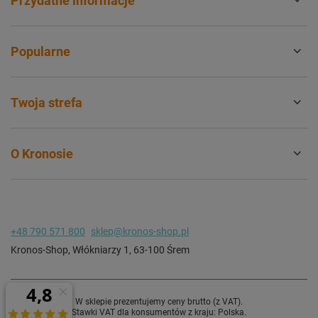
Przydatne informacje
Popularne
Twoja strefa
O Kronosie
+48 790 571 800
sklep@kronos-shop.pl
Kronos-Shop
,
Włókniarzy 1
,
63-100
Śrem
W sklepie prezentujemy ceny brutto (z VAT).
Stawki VAT dla konsumentów z kraju:
Polska
.