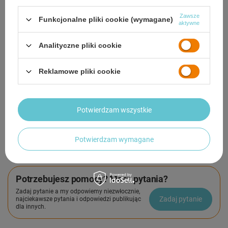
odbioru
Zawsze
Funkcjonalne pliki cookie (wymagane)
aktywne
Smile - dostawy ze sklepów internetowych przy zamówieniu od
50,00 zł
są za
darmo
Więcej informacji.
Analityczne pliki cookie
OPIS
Reklamowe pliki cookie
SZCZEGÓŁOWE DANE
Potwierdzam wszystkie
GWARANCJA
OPINIE
(0)
Potwierdzam wymagane
Potrzebujesz pomocy? Masz pytania?
Zadaj pytanie a my odpowiemy niezwłocznie,
Zadaj pytanie
najciekawsze pytania i odpowiedzi publikując
dla innych.