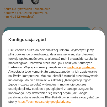
Kółka Do Łyżworolek Kauczukowe
Zestaw 4 szt. Czarne Matowe 76
mm NILS
(
2
komplety)
Dodaj do koszyka
Konfiguracja zgód
Możesz kupić także poprzez:
Pliki cookies służą do personalizacji reklam. Wykorzystujemy
pliki cookies do prawidłowego działania serwisu, aby oferować
funkcje społecznościowe, analizować ruch i prowadzić działania
marketingowe - zarówno przez nas, jak i naszych Zaufanych
Produkt dostępny
Wysyłka
jutro
Partnerów. Więcej informacji znajdziesz w
polityce prywatności
.
Darmowa i szybka dostawa
od
50,00 zł
Akceptacja tego komunikatu oznacza zgodę na ich zapisywanie
na Twoim komputerze. Możesz określić warunki przechowywania
30
dni na łatwy zwrot
lub dostępu do nich klikając w zakładkę „Konfiguracja zgód”.
Sprawdź, w którym sklepie obejrzysz i kupisz od ręki
Zgodę możesz wycofać w dowolnym momencie poprzez
usunięcie plików cookies z przeglądarki z danego urządzenia
Bezpieczne zakupy
końcowego. Aby dowiedzieć się więcej o tym, jak Google
przetwarza dane osobowe Klient/użytkownik może skorzystać ze
strony
https://business.safety.google/privacy/
Darmowa dostawa do paczkomatu lub punktu