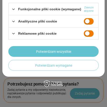
odbioru
Zawsze
Funkcjonalne pliki cookie (wymagane)
aktywne
Smile - dostawy ze sklepów internetowych przy zamówieniu od
50,00 zł
są za
darmo
Więcej informacji.
Analityczne pliki cookie
OPIS
Reklamowe pliki cookie
SZCZEGÓŁOWE DANE
Potwierdzam wszystkie
GWARANCJA
OPINIE
(0)
Potwierdzam wymagane
Potrzebujesz pomocy? Masz pytania?
Zadaj pytanie a my odpowiemy niezwłocznie,
Zadaj pytanie
najciekawsze pytania i odpowiedzi publikując
dla innych.