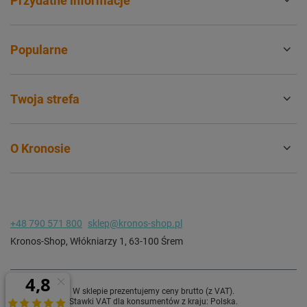
Przydatne informacje
Popularne
Twoja strefa
O Kronosie
+48 790 571 800
sklep@kronos-shop.pl
Kronos-Shop
,
Włókniarzy 1
,
63-100
Śrem
W sklepie prezentujemy ceny brutto (z VAT).
Stawki VAT dla konsumentów z kraju:
Polska
.