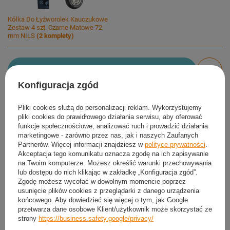
Kółka Do Łyżworolek Kauczukowe
Zestaw 4 szt. Czarne Matowe 72
mm NILS
(
2
komplety)
Dodaj do koszyka
Konfiguracja zgód
Możesz kupić także poprzez:
Pliki cookies służą do personalizacji reklam. Wykorzystujemy
pliki cookies do prawidłowego działania serwisu, aby oferować
funkcje społecznościowe, analizować ruch i prowadzić działania
marketingowe - zarówno przez nas, jak i naszych Zaufanych
Produkt dostępny
Wysyłka
jutro
Partnerów. Więcej informacji znajdziesz w
polityce prywatności
.
Darmowa i szybka dostawa
od
50,00 zł
Akceptacja tego komunikatu oznacza zgodę na ich zapisywanie
na Twoim komputerze. Możesz określić warunki przechowywania
30
dni na łatwy zwrot
lub dostępu do nich klikając w zakładkę „Konfiguracja zgód”.
Sprawdź, w którym sklepie obejrzysz i kupisz od ręki
Zgodę możesz wycofać w dowolnym momencie poprzez
usunięcie plików cookies z przeglądarki z danego urządzenia
Bezpieczne zakupy
końcowego. Aby dowiedzieć się więcej o tym, jak Google
przetwarza dane osobowe Klient/użytkownik może skorzystać ze
strony
https://business.safety.google/privacy/
Darmowa dostawa do paczkomatu lub punktu