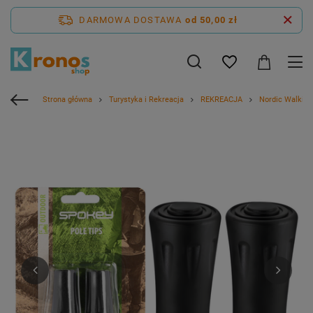
DARMOWA DOSTAWA
od 50,00 zł
Strona główna
Turystyka i Rekreacja
REKREACJA
Nordic Walking