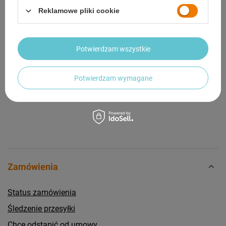
Reklamowe pliki cookie
OPINIE
(0)
Potwierdzam wszystkie
Potrzebujesz pomocy? Masz pytania?
Zadaj pytanie a my odpowiemy niezwłocznie,
Zadaj pytanie
najciekawsze pytania i odpowiedzi publikując
Potwierdzam wymagane
dla innych.
Zamówienia
Status zamówienia
Śledzenie przesyłki
Chcę odstąpić od umowy