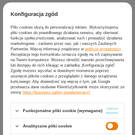
Produkt dostępny
Wysyłka
jutro
Konfiguracja zgód
Darmowa i szybka dostawa
od
50,00 zł
30
dni na łatwy zwrot
Pliki cookies służą do personalizacji reklam. Wykorzystujemy
pliki cookies do prawidłowego działania serwisu, aby oferować
Sprawdź, w którym sklepie obejrzysz i kupisz od ręki
funkcje społecznościowe, analizować ruch i prowadzić działania
Bezpieczne zakupy
marketingowe - zarówno przez nas, jak i naszych Zaufanych
Partnerów. Więcej informacji znajdziesz w
polityce prywatności
.
Akceptacja tego komunikatu oznacza zgodę na ich zapisywanie
na Twoim komputerze. Możesz określić warunki przechowywania
Darmowa dostawa do paczkomatu lub punktu
lub dostępu do nich klikając w zakładkę „Konfiguracja zgód”.
odbioru
Zgodę możesz wycofać w dowolnym momencie poprzez
usunięcie plików cookies z przeglądarki z danego urządzenia
Smile - dostawy ze sklepów internetowych przy zamówieniu od
50,00 zł
są za
końcowego. Aby dowiedzieć się więcej o tym, jak Google
darmo
Więcej informacji.
przetwarza dane osobowe Klient/użytkownik może skorzystać ze
strony
https://business.safety.google/privacy/
OPIS
Zawsze
Funkcjonalne pliki cookie (wymagane)
aktywne
SZCZEGÓŁOWE DANE
Analityczne pliki cookie
GWARANCJA