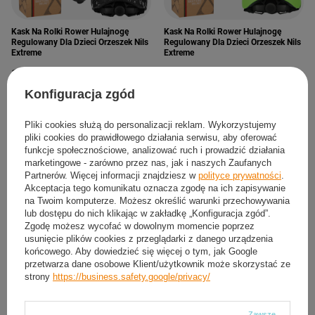
Kask Na Rolki Rower Hulajnogę
Kask Na Rolki Rower Hulajnogę
Regulowany Dla Dzieci Orzeszek Nils
Regulowany Dla Dzieci Orzeszek Nils
Extreme
Extreme
114,24 zł
67,10 zł
/
szt.
/
szt.
Konfiguracja zgód
XS
S
M
L
XS
S
ROZMIAR:
ROZMIAR:
Pliki cookies służą do personalizacji reklam. Wykorzystujemy
pliki cookies do prawidłowego działania serwisu, aby oferować
funkcje społecznościowe, analizować ruch i prowadzić działania
marketingowe - zarówno przez nas, jak i naszych Zaufanych
Partnerów. Więcej informacji znajdziesz w
polityce prywatności
.
Akceptacja tego komunikatu oznacza zgodę na ich zapisywanie
na Twoim komputerze. Możesz określić warunki przechowywania
lub dostępu do nich klikając w zakładkę „Konfiguracja zgód”.
Zgodę możesz wycofać w dowolnym momencie poprzez
usunięcie plików cookies z przeglądarki z danego urządzenia
końcowego. Aby dowiedzieć się więcej o tym, jak Google
przetwarza dane osobowe Klient/użytkownik może skorzystać ze
strony
https://business.safety.google/privacy/
CHWILOWO NIEDOSTĘPNY
Zawsze