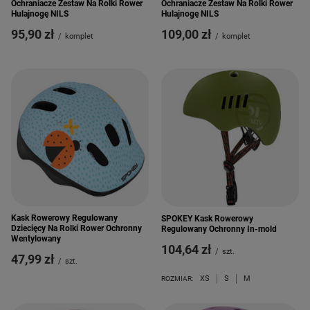
Ochraniacze Zestaw Na Rolki Rower
Ochraniacze Zestaw Na Rolki Rower
Hulajnogę NILS
Hulajnogę NILS
95,90 zł
109,00 zł
/
komplet
/
komplet
Kask Rowerowy Regulowany
SPOKEY Kask Rowerowy
Dziecięcy Na Rolki Rower Ochronny
Regulowany Ochronny In-mold
Wentylowany
104,64 zł
/
szt.
47,99 zł
/
szt.
XS
S
M
ROZMIAR: