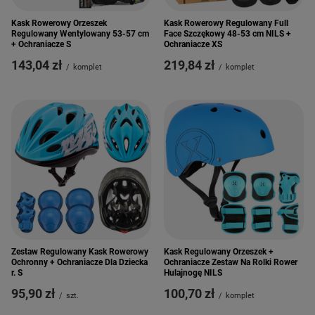
Kask Rowerowy Orzeszek
Kask Rowerowy Regulowany Full
Regulowany Wentylowany 53-57 cm
Face Szczękowy 48-53 cm NILS +
+ Ochraniacze S
Ochraniacze XS
143,04 zł
219,84 zł
/
komplet
/
komplet
Zestaw Regulowany Kask Rowerowy
Kask Regulowany Orzeszek +
Ochronny + Ochraniacze Dla Dziecka
Ochraniacze Zestaw Na Rolki Rower
r. S
Hulajnogę NILS
95,90 zł
100,70 zł
/
szt.
/
komplet