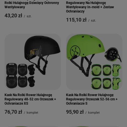
Rolki Hulajnogę Dziecięcy Ochronny
Regulowany Na Hulajnogę
Wentylowany
Wentylowany In-mold + Zestaw
Ochraniaczy
43,20 zł
/
szt.
115,10 zł
/
szt.
Kask Na Rolki Rower Hulajnogę
Kask Na Rolki Rower Hulajnogę
Regulowany 48-52 cm Orzeszek +
Regulowany Orzeszek 52-56 cm +
Ochraniacze XS
Ochraniacze S
76,70 zł
95,90 zł
/
komplet
/
komplet