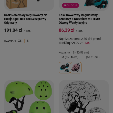
PROMOCJA
Kask Rowerowy Regulowany Na
Kask Rowerowy Regulowany
Hulajnogę Full Face Szczękowy
Szosowy Z Daszkiem METEOR
Odpinany
Otwory Wentylacyjne
191,04 zł
86,39 zł
/
szt.
/
szt.
Najniższa cena z 30 dni przed
XS
S
ROZMIAR:
obniżką:
99,99 zł
-13%
S (52-56 cm)
ROZMIAR:
M (55-58 cm)
L (58-61 cm)