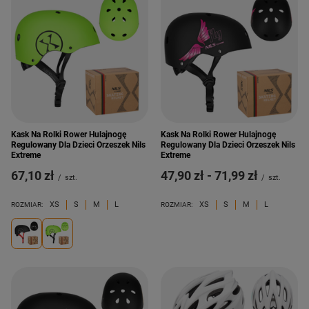
Kask Na Rolki Rower Hulajnogę
Kask Na Rolki Rower Hulajnogę
Regulowany Dla Dzieci Orzeszek Nils
Regulowany Dla Dzieci Orzeszek Nils
Extreme
Extreme
67,10 zł
od
47,90 zł
-
do
71,99 zł
/
szt.
/
szt.
XS
S
M
L
XS
S
M
L
ROZMIAR:
ROZMIAR: