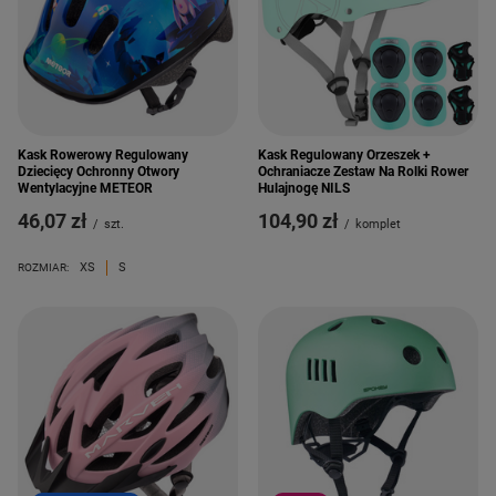
Kask Rowerowy Regulowany
Kask Regulowany Orzeszek +
Dziecięcy Ochronny Otwory
Ochraniacze Zestaw Na Rolki Rower
Wentylacyjne METEOR
Hulajnogę NILS
46,07 zł
104,90 zł
/
szt.
/
komplet
XS
S
ROZMIAR: