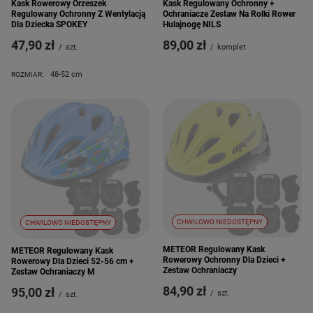
Kask Rowerowy Orzeszek
Kask Regulowany Ochronny +
Regulowany Ochronny Z Wentylacją
Ochraniacze Zestaw Na Rolki Rower
Dla Dziecka SPOKEY
Hulajnogę NILS
47,90 zł
89,00 zł
/
szt.
/
komplet
48-52 cm
ROZMIAR:
CHWILOWO NIEDOSTĘPNY
CHWILOWO NIEDOSTĘPNY
METEOR Regulowany Kask
METEOR Regulowany Kask
Rowerowy Ochronny Dla Dzieci +
Rowerowy Dla Dzieci 52-56 cm +
Zestaw Ochraniaczy
Zestaw Ochraniaczy M
84,90 zł
95,00 zł
/
szt.
/
szt.