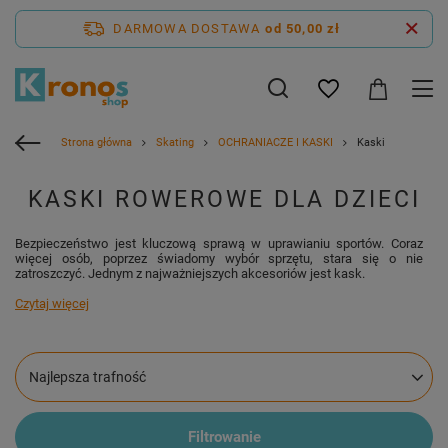
DARMOWA DOSTAWA
od 50,00 zł
Strona główna
Skating
OCHRANIACZE I KASKI
Kaski
KASKI ROWEROWE DLA DZIECI
Bezpieczeństwo jest kluczową sprawą w uprawianiu sportów. Coraz
więcej osób, poprzez świadomy wybór sprzętu, stara się o nie
zatroszczyć. Jednym z najważniejszych akcesoriów jest kask.
Czytaj więcej
Zmień sortowanie
Najlepsza trafność
Filtrowanie