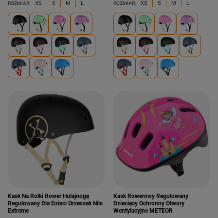
XS
S
M
L
XS
S
M
L
ROZMIAR:
ROZMIAR:
Kask Na Rolki Rower Hulajnogę
Kask Rowerowy Regulowany
Regulowany Dla Dzieci Orzeszek Nils
Dziecięcy Ochronny Otwory
Extreme
Wentylacyjne METEOR