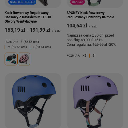
NASZ BESTSELLER
OKAZJA
Kask Rowerowy Regulowany
SPOKEY Kask Rowerowy
Szosowy Z Daszkiem METEOR
Regulowany Ochronny In-mold
Otwory Wentylacyjne
104,64 zł
/
szt.
od
163,19 zł
-
do
191,99 zł
/
szt.
Najniższa cena z 30 dni przed
obniżką:
69,00 zł
+51%
S (52-56 cm)
ROZMIAR:
Cena regularna:
129,99 zł
-20%
M (55-58 cm)
L (58-61 cm)
XS
S
ROZMIAR: