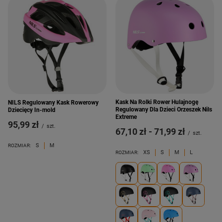
Kask Na Rolki Rower Hulajnogę
NILS Regulowany Kask Rowerowy
Regulowany Dla Dzieci Orzeszek Nils
Dziecięcy In-mold
Extreme
95,99 zł
/
szt.
od
67,10 zł
-
do
71,99 zł
/
szt.
S
M
ROZMIAR:
XS
S
M
L
ROZMIAR: