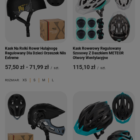
Kask Na Rolki Rower Hulajnogę
Kask Rowerowy Regulowany
Regulowany Dla Dzieci Orzeszek Nils
Szosowy Z Daszkiem METEOR
Extreme
Otwory Wentylacyjne
od
57,50 zł
-
do
71,99 zł
115,10 zł
/
szt.
/
szt.
XS
S
M
L
ROZMIAR: