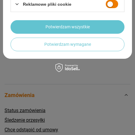
Reklamowe pliki cookie
OPINIE
(0)
Potwierdzam wszystkie
Potrzebujesz pomocy? Masz pytania?
Zadaj pytanie a my odpowiemy niezwłocznie,
Zadaj pytanie
najciekawsze pytania i odpowiedzi publikując
Potwierdzam wymagane
dla innych.
Zamówienia
Status zamówienia
Śledzenie przesyłki
Chcę odstąpić od umowy