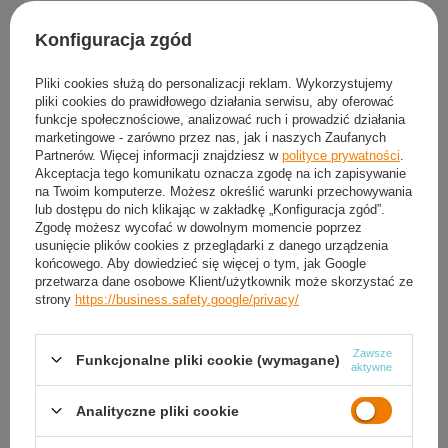
Produkt dostępny
Wysyłka
dzisiaj
Konfiguracja zgód
Darmowa i szybka dostawa
od
50,00 zł
30
dni na łatwy zwrot
Pliki cookies służą do personalizacji reklam. Wykorzystujemy
Sprawdź, w którym sklepie obejrzysz i kupisz od ręki
pliki cookies do prawidłowego działania serwisu, aby oferować
funkcje społecznościowe, analizować ruch i prowadzić działania
Bezpieczne zakupy
marketingowe - zarówno przez nas, jak i naszych Zaufanych
Partnerów. Więcej informacji znajdziesz w
polityce prywatności
.
Akceptacja tego komunikatu oznacza zgodę na ich zapisywanie
Darmowa dostawa do paczkomatu lub punktu
na Twoim komputerze. Możesz określić warunki przechowywania
odbioru
lub dostępu do nich klikając w zakładkę „Konfiguracja zgód”.
Zgodę możesz wycofać w dowolnym momencie poprzez
usunięcie plików cookies z przeglądarki z danego urządzenia
Smile - dostawy ze sklepów internetowych przy zamówieniu od
50,00 zł
są za
końcowego. Aby dowiedzieć się więcej o tym, jak Google
darmo
Więcej informacji.
przetwarza dane osobowe Klient/użytkownik może skorzystać ze
strony
https://business.safety.google/privacy/
OPIS
Zawsze
Funkcjonalne pliki cookie (wymagane)
aktywne
SZCZEGÓŁOWE DANE
Analityczne pliki cookie
GWARANCJA