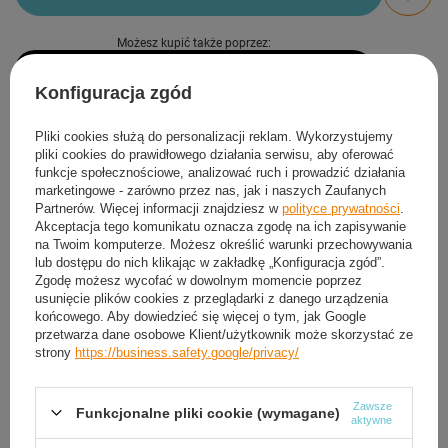
Możesz kupić także poprzez:
Konfiguracja zgód
Produkt dostępny
Wysyłka
jutro
Pliki cookies służą do personalizacji reklam. Wykorzystujemy
Darmowa i szybka dostawa
od
50,00 zł
pliki cookies do prawidłowego działania serwisu, aby oferować
funkcje społecznościowe, analizować ruch i prowadzić działania
30
dni na łatwy zwrot
marketingowe - zarówno przez nas, jak i naszych Zaufanych
Sprawdź, w którym sklepie obejrzysz i kupisz od ręki
Partnerów. Więcej informacji znajdziesz w
polityce prywatności
.
Akceptacja tego komunikatu oznacza zgodę na ich zapisywanie
Bezpieczne zakupy
na Twoim komputerze. Możesz określić warunki przechowywania
lub dostępu do nich klikając w zakładkę „Konfiguracja zgód”.
Zgodę możesz wycofać w dowolnym momencie poprzez
Darmowa dostawa do paczkomatu lub punktu
usunięcie plików cookies z przeglądarki z danego urządzenia
odbioru
końcowego. Aby dowiedzieć się więcej o tym, jak Google
przetwarza dane osobowe Klient/użytkownik może skorzystać ze
strony
https://business.safety.google/privacy/
Smile - dostawy ze sklepów internetowych przy zamówieniu od
50,00 zł
są za
darmo
Więcej informacji.
Zawsze
Funkcjonalne pliki cookie (wymagane)
aktywne
OPIS