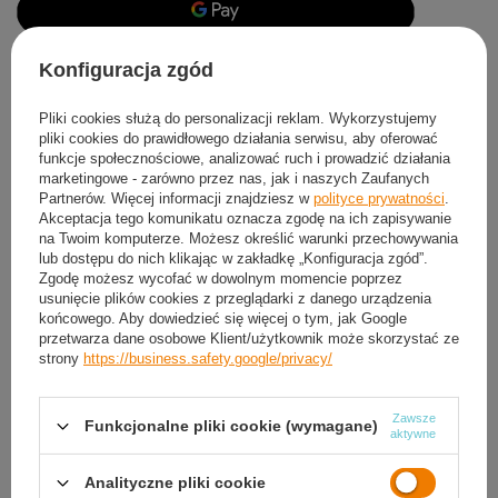
Konfiguracja zgód
Produkt dostępny
Wysyłka
jutro
(4 komplety w magazynie)
Darmowa i szybka dostawa
Pliki cookies służą do personalizacji reklam. Wykorzystujemy
30
dni na łatwy zwrot
pliki cookies do prawidłowego działania serwisu, aby oferować
funkcje społecznościowe, analizować ruch i prowadzić działania
Sprawdź, w którym sklepie obejrzysz i kupisz od ręki
marketingowe - zarówno przez nas, jak i naszych Zaufanych
Bezpieczne zakupy
Partnerów. Więcej informacji znajdziesz w
polityce prywatności
.
Akceptacja tego komunikatu oznacza zgodę na ich zapisywanie
na Twoim komputerze. Możesz określić warunki przechowywania
lub dostępu do nich klikając w zakładkę „Konfiguracja zgód”.
Darmowa dostawa do paczkomatu lub punktu
Zgodę możesz wycofać w dowolnym momencie poprzez
odbioru
usunięcie plików cookies z przeglądarki z danego urządzenia
końcowego. Aby dowiedzieć się więcej o tym, jak Google
Smile - dostawy ze sklepów internetowych przy zamówieniu od
50,00 zł
są za
przetwarza dane osobowe Klient/użytkownik może skorzystać ze
darmo
Więcej informacji.
strony
https://business.safety.google/privacy/
OPIS
Zawsze
Funkcjonalne pliki cookie (wymagane)
aktywne
SZCZEGÓŁOWE DANE
Analityczne pliki cookie