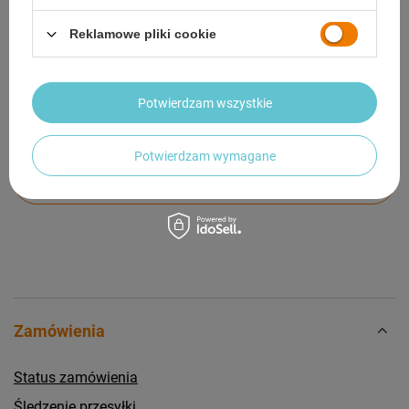
GWARANCJA
Reklamowe pliki cookie
OPINIE
(0)
Potwierdzam wszystkie
Potrzebujesz pomocy? Masz pytania?
Potwierdzam wymagane
Zadaj pytanie a my odpowiemy niezwłocznie,
Zadaj pytanie
najciekawsze pytania i odpowiedzi publikując
dla innych.
Zamówienia
Status zamówienia
Śledzenie przesyłki