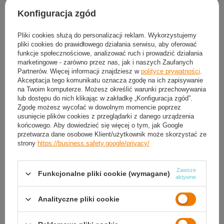
Darmowa i szybka dostawa
od
50,00 zł
Konfiguracja zgód
30
dni na łatwy zwrot
Pliki cookies służą do personalizacji reklam. Wykorzystujemy
Sprawdź, w którym sklepie obejrzysz i kupisz od ręki
pliki cookies do prawidłowego działania serwisu, aby oferować
Bezpieczne zakupy
funkcje społecznościowe, analizować ruch i prowadzić działania
marketingowe - zarówno przez nas, jak i naszych Zaufanych
Partnerów. Więcej informacji znajdziesz w
polityce prywatności
.
Akceptacja tego komunikatu oznacza zgodę na ich zapisywanie
Darmowa dostawa do paczkomatu lub punktu
na Twoim komputerze. Możesz określić warunki przechowywania
odbioru
lub dostępu do nich klikając w zakładkę „Konfiguracja zgód”.
Zgodę możesz wycofać w dowolnym momencie poprzez
Smile - dostawy ze sklepów internetowych przy zamówieniu od
50,00 zł
są za
usunięcie plików cookies z przeglądarki z danego urządzenia
darmo
Więcej informacji.
końcowego. Aby dowiedzieć się więcej o tym, jak Google
przetwarza dane osobowe Klient/użytkownik może skorzystać ze
strony
https://business.safety.google/privacy/
OPIS
Zawsze
Funkcjonalne pliki cookie (wymagane)
SZCZEGÓŁOWE DANE
aktywne
GWARANCJA
Analityczne pliki cookie
OPINIE
(0)