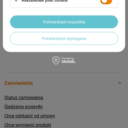
Reklamowe pliki cookie
Potrzebujesz pomocy? Masz pytania?
Potwierdzam wszystkie
Zadaj pytanie a my odpowiemy niezwłocznie,
Zadaj pytanie
najciekawsze pytania i odpowiedzi publikując
dla innych.
Potwierdzam wymagane
Zamówienia
Status zamówienia
Śledzenie przesyłki
Chcę odstąpić od umowy
Chcę wymienić produkt