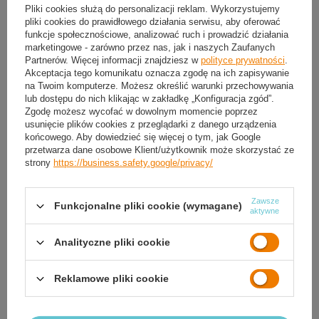
Pliki cookies służą do personalizacji reklam. Wykorzystujemy
pliki cookies do prawidłowego działania serwisu, aby oferować
funkcje społecznościowe, analizować ruch i prowadzić działania
Darmowa dostawa do paczkomatu lub punktu
odbioru
marketingowe - zarówno przez nas, jak i naszych Zaufanych
Partnerów. Więcej informacji znajdziesz w
polityce prywatności
.
Akceptacja tego komunikatu oznacza zgodę na ich zapisywanie
Smile - dostawy ze sklepów internetowych przy zamówieniu od
50,00 zł
są za
na Twoim komputerze. Możesz określić warunki przechowywania
darmo
Więcej informacji.
lub dostępu do nich klikając w zakładkę „Konfiguracja zgód”.
Zgodę możesz wycofać w dowolnym momencie poprzez
usunięcie plików cookies z przeglądarki z danego urządzenia
OPIS
końcowego. Aby dowiedzieć się więcej o tym, jak Google
przetwarza dane osobowe Klient/użytkownik może skorzystać ze
strony
https://business.safety.google/privacy/
SZCZEGÓŁOWE DANE
GWARANCJA
Zawsze
Funkcjonalne pliki cookie (wymagane)
aktywne
OPINIE
(0)
Analityczne pliki cookie
Reklamowe pliki cookie
Potrzebujesz pomocy? Masz pytania?
Zadaj pytanie a my odpowiemy niezwłocznie,
Zadaj pytanie
najciekawsze pytania i odpowiedzi publikując