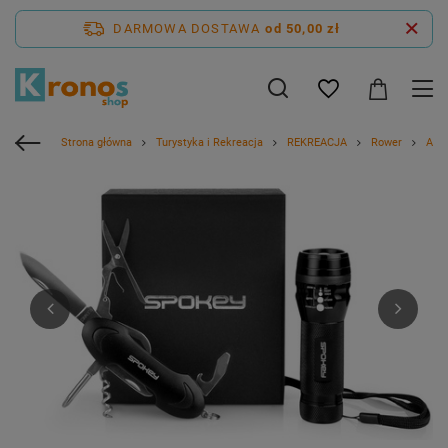
DARMOWA DOSTAWA
od 50,00 zł
Strona główna
Turystyka i Rekreacja
REKREACJA
Rower
Akc