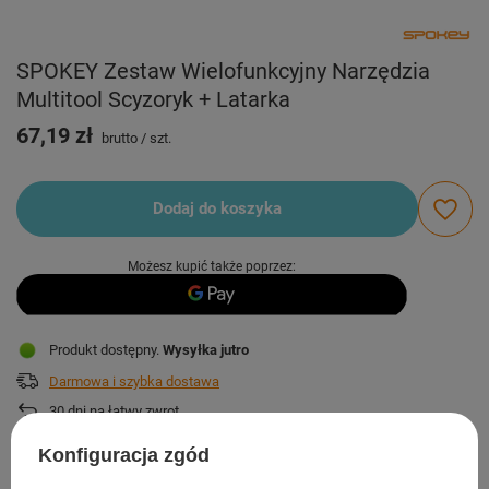
SPOKEY Zestaw Wielofunkcyjny Narzędzia
Multitool Scyzoryk + Latarka
67,19 zł
brutto
/
szt.
Dodaj do koszyka
Możesz kupić także poprzez:
Produkt dostępny
Wysyłka
jutro
Darmowa i szybka dostawa
30
dni na łatwy zwrot
Sprawdź, w którym sklepie obejrzysz i kupisz od ręki
Konfiguracja zgód
Bezpieczne zakupy