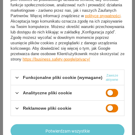
OPIS
funkcje społecznościowe, analizować ruch i prowadzić działania
marketingowe - zarówno przez nas, jak i naszych Zaufanych
SZCZEGÓŁOWE DANE
Partnerów. Więcej informacji znajdziesz w
polityce prywatności
.
Akceptacja tego komunikatu oznacza zgodę na ich zapisywanie
na Twoim komputerze. Możesz określić warunki przechowywania
GWARANCJA
lub dostępu do nich klikając w zakładkę „Konfiguracja zgód”.
Zgodę możesz wycofać w dowolnym momencie poprzez
usunięcie plików cookies z przeglądarki z danego urządzenia
OPINIE
(3)
końcowego. Aby dowiedzieć się więcej o tym, jak Google
przetwarza dane osobowe Klient/użytkownik może skorzystać ze
strony
https://business.safety.google/privacy/
Potrzebujesz pomocy? Masz pytania?
Zadaj pytanie a my odpowiemy niezwłocznie,
Zawsze
Funkcjonalne pliki cookie (wymagane)
Zadaj pytanie
najciekawsze pytania i odpowiedzi publikując
aktywne
dla innych.
Analityczne pliki cookie
Z NASZEGO BLOGA
Reklamowe pliki cookie
Potwierdzam wszystkie