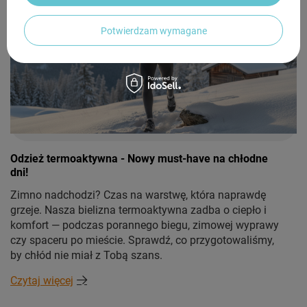
Potwierdzam wymagane
Odzież termoaktywna - Nowy must-have na chłodne
dni!
Zimno nadchodzi? Czas na warstwę, która naprawdę
grzeje. Nasza bielizna termoaktywna zadba o ciepło i
komfort — podczas porannego biegu, zimowej wyprawy
czy spaceru po mieście. Sprawdź, co przygotowaliśmy,
by chłód nie miał z Tobą szans.
Czytaj więcej