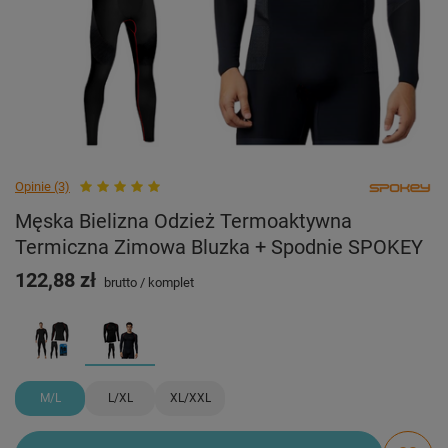
Opinie (3)
Męska Bielizna Odzież Termoaktywna
Termiczna Zimowa Bluzka + Spodnie SPOKEY
122,88 zł
brutto
/
komplet
M/L
L/XL
XL/XXL