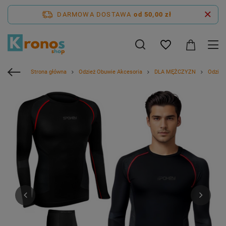
DARMOWA DOSTAWA
od 50,00 zł
Strona główna
Odzież Obuwie Akcesoria
DLA MĘŻCZYZN
Odzież