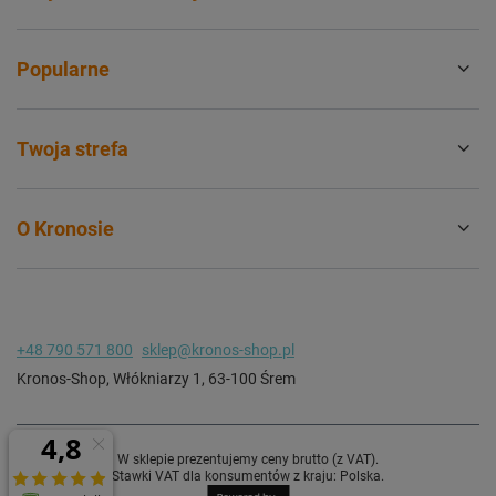
Popularne
Twoja strefa
O Kronosie
+48 790 571 800
sklep@kronos-shop.pl
Kronos-Shop
,
Włókniarzy 1
,
63-100
Śrem
W sklepie prezentujemy ceny brutto (z VAT).
Stawki VAT dla konsumentów z kraju:
Polska
.