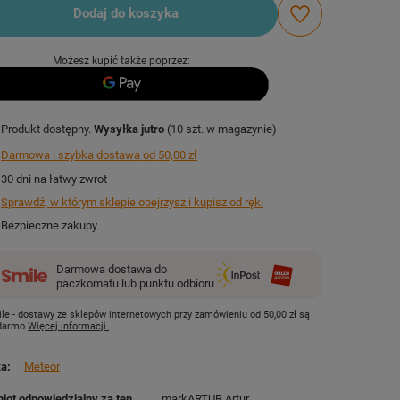
Dodaj do koszyka
Możesz kupić także poprzez:
Produkt dostępny
Wysyłka
jutro
(10 szt. w magazynie)
Darmowa i szybka dostawa
od
50,00 zł
30
dni na łatwy zwrot
Sprawdź, w którym sklepie obejrzysz i kupisz od ręki
Bezpieczne zakupy
Darmowa dostawa do
paczkomatu lub punktu odbioru
le - dostawy ze sklepów internetowych przy zamówieniu od
50,00 zł
są
 darmo
Więcej informacji.
ka
Meteor
iot odpowiedzialny za ten
markARTUR Artur