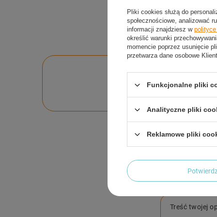
Pliki cookies służą do personal
społecznościowe, analizować ru
informacji znajdziesz w
polityc
określić warunki przechowywani
momencie poprzez usunięcie pli
przetwarza dane osobowe Klien
Po
Funkcjonalne pliki 
Zadaj pytanie a my o
Analityczne pliki coo
Reklamowe pliki coo
Potwier
Treść twojej op