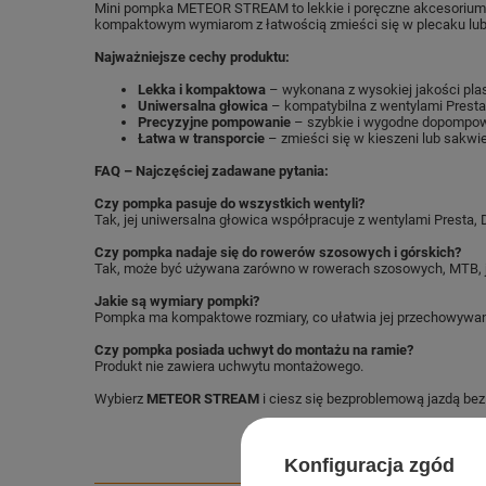
Mini pompka METEOR STREAM to lekkie i poręczne akcesorium, k
kompaktowym wymiarom z łatwością zmieści się w plecaku lub t
Najważniejsze cechy produktu:
Lekka i kompaktowa
– wykonana z wysokiej jakości plas
Uniwersalna głowica
– kompatybilna z wentylami Presta,
Precyzyjne pompowanie
– szybkie i wygodne dopompow
Łatwa w transporcie
– zmieści się w kieszeni lub sakwi
FAQ – Najczęściej zadawane pytania:
Czy pompka pasuje do wszystkich wentyli?
Tak, jej uniwersalna głowica współpracuje z wentylami Presta, D
Czy pompka nadaje się do rowerów szosowych i górskich?
Tak, może być używana zarówno w rowerach szosowych, MTB, j
Jakie są wymiary pompki?
Pompka ma kompaktowe rozmiary, co ułatwia jej przechowywanie
Czy pompka posiada uchwyt do montażu na ramie?
Produkt nie zawiera uchwytu montażowego.
Wybierz
METEOR STREAM
i ciesz się bezproblemową jazdą bez
Konfiguracja zgód