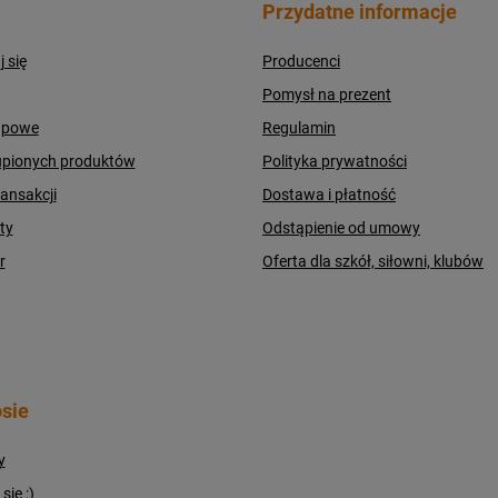
Przydatne informacje
j się
Producenci
Pomysł na prezent
upowe
Regulamin
upionych produktów
Polityka prywatności
ransakcji
Dostawa i płatność
ty
Odstąpienie od umowy
r
Oferta dla szkół, siłowni, klubów
sie
y
ię :)