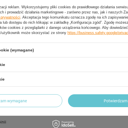
izacji reklam. Wykorzystujemy pliki cookies do prawidłowego działania serwis
2 LETNIA GWARANCJA PRODUCENTA
ch i prowadzić działania marketingowe - zarówno przez nas, jak i naszych Z
e prywatności
. Akceptacja tego komunikatu oznacza zgodę na ich zapisywan
2 Letnia Gwarancja Producenta
a lub dostępu do nich klikając w zakładkę „Konfiguracja zgód”. Zgodę może
ków cookies z przeglądarki z danego urządzenia końcowego. Aby dowiedzieć 
t/użytkownik może skorzystać ze strony
https://business.safety.google/priva
trzebujesz pomocy? Masz pytania?
Zadaj pyta
cookie (wymagane)
dpowiemy niezwłocznie, najciekawsze pytania i odpowiedzi
publikując dla innych.
kie
kie
NAPISZ SWOJĄ OPINIĘ
Twoja ocena:
dzam wymagane
Potwierdzam 
5/5
inii