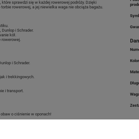
tóre sprawdzi się w każdej rowerowej podróży. Dzięki
prod
orbie rowerowej, a jej niewielka waga nie obciąża bagażu.
Symb
tiku.
Gwar
 Dunlop i Schrader.
anie kół.
e rowerowej.
Dan
Nume
Kolo
unlop i Schrader.
Mate
ak i trekkingowych.
Dług
 i transport.
Wag
Zest
 obaw o ciśnienie w oponach!