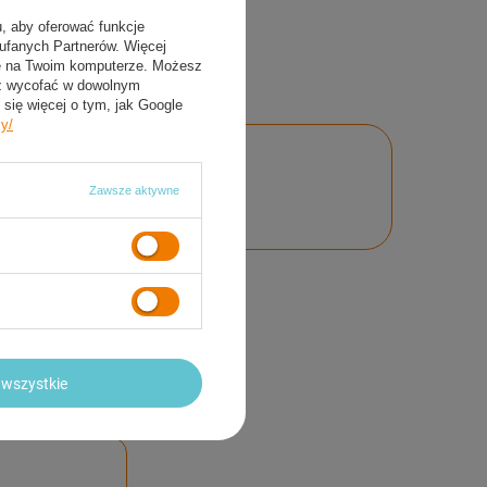
u, aby oferować funkcje
aufanych Partnerów. Więcej
ie na Twoim komputerze. Możesz
sz wycofać w dowolnym
się więcej o tym, jak Google
cy/
nie
Zawsze aktywne
wszystkie