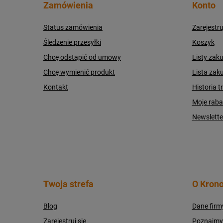
Zamówienia
Konto
Status zamówienia
Zarejestru
Śledzenie przesyłki
Koszyk
Chcę odstąpić od umowy
Listy zak
Chcę wymienić produkt
Lista zak
Kontakt
Historia t
Moje raba
Newslette
Twoja strefa
O Krono
Blog
Dane firm
Zarejestruj się
Poznajmy s