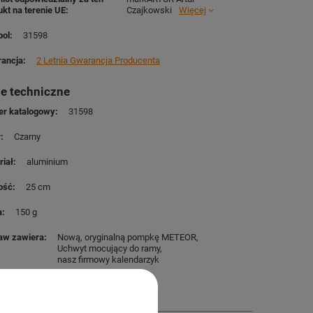
ukt na terenie UE
Czajkowski
Więcej
ol
31598
ancja
2 Letnia Gwarancja Producenta
e techniczne
r katalogowy
31598
r
Czarny
riał
aluminium
ość
25 cm
a
150 g
aw zawiera
Nową, oryginalną pompkę METEOR
Uchwyt mocujący do ramy
nasz firmowy kalendarzyk