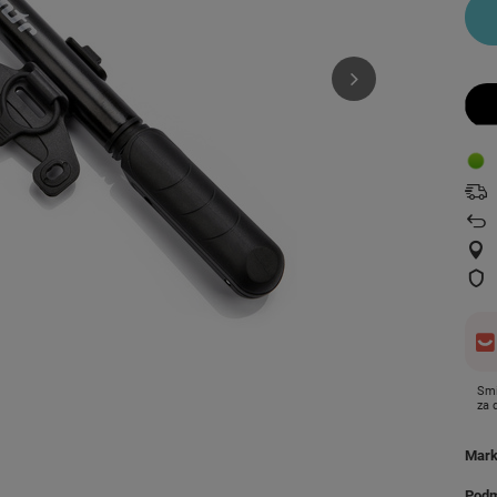
Smi
za
Mar
Podm