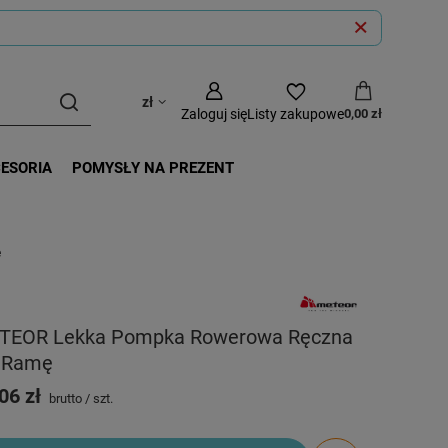
zł
Zaloguj się
Listy zakupowe
0,00 zł
CESORIA
POMYSŁY NA PREZENT
ę
TEOR Lekka Pompka Rowerowa Ręczna
 Ramę
06 zł
brutto
/
szt.