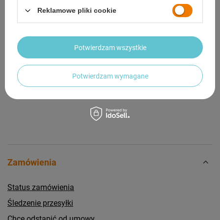
Reklamowe pliki cookie
OPINIE
(0)
Potwierdzam wszystkie
Potrzebujesz pomocy? Masz pytania?
Zadaj pytanie a my odpowiemy niezwłocznie,
Zadaj pytanie
najciekawsze pytania i odpowiedzi publikując
Potwierdzam wymagane
dla innych.
Zamówienia
Status zamówienia
Śledzenie przesyłki
Chcę odstąpić od umowy