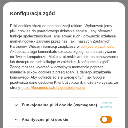
Produkt dostępny
Wysyłka
w poniedziałek
(8 szt. w magazynie)
Konfiguracja zgód
Darmowa i szybka dostawa
od
50,00 zł
30
dni na łatwy zwrot
Pliki cookies służą do personalizacji reklam. Wykorzystujemy
pliki cookies do prawidłowego działania serwisu, aby oferować
Sprawdź, w którym sklepie obejrzysz i kupisz od ręki
funkcje społecznościowe, analizować ruch i prowadzić działania
Bezpieczne zakupy
marketingowe - zarówno przez nas, jak i naszych Zaufanych
Partnerów. Więcej informacji znajdziesz w
polityce prywatności
.
Akceptacja tego komunikatu oznacza zgodę na ich zapisywanie
na Twoim komputerze. Możesz określić warunki przechowywania
Darmowa dostawa do paczkomatu lub punktu
lub dostępu do nich klikając w zakładkę „Konfiguracja zgód”.
odbioru
Zgodę możesz wycofać w dowolnym momencie poprzez
usunięcie plików cookies z przeglądarki z danego urządzenia
Smile - dostawy ze sklepów internetowych przy zamówieniu od
50,00 zł
są za
końcowego. Aby dowiedzieć się więcej o tym, jak Google
darmo
Więcej informacji.
przetwarza dane osobowe Klient/użytkownik może skorzystać ze
strony
https://business.safety.google/privacy/
OPIS
Zawsze
Funkcjonalne pliki cookie (wymagane)
aktywne
SZCZEGÓŁOWE DANE
Analityczne pliki cookie
GWARANCJA