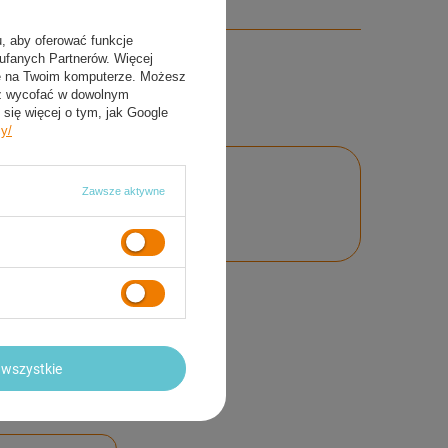
u, aby oferować funkcje
aufanych Partnerów. Więcej
ie na Twoim komputerze. Możesz
sz wycofać w dowolnym
się więcej o tym, jak Google
cy/
Zawsze aktywne
nie
wszystkie