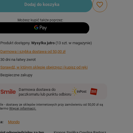
Dodaj do koszyka
Możesz kupić także poprzez:
Produkt dostępny
Wysyłka
jutro
(13 szt. w magazynie)
Darmowa i szybka dostawa
od
50,00 zł
30
dni na łatwy zwrot
Sprawdź, w którym sklepie obejrzysz i kupisz od ręki
Bezpieczne zakupy
Darmowa dostawa do
paczkomatu lub punktu odbioru
le - dostawy ze sklepów internetowych przy zamówieniu od
50,00 zł
są
 darmo
Więcej informacji.
ka
Mondo
iot odpowiedzialny za ten
Kronos Spółka Cywilna Bartosz