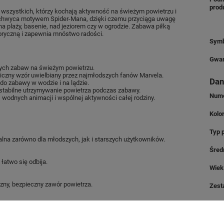
prod
 wszystkich, którzy kochają aktywność na świeżym powietrzu i
achwyca motywem Spider-Mana, dzięki czemu przyciąga uwagę
na plaży, basenie, nad jeziorem czy w ogrodzie. Zabawa piłką
oryczną i zapewnia mnóstwo radości.
Symb
Gwar
nych zabaw na świeżym powietrzu.
iczny wzór uwielbiany przez najmłodszych fanów Marvela.
Dan
do zabawy w wodzie i na lądzie.
tabilne utrzymywanie powietrza podczas zabawy.
Nume
 wodnych animacji i wspólnej aktywności całej rodziny.
Kolo
Typ p
alna zarówno dla młodszych, jak i starszych użytkowników.
Śred
 łatwo się odbija.
Wiek
ny, bezpieczny zawór powietrza.
Zest