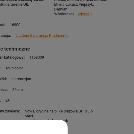
ukt na terenie UE
Ekiert, Łukasz Pieprzyk,
Damian
Włodarczak
Więcej
ol
16900
ancja
2 Letnia Gwarancja Producenta
e techniczne
r katalogowy
1169009
r
Multicolor
iłki
rekreacyjna
nica
50 cm
2+
aw zawiera
Nową, oryginalną piłkę plażową SPIDER-
MAN
nasz firmowy kalendarzyk