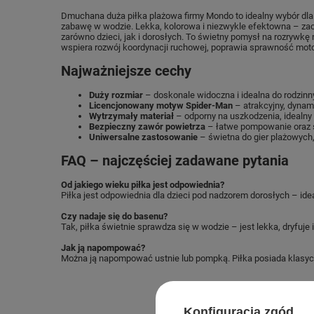
Dmuchana duża piłka plażowa firmy Mondo to idealny wybór dla
zabawę w wodzie. Lekka, kolorowa i niezwykle efektowna – z
zarówno dzieci, jak i dorosłych. To świetny pomysł na rozrywkę 
wspiera rozwój koordynacji ruchowej, poprawia sprawność mot
Najważniejsze cechy
Duży rozmiar
– doskonale widoczna i idealna do rodzin
Licencjonowany motyw Spider-Man
– atrakcyjny, dynam
Wytrzymały materiał
– odporny na uszkodzenia, idealny 
Bezpieczny zawór powietrza
– łatwe pompowanie oraz s
Uniwersalne zastosowanie
– świetna do gier plażowych,
FAQ – najczęściej zadawane pytania
Od jakiego wieku piłka jest odpowiednia?
Piłka jest odpowiednia dla dzieci pod nadzorem dorosłych – ide
Czy nadaje się do basenu?
Tak, piłka świetnie sprawdza się w wodzie – jest lekka, dryfuje i
Jak ją napompować?
Można ją napompować ustnie lub pompką. Piłka posiada klasycz
Konfiguracja zgód