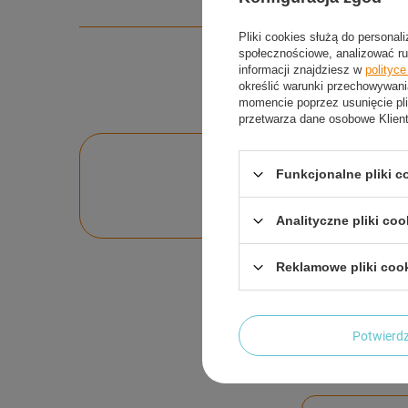
Pliki cookies służą do personal
społecznościowe, analizować ru
informacji znajdziesz w
polityc
określić warunki przechowywani
momencie poprzez usunięcie pli
przetwarza dane osobowe Klien
Po
Funkcjonalne pliki 
Zadaj pytanie a my o
Analityczne pliki coo
Reklamowe pliki coo
Potwier