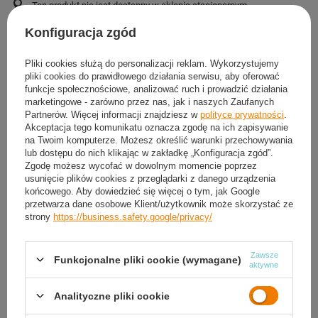
Ten produkt nie jest dostępny w sklepie stacjonarnym
Bezpieczne zakupy
Konfiguracja zgód
Pliki cookies służą do personalizacji reklam. Wykorzystujemy
OPIS
pliki cookies do prawidłowego działania serwisu, aby oferować
funkcje społecznościowe, analizować ruch i prowadzić działania
marketingowe - zarówno przez nas, jak i naszych Zaufanych
SZCZEGÓŁOWE DANE
Partnerów. Więcej informacji znajdziesz w
polityce prywatności
.
Akceptacja tego komunikatu oznacza zgodę na ich zapisywanie
na Twoim komputerze. Możesz określić warunki przechowywania
GWARANCJA
lub dostępu do nich klikając w zakładkę „Konfiguracja zgód”.
Zgodę możesz wycofać w dowolnym momencie poprzez
OPINIE
(0)
usunięcie plików cookies z przeglądarki z danego urządzenia
końcowego. Aby dowiedzieć się więcej o tym, jak Google
przetwarza dane osobowe Klient/użytkownik może skorzystać ze
strony
https://business.safety.google/privacy/
Potrzebujesz pomocy? Masz pytania?
Zadaj pytanie a my odpowiemy niezwłocznie,
Zawsze
Funkcjonalne pliki cookie (wymagane)
Zadaj pytanie
najciekawsze pytania i odpowiedzi publikując
aktywne
dla innych.
Analityczne pliki cookie