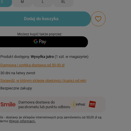
S
M
L
XL
Dodaj do koszyka
Możesz kupić także poprzez:
Produkt dostępny
Wysyłka
jutro
(1 szt. w magazynie)
Darmowa i szybka dostawa
od
50,00 zł
30
dni na łatwy zwrot
Sprawdź, w którym sklepie obejrzysz i kupisz od ręki
Bezpieczne zakupy
Darmowa dostawa do
paczkomatu lub punktu odbioru
le - dostawy ze sklepów internetowych przy zamówieniu od
50,00 zł
są
 darmo
Więcej informacji.