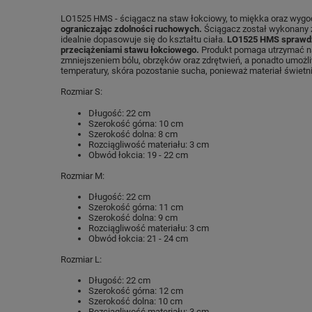
LO1525 HMS - ściągacz na staw łokciowy, to miękka oraz wyg
ograniczając zdolności ruchowych.
Ściągacz został wykonany z
idealnie dopasowuje się do kształtu ciała.
LO1525 HMS sprawdzi 
przeciążeniami stawu łokciowego.
Produkt pomaga utrzymać nat
zmniejszeniem bólu, obrzęków oraz zdrętwień, a ponadto umoż
temperatury, skóra pozostanie sucha, ponieważ materiał świetn
Rozmiar S:
Długość: 22 cm
Szerokość górna: 10 cm
Szerokość dolna: 8 cm
Rozciągliwość materiału: 3 cm
Obwód łokcia: 19 - 22 cm
Rozmiar M:
Długość: 22 cm
Szerokość górna: 11 cm
Szerokość dolna: 9 cm
Rozciągliwość materiału: 3 cm
Obwód łokcia: 21 - 24 cm
Rozmiar L:
Długość: 22 cm
Szerokość górna: 12 cm
Szerokość dolna: 10 cm
Rozciągliwość materiału: 3 cm