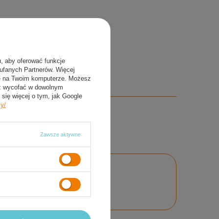
u, aby oferować funkcje
aufanych Partnerów. Więcej
ie na Twoim komputerze. Możesz
sz wycofać w dowolnym
się więcej o tym, jak Google
cy/
Zawsze aktywne
nie