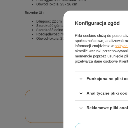
Obwód łokcia: 23 - 26 cm
Rozmiar XL:
Długość: 22 cm
Konfiguracja zgód
Szerokość górna: 13 cm
Szerokość dolna: 11 cm
Rozciągliwość materiału: 3 cm
Pliki cookies służą do personal
Obwód łokcia: 25 - 28 cm
społecznościowe, analizować ru
informacji znajdziesz w
polityc
określić warunki przechowywani
momencie poprzez usunięcie pli
przetwarza dane osobowe Klien
Funkcjonalne pliki 
Analityczne pliki coo
Po
Reklamowe pliki coo
Zadaj pytanie a my o