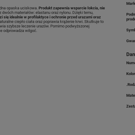
Mar
odna opaska uciskowa.
Produkt zapewnia wsparcie łokcia, nie
 dwóch materiałów: elastanu oraz nylonu. Dzięki temu,
Podm
się idealnie w profilaktyce i ochronie przed urazami oraz
prod
uralne ciepło ciała oraz poprawia krążenie krwi. Skutkuje to
liwia szybsze leczenie urazów. Pomimo podwyższonej
Symb
ie odprowadza wilgoć.
Gwar
Dan
Nume
Kolo
.Rod
Mate
Zest