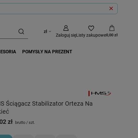
zł
Zaloguj się
Listy zakupowe
0,00 zł
CESORIA
POMYSŁY NA PREZENT
 Ściągacz Stabilizator Orteza Na
kieć
02 zł
brutto
/
szt.