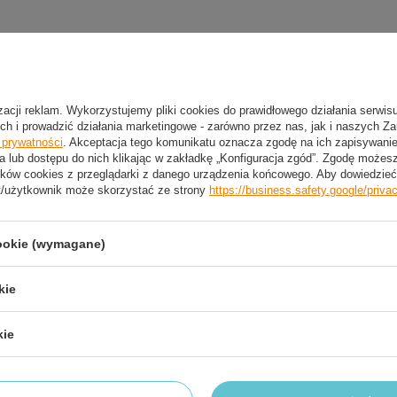
izacji reklam. Wykorzystujemy pliki cookies do prawidłowego działania serwis
ch i prowadzić działania marketingowe - zarówno przez nas, jak i naszych Z
e prywatności
. Akceptacja tego komunikatu oznacza zgodę na ich zapisywan
a lub dostępu do nich klikając w zakładkę „Konfiguracja zgód”. Zgodę może
ków cookies z przeglądarki z danego urządzenia końcowego. Aby dowiedzieć 
t/użytkownik może skorzystać ze strony
https://business.safety.google/priva
2 LETNIA GWARANCJA PRODUCENTA
2 Letnia Gwarancja Producenta
cookie (wymagane)
kie
trzebujesz pomocy? Masz pytania?
Zadaj pyta
kie
dpowiemy niezwłocznie, najciekawsze pytania i odpowiedzi
publikując dla innych.