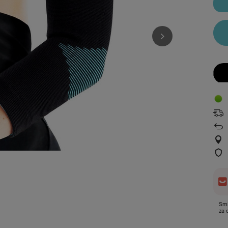
Smi
za