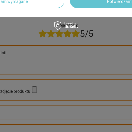
dzam wymagane
Potwierdzam 
NAPISZ SWOJĄ OPINIĘ
Twoja ocena:
5/5
inii
zdjęcie produktu: