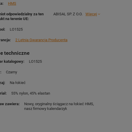
ka
HMS
iot odpowiedzialny za ten
ABISAL SP. Z O.O.
Więcej
ukt na terenie UE
ol
LO1525
ancja
2 Letnia Gwarancja Producenta
e techniczne
r katalogowy
LO1525
r
Czarny
zaj
Na łokieć
riał
55% nylon
45% elastan
aw zawiera
Nowy, oryginalny ściągacz na łokieć HMS
nasz firmowy kalendarzyk