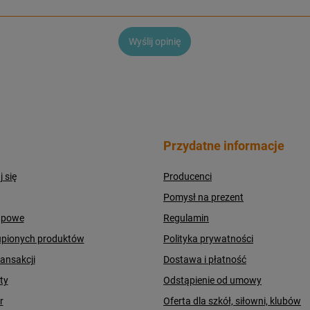
Wyślij opinię
Przydatne informacje
j się
Producenci
Pomysł na prezent
upowe
Regulamin
upionych produktów
Polityka prywatności
ransakcji
Dostawa i płatność
ty
Odstąpienie od umowy
r
Oferta dla szkół, siłowni, klubów