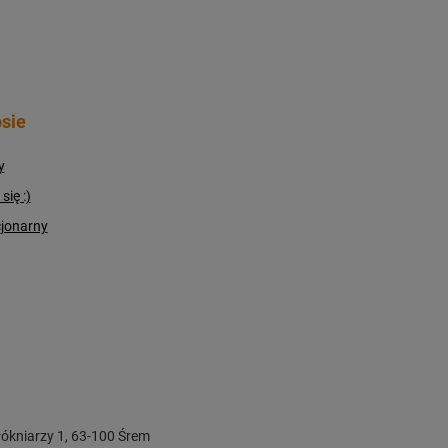
sie
y
ię :)
cjonarny
ókniarzy 1
,
63-100
Śrem