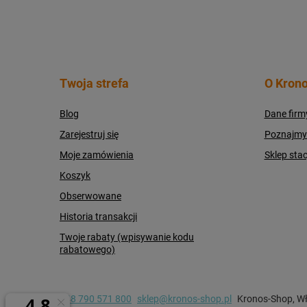
Twoja strefa
O Krono
Blog
Dane firm
Zarejestruj się
Poznajmy s
Moje zamówienia
Sklep sta
Koszyk
Obserwowane
Historia transakcji
Twoje rabaty (wpisywanie kodu
rabatowego)
+48 790 571 800
sklep@kronos-shop.pl
Kronos-Shop
,
Wł