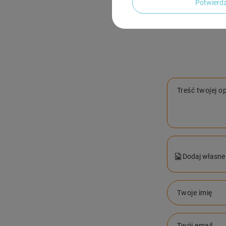
Potwier
Treść twojej op
Dodaj własne 
Twoje imię
Twój email