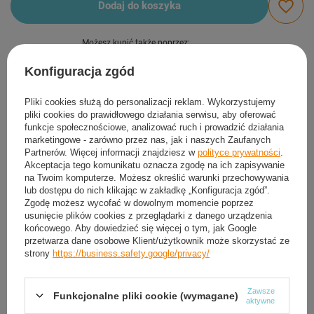
Dodaj do koszyka
Możesz kupić także poprzez:
Konfiguracja zgód
Produkt dostępny
Wysyłka
dzisiaj
Pliki cookies służą do personalizacji reklam. Wykorzystujemy
pliki cookies do prawidłowego działania serwisu, aby oferować
Darmowa i szybka dostawa
od
50,00 zł
funkcje społecznościowe, analizować ruch i prowadzić działania
30
dni na łatwy zwrot
marketingowe - zarówno przez nas, jak i naszych Zaufanych
Partnerów. Więcej informacji znajdziesz w
polityce prywatności
.
Sprawdź, w którym sklepie obejrzysz i kupisz od ręki
Akceptacja tego komunikatu oznacza zgodę na ich zapisywanie
Bezpieczne zakupy
na Twoim komputerze. Możesz określić warunki przechowywania
lub dostępu do nich klikając w zakładkę „Konfiguracja zgód”.
Zgodę możesz wycofać w dowolnym momencie poprzez
usunięcie plików cookies z przeglądarki z danego urządzenia
Darmowa dostawa do paczkomatu lub punktu
końcowego. Aby dowiedzieć się więcej o tym, jak Google
odbioru
przetwarza dane osobowe Klient/użytkownik może skorzystać ze
strony
https://business.safety.google/privacy/
Smile - dostawy ze sklepów internetowych przy zamówieniu od
50,00 zł
są za
darmo
Więcej informacji.
Zawsze
Funkcjonalne pliki cookie (wymagane)
aktywne