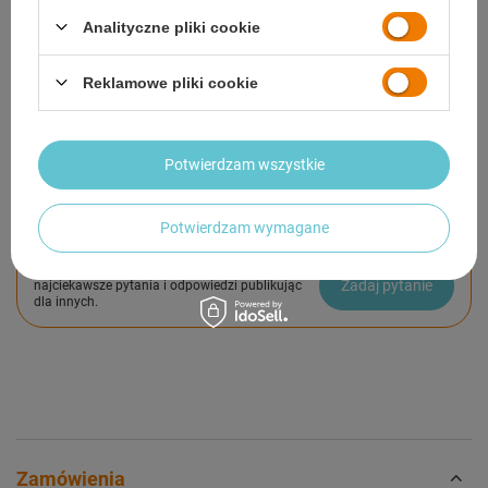
OPIS
Analityczne pliki cookie
SZCZEGÓŁOWE DANE
Reklamowe pliki cookie
GWARANCJA
OPINIE
(1)
Potwierdzam wszystkie
Potwierdzam wymagane
Potrzebujesz pomocy? Masz pytania?
Zadaj pytanie a my odpowiemy niezwłocznie,
Zadaj pytanie
najciekawsze pytania i odpowiedzi publikując
dla innych.
Zamówienia