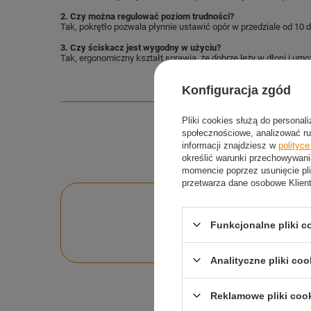
2. Czy można regulować poziom trudności?
Tak, pokrętło pozwala płynnie ustawić opór w przedziale od 10 
3. Czy ściskacz jest wygodny w użyciu?
Tak, ergonomiczny kształt sprawia, że dobrze leży w dłoni i umo
Konfiguracja zgód
Pliki cookies służą do personal
społecznościowe, analizować ru
informacji znajdziesz w
polityc
określić warunki przechowywani
momencie poprzez usunięcie pli
przetwarza dane osobowe Klien
Po
Funkcjonalne pliki 
Zadaj pytanie a my o
Analityczne pliki coo
Reklamowe pliki coo