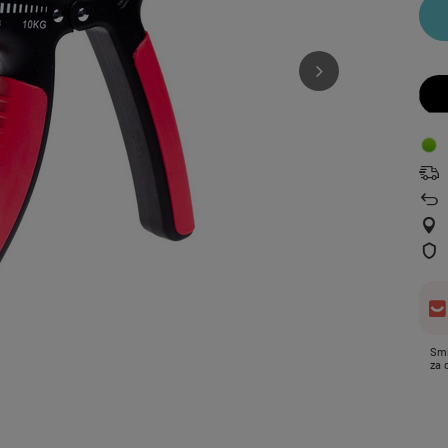
Smi
za