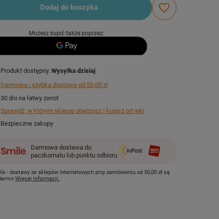
Dodaj do koszyka
Możesz kupić także poprzez:
Produkt dostępny
Wysyłka
dzisiaj
Darmowa i szybka dostawa
od
50,00 zł
30
dni na łatwy zwrot
Sprawdź, w którym sklepie obejrzysz i kupisz od ręki
Bezpieczne zakupy
Darmowa dostawa do
paczkomatu lub punktu odbioru
le - dostawy ze sklepów internetowych przy zamówieniu od
50,00 zł
są
 darmo
Więcej informacji.