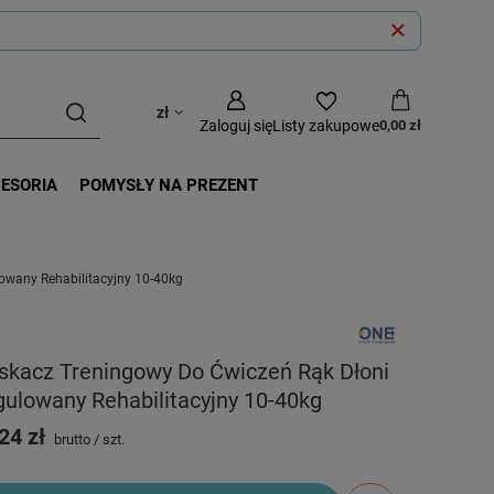
zł
Zaloguj się
Listy zakupowe
0,00 zł
CESORIA
POMYSŁY NA PREZENT
owany Rehabilitacyjny 10-40kg
skacz Treningowy Do Ćwiczeń Rąk Dłoni
ulowany Rehabilitacyjny 10-40kg
24 zł
brutto
/
szt.