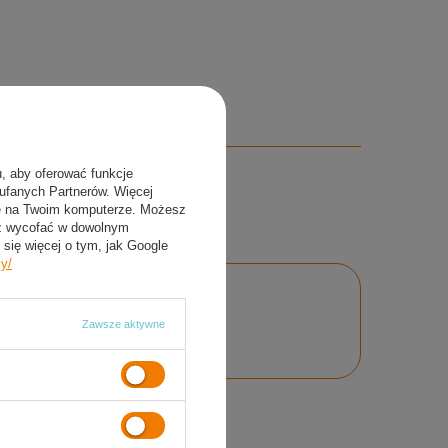
u, aby oferować funkcje
aufanych Partnerów. Więcej
ie na Twoim komputerze. Możesz
sz wycofać w dowolnym
się więcej o tym, jak Google
cy/
nie
Zawsze aktywne