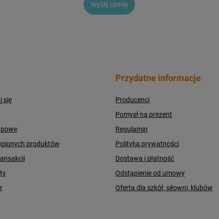
Wyślij opinię
Przydatne informacje
j się
Producenci
Pomysł na prezent
upowe
Regulamin
upionych produktów
Polityka prywatności
ransakcji
Dostawa i płatność
ty
Odstąpienie od umowy
r
Oferta dla szkół, siłowni, klubów