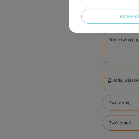
Potwier
Treść twojej op
Dodaj własne 
Twoje imię
Twój email