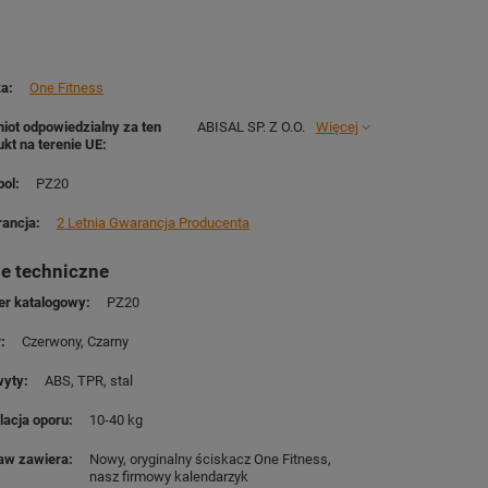
ka
One Fitness
iot odpowiedzialny za ten
ABISAL SP. Z O.O.
Więcej
ukt na terenie UE
ol
PZ20
ancja
2 Letnia Gwarancja Producenta
e techniczne
r katalogowy
PZ20
r
Czerwony
Czarny
wyty
ABS
TPR
stal
lacja oporu
10-40 kg
aw zawiera
Nowy, oryginalny ściskacz One Fitness
nasz firmowy kalendarzyk