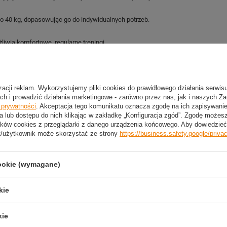
do 40 kg, dopasowując go do indywidualnych potrzeb.
żliwia komfortowe, regularne treningi.
izacji reklam. Wykorzystujemy pliki cookies do prawidłowego działania serwis
2 LETNIA GWARANCJA PRODUCENTA
ch i prowadzić działania marketingowe - zarówno przez nas, jak i naszych Z
e prywatności
. Akceptacja tego komunikatu oznacza zgodę na ich zapisywan
2 Letnia Gwarancja Producenta
a lub dostępu do nich klikając w zakładkę „Konfiguracja zgód”. Zgodę może
ków cookies z przeglądarki z danego urządzenia końcowego. Aby dowiedzieć 
t/użytkownik może skorzystać ze strony
https://business.safety.google/priva
trzebujesz pomocy? Masz pytania?
Zadaj pyta
cookie (wymagane)
dpowiemy niezwłocznie, najciekawsze pytania i odpowiedzi
publikując dla innych.
kie
kie
NAPISZ SWOJĄ OPINIĘ