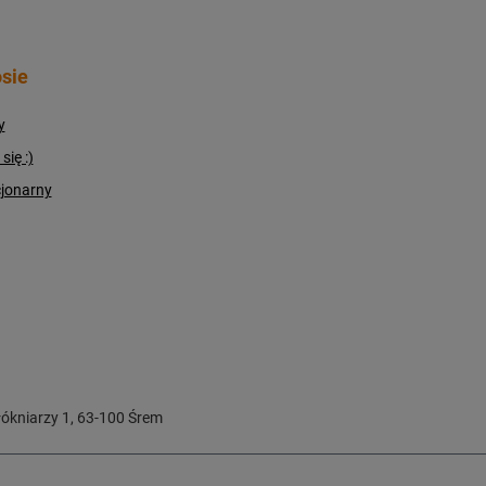
sie
y
ię :)
cjonarny
ókniarzy 1
,
63-100
Śrem