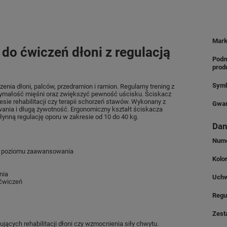
Mar
o ćwiczeń dłoni z regulacją
Podm
prod
Symb
ia dłoni, palców, przedramion i ramion. Regularny trening z
zymałość mięśni oraz zwiększyć pewność uścisku. Ściskacz
esie rehabilitacji czy terapii schorzeń stawów. Wykonany z
Gwar
ania i długą żywotność. Ergonomiczny kształt ściskacza
łynną regulację oporu w zakresie od 10 do 40 kg.
Dan
Nume
do poziomu zaawansowania
Kolo
nia
Uch
 ćwiczeń
Regu
Zest
jących rehabilitacji dłoni czy wzmocnienia siły chwytu.