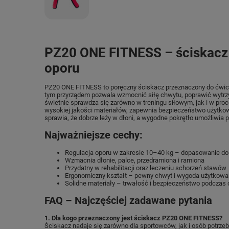
PZ20 ONE FITNESS – ściskacz d
oporu
PZ20 ONE FITNESS to poręczny ściskacz przeznaczony do ćwiczen
tym przyrządem pozwala wzmocnić siłę chwytu, poprawić wytr
świetnie sprawdza się zarówno w treningu siłowym, jak i w proc
wysokiej jakości materiałów, zapewnia bezpieczeństwo użytkow
sprawia, że dobrze leży w dłoni, a wygodne pokrętło umożliwia p
Najważniejsze cechy:
Regulacja oporu w zakresie 10–40 kg – dopasowanie 
Wzmacnia dłonie, palce, przedramiona i ramiona
Przydatny w rehabilitacji oraz leczeniu schorzeń stawów
Ergonomiczny kształt – pewny chwyt i wygoda użytkowa
Solidne materiały – trwałość i bezpieczeństwo podczas
FAQ – Najczęściej zadawane pytania
1. Dla kogo przeznaczony jest ściskacz PZ20 ONE FITNESS?
Ściskacz nadaje się zarówno dla sportowców, jak i osób potrzebu