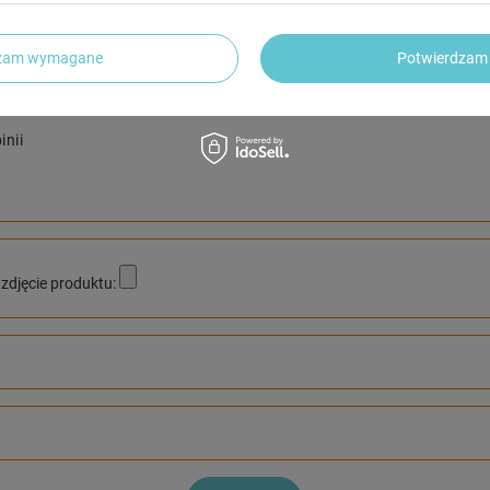
Twoja ocena:
dzam wymagane
Potwierdzam 
5/5
inii
zdjęcie produktu: