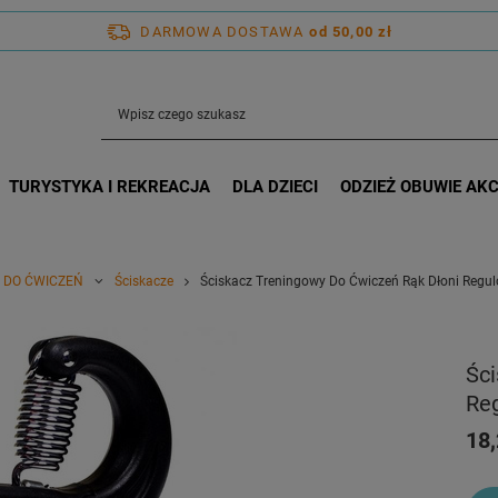
DARMOWA DOSTAWA
od 50,00 zł
TURYSTYKA I REKREACJA
DLA DZIECI
ODZIEŻ OBUWIE AK
 DO ĆWICZEŃ
Ściskacze
Ściskacz Treningowy Do Ćwiczeń Rąk Dłoni Regul
Ści
Reg
18,