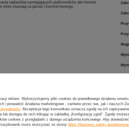
wania najbardziej wymagających użytkowników, ale również
Zakr
 które stawiają na jakość i komfort treningu.
Zakr
Przy
Przy
Waga
Wym
Wymi
Wyśw
Funk
izacji reklam. Wykorzystujemy pliki cookies do prawidłowego działania serwis
Moc 
ch i prowadzić działania marketingowe - zarówno przez nas, jak i naszych Z
e prywatności
. Akceptacja tego komunikatu oznacza zgodę na ich zapisywan
Moc 
a lub dostępu do nich klikając w zakładkę „Konfiguracja zgód”. Zgodę może
ków cookies z przeglądarki z danego urządzenia końcowego. Aby dowiedzieć 
Inne
t/użytkownik może skorzystać ze strony
https://business.safety.google/priva