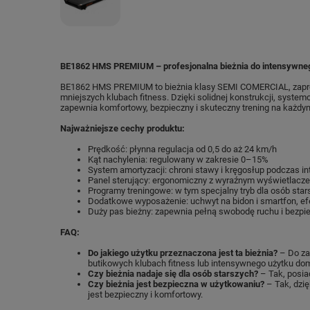
BE1862 HMS PREMIUM – profesjonalna bieżnia do intensywneg
BE1862 HMS PREMIUM to bieżnia klasy SEMI COMERCIAL, zapr
mniejszych klubach fitness. Dzięki solidnej konstrukcji, syst
zapewnia komfortowy, bezpieczny i skuteczny trening na każd
Najważniejsze cechy produktu:
Prędkość: płynna regulacja od 0,5 do aż 24 km/h
Kąt nachylenia: regulowany w zakresie 0–15%
System amortyzacji: chroni stawy i kręgosłup podczas i
Panel sterujący: ergonomiczny z wyraźnym wyświetlacze
Programy treningowe: w tym specjalny tryb dla osób sta
Dodatkowe wyposażenie: uchwyt na bidon i smartfon, e
Duży pas bieżny: zapewnia pełną swobodę ruchu i bezp
FAQ:
Do jakiego użytku przeznaczona jest ta bieżnia?
– Do za
butikowych klubach fitness lub intensywnego użytku d
Czy bieżnia nadaje się dla osób starszych?
– Tak, posia
Czy bieżnia jest bezpieczna w użytkowaniu?
– Tak, dzię
jest bezpieczny i komfortowy.