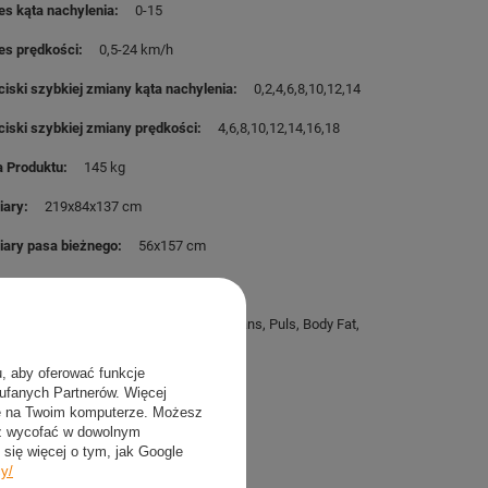
es kąta nachylenia
0-15
es prędkości
0,5-24 km/h
ciski szybkiej zmiany kąta nachylenia
0,2,4,6,8,10,12,14
ciski szybkiej zmiany prędkości
4,6,8,10,12,14,16,18
 Produktu
145 kg
iary
219x84x137 cm
ary pasa bieżnego
56x157 cm
ietlacz
dotykowy
LED
cje komputera
Czas
Prędkość
Dystans
Puls
Body Fat
Kalorie
u, aby oferować funkcje
stała
3.0HP
2200W
aufanych Partnerów. Więcej
ie na Twoim komputerze. Możesz
szczytowa
4.5HP
3300W
sz wycofać w dowolnym
się więcej o tym, jak Google
Amortyzacja
Sensory dotykowe
cy/
Uchwyt na urządzenie mobilne