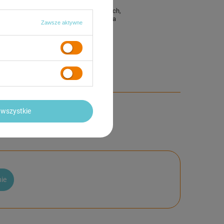
uchwyt na bidon
rolki transportowe
Obsługa aplikacji: Kinomap, DelighTech
Wejście USB
System bezpieczeństwa
Zawsze aktywne
nik
anie
230V
wszystkie
nie