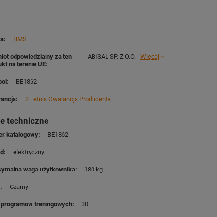
ka
HMS
iot odpowiedzialny za ten
ABISAL SP. Z O.O.
Więcej
ukt na terenie UE
ol
BE1862
ancja
2 Letnia Gwarancja Producenta
e techniczne
r katalogowy
BE1862
ęd
elektryczny
ymalna waga użytkownika
180 kg
r
Czarny
ć programów treningowych
30