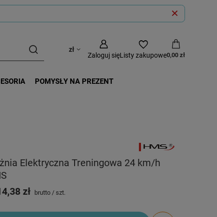
zł
Zaloguj się
Listy zakupowe
0,00 zł
CESORIA
POMYSŁY NA PREZENT
żnia Elektryczna Treningowa 24 km/h
S
4,38 zł
brutto
/
szt.