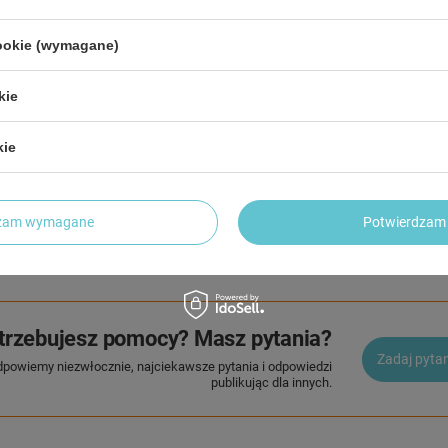
cookie (wymagane)
Sil
kie
Zasil
kie
2 LETNIA GWARANCJA PRODUCENTA
dzam wymagane
Potwierdzam 
2 Letnia Gwarancja Producenta
trzebujesz pomocy? Masz pytania?
Zadaj pyta
dpowiemy niezwłocznie, najciekawsze pytania i odpowiedzi
publikując dla innych.