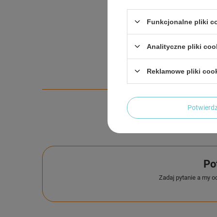
Funkcjonalne pliki 
Analityczne pliki coo
Reklamowe pliki coo
Potwier
Po
Zadaj pytanie a my o