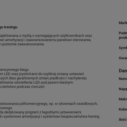
Mar
o treningu
Podm
ojektowana z myślą o wymagających użytkownikach oraz
prod
emowi amortyzacji i zaawansowanemu panelowi sterowania,
ym poziomie zaawansowania.
Symb
Gwar
ntensywnego biegu
Dan
m LED oraz joystickami do szybkiej zmiany ustawień
rszych (bez gwałtownych zmian prędkości i nachylenia)
Nume
fektowne oświetlenie LED pod pasem bieżnym
ieczeństwo podczas ćwiczeń
Nap
Maks
stosowania półkomercyjnego, np. w siłowniach osiedlowych,
omowego.
Kolo
da dedykowany program z łagodnymi ustawieniami.
ki systemowi amortyzacji i systemowi bezpieczeństwa trening
Iloś