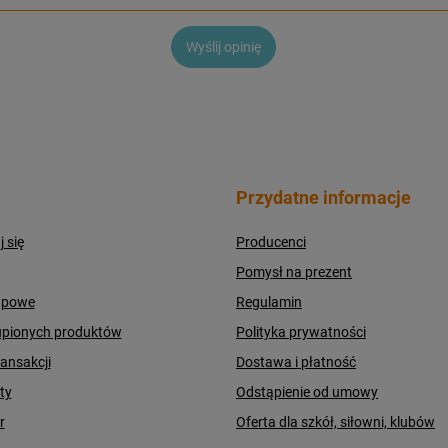
Wyślij opinię
Przydatne informacje
j się
Producenci
Pomysł na prezent
upowe
Regulamin
upionych produktów
Polityka prywatności
ransakcji
Dostawa i płatność
ty
Odstąpienie od umowy
r
Oferta dla szkół, siłowni, klubów