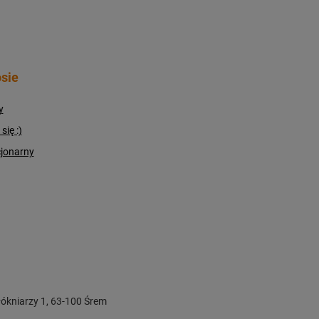
sie
y
ię :)
cjonarny
ókniarzy 1
,
63-100
Śrem