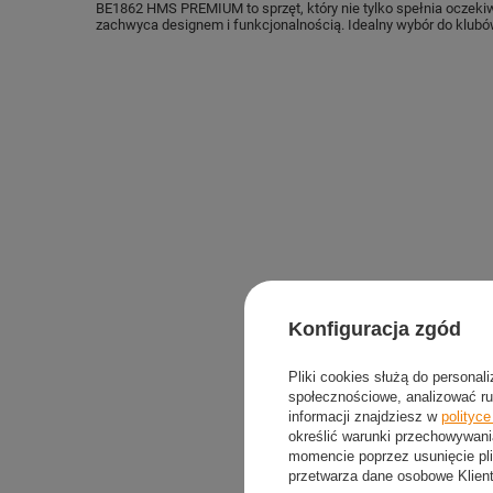
BE1862 HMS PREMIUM to sprzęt, który nie tylko spełnia oczeki
zachwyca designem i funkcjonalnością. Idealny wybór do klubów,
Konfiguracja zgód
Pliki cookies służą do personal
społecznościowe, analizować ru
informacji znajdziesz w
polityc
określić warunki przechowywani
momencie poprzez usunięcie pli
przetwarza dane osobowe Klien