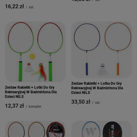
16,22 zł
/
szt.
Zestaw Rakietki + Lotka Do Gry
Zestaw Rakietki + Lotki Do Gry
Rekreacyjnej W Badmintona Dla
Rekreacyjnej W Badmintona Dla
Dzieci NILS
Dzieci NILS
33,50 zł
/
szt.
12,37 zł
/
komplet