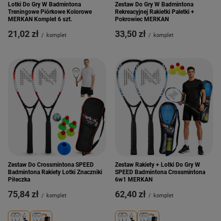
Lotki Do Gry W Badmintona
Zestaw Do Gry W Badmintona
Treningowe Piórkowe Kolorowe
Rekreacyjnej Rakietki Paletki +
MERKAN Komplet 6 szt.
Pokrowiec MERKAN
21,02 zł
33,50 zł
/
komplet
/
komplet
Zestaw Do Crossmintona SPEED
Zestaw Rakiety + Lotki Do Gry W
Badmintona Rakiety Lotki Znaczniki
SPEED Badmintona Crossmintona
Piłeczka
6w1 MERKAN
75,84 zł
62,40 zł
/
komplet
/
komplet