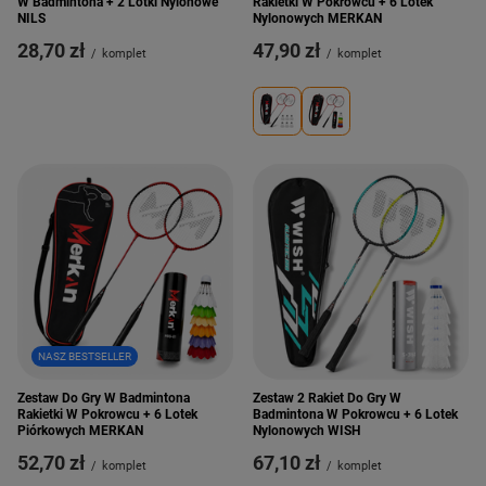
W Badmintona + 2 Lotki Nylonowe
Rakietki W Pokrowcu + 6 Lotek
NILS
Nylonowych MERKAN
28,70 zł
47,90 zł
/
komplet
/
komplet
NASZ BESTSELLER
Zestaw Do Gry W Badmintona
Zestaw 2 Rakiet Do Gry W
Rakietki W Pokrowcu + 6 Lotek
Badmintona W Pokrowcu + 6 Lotek
Piórkowych MERKAN
Nylonowych WISH
52,70 zł
67,10 zł
/
komplet
/
komplet