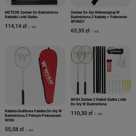
METEOR Zestaw Do Badmintona
Zestaw Do Gry Rekreacyjnej W
Rakietki Lotki Siatka
Badmintona 2 Rakiety + Pokrowiec
SPOKEY
114,14 zł
/
szt.
63,35 zł
/
szt.
WISH Zestaw 2 Rakiet Siatka Lotki
Do Gry W Badmintona
Rakieta Grafitowa Paletka Do Gry W
110,30 zł
/
szt.
Badmintona Z Pełnym Pokrowcem
WISH
55,58 zł
/
szt.