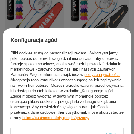
Konfiguracja zgód
Pliki cookies służą do personalizacji reklam. Wykorzystujemy
Zestaw 2 Rakiety Do Gry W
Zestaw 2 Rakiety W Pokrowcu + 6
pliki cookies do prawidłowego działania serwisu, aby oferować
Badmintona W Pokrowcu WISH + 6
Lotek Piórowych Do Gry W
Lotek Piórkowych
Badmintona WISH
funkcje społecznościowe, analizować ruch i prowadzić działania
marketingowe - zarówno przez nas, jak i naszych Zaufanych
75,84 zł
76,70 zł
/
komplet
/
komplet
Partnerów. Więcej informacji znajdziesz w
polityce prywatności
.
Akceptacja tego komunikatu oznacza zgodę na ich zapisywanie
na Twoim komputerze. Możesz określić warunki przechowywania
lub dostępu do nich klikając w zakładkę „Konfiguracja zgód”.
Zgodę możesz wycofać w dowolnym momencie poprzez
usunięcie plików cookies z przeglądarki z danego urządzenia
końcowego. Aby dowiedzieć się więcej o tym, jak Google
przetwarza dane osobowe Klient/użytkownik może skorzystać ze
strony
https://business.safety.google/privacy/
Zawsze