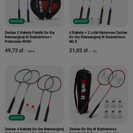
NOWOŚĆ
NOWOŚĆ
Zestaw 2 Rakiety Paletki Do Gry
4 Rakiety + 2 Lotki Nylonowe Zestaw
Rekreacyjnej W Badmintona +
Do Gry Rekreacyjnej W Badmintona
Pokrowiec WISH
NILS
49,73 zł
21,02 zł
/
para
/
szt.
NOWOŚĆ
Zestaw 4 Rakiety Do Gry Rekreacyjnej
Zestaw Do Gry W Badmintona