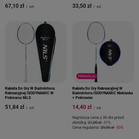
33,50 zł
67,10 zł
/
szt.
/
szt.
PROMOCJA
Rakieta Do Gry W Badmintona
Rakieta Do Gry Rekreacyjnej W
Rekreacyjnej ISODYNAMIC W
Badmintona ISODYNAMIC Niebieska
Pokrowcu NILS
+ Pokrowiec
51,84 zł
14,40 zł
/
szt.
/
szt.
Najniższa cena z 30 dni przed
obniżką:
21,00 zł
-31%
Cena regularna:
29,00 zł
-50%