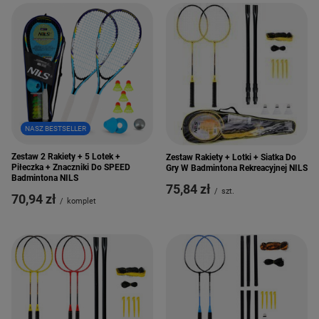
NASZ BESTSELLER
Zestaw 2 Rakiety + 5 Lotek +
Zestaw Rakiety + Lotki + Siatka Do
Piłeczka + Znaczniki Do SPEED
Gry W Badmintona Rekreacyjnej NILS
Badmintona NILS
75,84 zł
/
szt.
70,94 zł
/
komplet