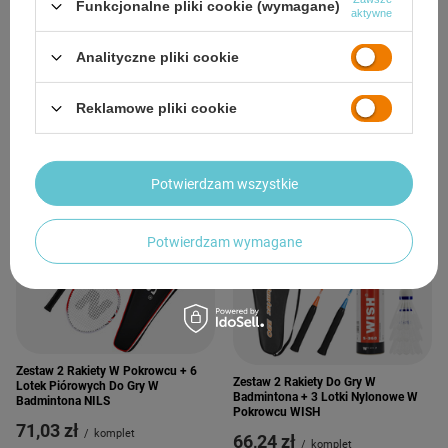
Funkcjonalne pliki cookie (wymagane)
aktywne
Zestaw 2 Rakiety W Pokrowcu + 6
Analityczne pliki cookie
Zestaw 2 Rakiety W Pokrowcu + 6
Lotek Piórowych Do Gry W
Lotek Piórowych Do Gry W
Badmintona NILS
Badmintona WISH
56,64 zł
Reklamowe pliki cookie
/
komplet
105,50 zł
/
komplet
Potwierdzam wszystkie
Potwierdzam wymagane
Zestaw 2 Rakiety W Pokrowcu + 6
Zestaw 2 Rakiety Do Gry W
Lotek Piórowych Do Gry W
Badmintona + 3 Lotki Nylonowe W
Badmintona NILS
Pokrowcu WISH
71,03 zł
/
komplet
66,24 zł
/
komplet