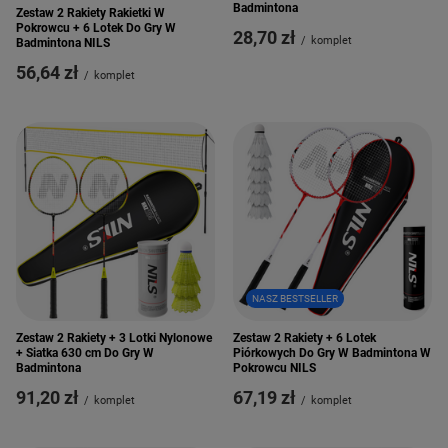
Badmintona
Zestaw 2 Rakiety Rakietki W
Pokrowcu + 6 Lotek Do Gry W
28,70 zł
/
komplet
Badmintona NILS
56,64 zł
/
komplet
NASZ BESTSELLER
Zestaw 2 Rakiety + 3 Lotki Nylonowe
Zestaw 2 Rakiety + 6 Lotek
+ Siatka 630 cm Do Gry W
Piórkowych Do Gry W Badmintona W
Badmintona
Pokrowcu NILS
91,20 zł
67,19 zł
/
komplet
/
komplet