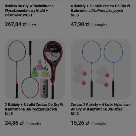
Rakieta Do Gry W Badmintona
4 Rakiety + 6 Lotek Zestaw Do Gry W
Wysokomodułowy Grafit +
Badmintona Dla Początkujących
Pokrowiec WISH
NILS
267,84 zł
47,90 zł
/
szt.
/
komplet
2 Rakiety + 3 Lotki Zestaw Do Gry W
Zestaw 2 Rakiety + 4 Lotki Nylonowe
Badmintona Dla Początkujących
Do Gry W Badmintona Dla Dzieci
NILS
NILS
24,86 zł
15,26 zł
/
komplet
/
komplet