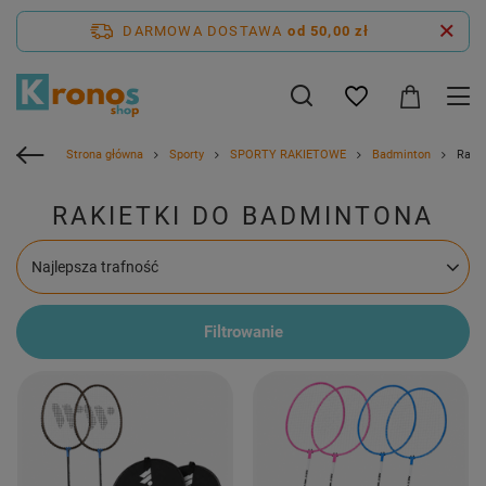
DARMOWA DOSTAWA
od 50,00 zł
Strona główna
Sporty
SPORTY RAKIETOWE
Badminton
Rakie
RAKIETKI DO BADMINTONA
Zmień sortowanie
Najlepsza trafność
Filtrowanie