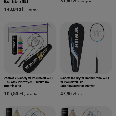
81,60 zł
/
komplet
Badmintona NILS
143,04 zł
/
komplet
Zestaw 2 Rakiety W Pokrowcu WISH
Rakieta Do Gry W Badmintona WISH
+ 6 Lotek Piórowych + Siatka Do
W Pokrowcu Dla
Badmintona
Średniozaawansowanych
105,50 zł
47,90 zł
/
komplet
/
szt.