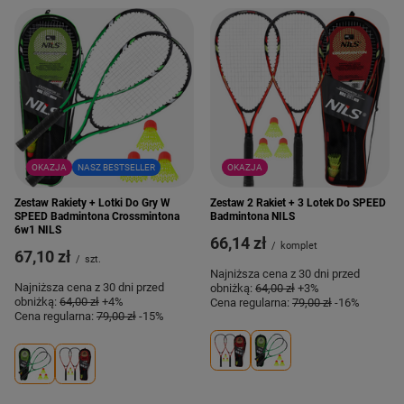
OKAZJA
NASZ BESTSELLER
OKAZJA
Zestaw Rakiety + Lotki Do Gry W
Zestaw 2 Rakiet + 3 Lotek Do SPEED
SPEED Badmintona Crossmintona
Badmintona NILS
6w1 NILS
66,14 zł
/
komplet
67,10 zł
/
szt.
Najniższa cena z 30 dni przed
Najniższa cena z 30 dni przed
obniżką:
64,00 zł
+3%
obniżką:
64,00 zł
+4%
Cena regularna:
79,00 zł
-16%
Cena regularna:
79,00 zł
-15%