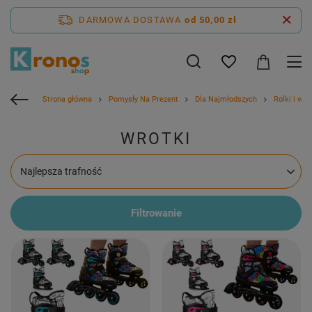
DARMOWA DOSTAWA
od 50,00 zł
Strona główna
Pomysły Na Prezent
Dla Najmłodszych
Rolki i wro
WROTKI
Zmień sortowanie
Najlepsza trafność
Filtrowanie