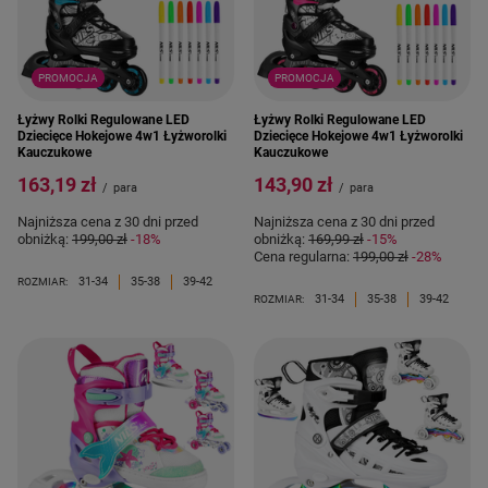
PROMOCJA
PROMOCJA
Łyżwy Rolki Regulowane LED
Łyżwy Rolki Regulowane LED
Dziecięce Hokejowe 4w1 Łyżworolki
Dziecięce Hokejowe 4w1 Łyżworolki
Kauczukowe
Kauczukowe
163,19 zł
143,90 zł
/
para
/
para
Najniższa cena z 30 dni przed
Najniższa cena z 30 dni przed
obniżką:
199,00 zł
-18%
obniżką:
169,99 zł
-15%
Cena regularna:
199,00 zł
-28%
31-34
35-38
39-42
ROZMIAR:
31-34
35-38
39-42
ROZMIAR: