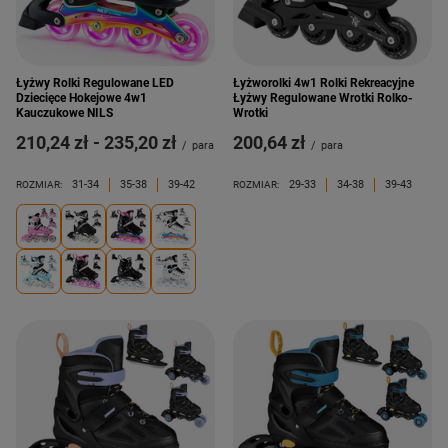
Łyżwy Rolki Regulowane LED
Łyżworolki 4w1 Rolki Rekreacyjne
Dziecięce Hokejowe 4w1
Łyżwy Regulowane Wrotki Rolko-
Kauczukowe NILS
Wrotki
od
210,24 zł
-
do
235,20 zł
200,64 zł
/
para
/
para
31-34
35-38
39-42
29-33
34-38
39-43
ROZMIAR:
ROZMIAR: