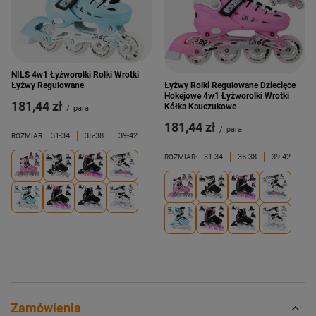
NILS 4w1 Łyżworolki Rolki Wrotki
Łyżwy Rolki Regulowane Dziecięce
Łyżwy Regulowane
Hokejowe 4w1 Łyżworolki Wrotki
181,44 zł
Kółka Kauczukowe
/
para
181,44 zł
/
para
31-34
35-38
39-42
ROZMIAR:
31-34
35-38
39-42
ROZMIAR:
Zamówienia