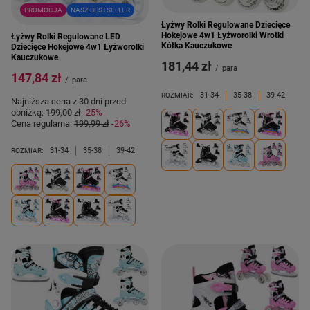
PROMOCJA
NASZ BESTSELLER
Łyżwy Rolki Regulowane Dziecięce
Hokejowe 4w1 Łyżworolki Wrotki
Łyżwy Rolki Regulowane LED
Kółka Kauczukowe
Dziecięce Hokejowe 4w1 Łyżworolki
Kauczukowe
181,44 zł
/
para
147,84 zł
/
para
31-34
35-38
39-42
ROZMIAR:
Najniższa cena z 30 dni przed
obniżką:
199,00 zł
-25%
Cena regularna:
199,99 zł
-26%
31-34
35-38
39-42
ROZMIAR: