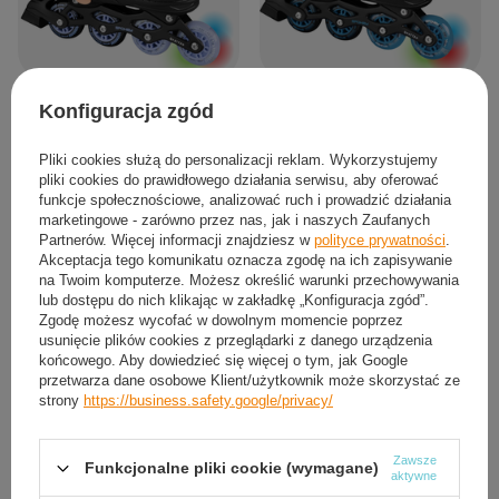
Łyżworolki 4w1 Rolki Łyżwy
Łyżworolki 4w1 Rolki Łyżwy
Konfiguracja zgód
Regulowane Wrotki Kółko LED
Regulowane Wrotki Kółko LED
Dziecięce Quattro
Dziecięce Quattro
Pliki cookies służą do personalizacji reklam. Wykorzystujemy
172,79 zł
od
172,79 zł
-
do
182,39 zł
/
para
/
para
pliki cookies do prawidłowego działania serwisu, aby oferować
funkcje społecznościowe, analizować ruch i prowadzić działania
30-33
34-37
38-41
30-33
34-37
38-41
ROZMIAR:
ROZMIAR:
marketingowe - zarówno przez nas, jak i naszych Zaufanych
Partnerów. Więcej informacji znajdziesz w
polityce prywatności
.
Akceptacja tego komunikatu oznacza zgodę na ich zapisywanie
na Twoim komputerze. Możesz określić warunki przechowywania
lub dostępu do nich klikając w zakładkę „Konfiguracja zgód”.
Zgodę możesz wycofać w dowolnym momencie poprzez
usunięcie plików cookies z przeglądarki z danego urządzenia
końcowego. Aby dowiedzieć się więcej o tym, jak Google
przetwarza dane osobowe Klient/użytkownik może skorzystać ze
strony
https://business.safety.google/privacy/
Zawsze
Funkcjonalne pliki cookie (wymagane)
aktywne