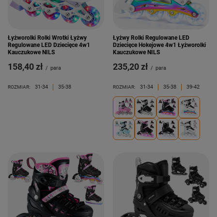
Łyżworolki Rolki Wrotki Łyżwy
Łyżwy Rolki Regulowane LED
Regulowane LED Dziecięce 4w1
Dziecięce Hokejowe 4w1 Łyżworolki
Kauczukowe NILS
Kauczukowe NILS
158,40 zł
235,20 zł
/
para
/
para
31-34
35-38
31-34
35-38
39-42
ROZMIAR:
ROZMIAR: