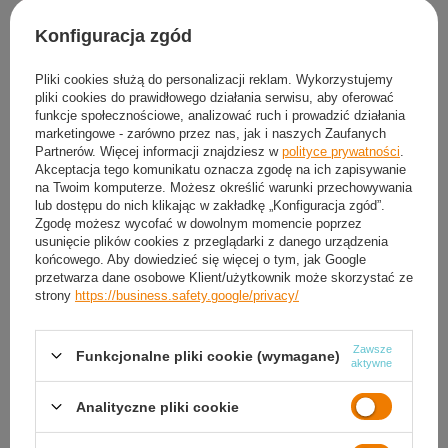
Konfiguracja zgód
Ręcznik Szybkoschnący Z Mikrofibry Plażowy Sportowy Na Basen 160x80
Pliki cookies służą do personalizacji reklam. Wykorzystujemy
cm
pliki cookies do prawidłowego działania serwisu, aby oferować
21,98 zł
funkcje społecznościowe, analizować ruch i prowadzić działania
marketingowe - zarówno przez nas, jak i naszych Zaufanych
Partnerów. Więcej informacji znajdziesz w
polityce prywatności
.
Sklep sportowy Kronos
Akceptacja tego komunikatu oznacza zgodę na ich zapisywanie
Dostępny
na Twoim komputerze. Możesz określić warunki przechowywania
lub dostępu do nich klikając w zakładkę „Konfiguracja zgód”.
Zgodę możesz wycofać w dowolnym momencie poprzez
usunięcie plików cookies z przeglądarki z danego urządzenia
końcowego. Aby dowiedzieć się więcej o tym, jak Google
przetwarza dane osobowe Klient/użytkownik może skorzystać ze
strony
https://business.safety.google/privacy/
Zamówienia
Zawsze
Funkcjonalne pliki cookie (wymagane)
Status zamówienia
aktywne
Śledzenie przesyłki
Analityczne pliki cookie
Chcę odstąpić od umowy