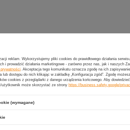
izacji reklam. Wykorzystujemy pliki cookies do prawidłowego działania serwis
ch i prowadzić działania marketingowe - zarówno przez nas, jak i naszych Z
e prywatności
. Akceptacja tego komunikatu oznacza zgodę na ich zapisywan
a lub dostępu do nich klikając w zakładkę „Konfiguracja zgód”. Zgodę może
ków cookies z przeglądarki z danego urządzenia końcowego. Aby dowiedzieć 
t/użytkownik może skorzystać ze strony
https://business.safety.google/priva
cookie (wymagane)
Przydatne informacje
kie
j się
Producenci
Pomysł na prezent