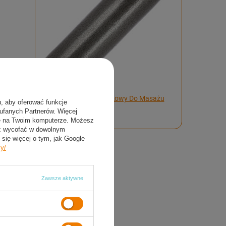
HMS Wałek Roller Piankowy Do Masażu
u, aby oferować funkcje
Ćwiczeń Fitness 45 cm
aufanych Partnerów. Więcej
52,79 zł
ie na Twoim komputerze. Możesz
sz wycofać w dowolnym
się więcej o tym, jak Google
cy/
Zawsze aktywne
Popularne
Sporty zimowe
Deskorolki