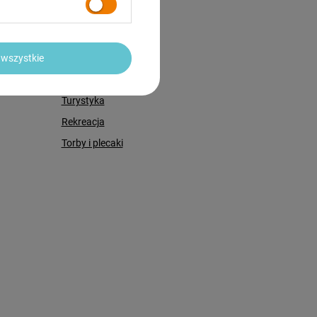
Rolki i wrotki
Hulajnogi
wszystkie
Sprzęt Fitness
Sprzęt siłowy
Turystyka
Rekreacja
Torby i plecaki