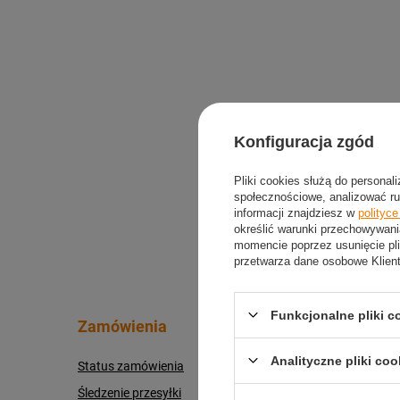
Konfiguracja zgód
Pliki cookies służą do personal
społecznościowe, analizować ru
informacji znajdziesz w
polityc
określić warunki przechowywani
momencie poprzez usunięcie pli
przetwarza dane osobowe Klien
Funkcjonalne pliki 
Zamówienia
Konto
Analityczne pliki coo
Status zamówienia
Zarejestru
Śledzenie przesyłki
Koszyk