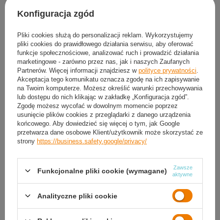
Konfiguracja zgód
NILS Czepek Pływacki Do Pływania Kąpielowy Na Basen
Pliki cookies służą do personalizacji reklam. Wykorzystujemy
17,18 zł
pliki cookies do prawidłowego działania serwisu, aby oferować
funkcje społecznościowe, analizować ruch i prowadzić działania
marketingowe - zarówno przez nas, jak i naszych Zaufanych
Sklep sportowy Kronos
Partnerów. Więcej informacji znajdziesz w
polityce prywatności
.
Dostępny
Akceptacja tego komunikatu oznacza zgodę na ich zapisywanie
na Twoim komputerze. Możesz określić warunki przechowywania
lub dostępu do nich klikając w zakładkę „Konfiguracja zgód”.
Zgodę możesz wycofać w dowolnym momencie poprzez
usunięcie plików cookies z przeglądarki z danego urządzenia
końcowego. Aby dowiedzieć się więcej o tym, jak Google
przetwarza dane osobowe Klient/użytkownik może skorzystać ze
strony
https://business.safety.google/privacy/
Zamówienia
Status zamówienia
Zawsze
Funkcjonalne pliki cookie (wymagane)
aktywne
Śledzenie przesyłki
Analityczne pliki cookie
Chcę odstąpić od umowy
Chcę wymienić produkt