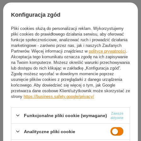
Produkt dostępny
Wysyłka
jutro
Konfiguracja zgód
Darmowa i szybka dostawa
od
50,00 zł
30
dni na łatwy zwrot
Pliki cookies służą do personalizacji reklam. Wykorzystujemy
pliki cookies do prawidłowego działania serwisu, aby oferować
Sprawdź, w którym sklepie obejrzysz i kupisz od ręki
funkcje społecznościowe, analizować ruch i prowadzić działania
Bezpieczne zakupy
marketingowe - zarówno przez nas, jak i naszych Zaufanych
Partnerów. Więcej informacji znajdziesz w
polityce prywatności
.
Akceptacja tego komunikatu oznacza zgodę na ich zapisywanie
na Twoim komputerze. Możesz określić warunki przechowywania
Darmowa dostawa do paczkomatu lub punktu
lub dostępu do nich klikając w zakładkę „Konfiguracja zgód”.
odbioru
Zgodę możesz wycofać w dowolnym momencie poprzez
usunięcie plików cookies z przeglądarki z danego urządzenia
Smile - dostawy ze sklepów internetowych przy zamówieniu od
50,00 zł
są za
końcowego. Aby dowiedzieć się więcej o tym, jak Google
darmo
Więcej informacji.
przetwarza dane osobowe Klient/użytkownik może skorzystać ze
strony
https://business.safety.google/privacy/
OPIS
Zawsze
Funkcjonalne pliki cookie (wymagane)
aktywne
SZCZEGÓŁOWE DANE
Analityczne pliki cookie
GWARANCJA