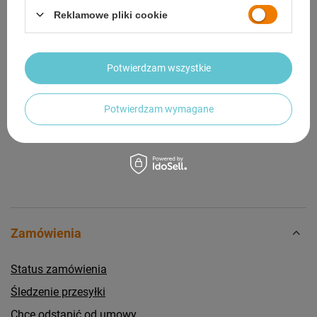
Reklamowe pliki cookie
OPINIE
(0)
Potwierdzam wszystkie
Potrzebujesz pomocy? Masz pytania?
Zadaj pytanie a my odpowiemy niezwłocznie,
Zadaj pytanie
najciekawsze pytania i odpowiedzi publikując
Potwierdzam wymagane
dla innych.
Zamówienia
Status zamówienia
Śledzenie przesyłki
Chcę odstąpić od umowy