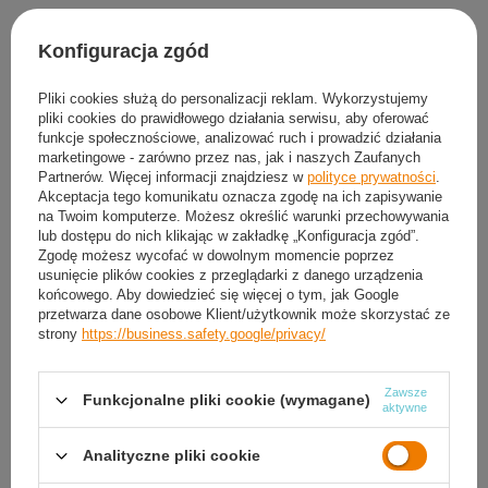
Produkt dostępny
Wysyłka
w poniedziałek
(3 szt. w magazynie)
Konfiguracja zgód
Darmowa i szybka dostawa
od
50,00 zł
30
dni na łatwy zwrot
Pliki cookies służą do personalizacji reklam. Wykorzystujemy
pliki cookies do prawidłowego działania serwisu, aby oferować
Sprawdź, w którym sklepie obejrzysz i kupisz od ręki
funkcje społecznościowe, analizować ruch i prowadzić działania
Bezpieczne zakupy
marketingowe - zarówno przez nas, jak i naszych Zaufanych
Partnerów. Więcej informacji znajdziesz w
polityce prywatności
.
Akceptacja tego komunikatu oznacza zgodę na ich zapisywanie
na Twoim komputerze. Możesz określić warunki przechowywania
Darmowa dostawa do paczkomatu lub punktu
lub dostępu do nich klikając w zakładkę „Konfiguracja zgód”.
odbioru
Zgodę możesz wycofać w dowolnym momencie poprzez
usunięcie plików cookies z przeglądarki z danego urządzenia
Smile - dostawy ze sklepów internetowych przy zamówieniu od
50,00 zł
są za
końcowego. Aby dowiedzieć się więcej o tym, jak Google
darmo
Więcej informacji.
przetwarza dane osobowe Klient/użytkownik może skorzystać ze
strony
https://business.safety.google/privacy/
OPIS
Zawsze
Funkcjonalne pliki cookie (wymagane)
aktywne
SZCZEGÓŁOWE DANE
Analityczne pliki cookie
GWARANCJA