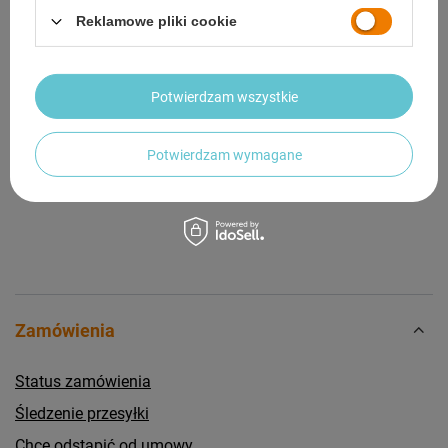
Reklamowe pliki cookie
OPINIE
(0)
Potwierdzam wszystkie
Potrzebujesz pomocy? Masz pytania?
Zadaj pytanie a my odpowiemy niezwłocznie,
Zadaj pytanie
najciekawsze pytania i odpowiedzi publikując
Potwierdzam wymagane
dla innych.
Zamówienia
Status zamówienia
Śledzenie przesyłki
Chcę odstąpić od umowy