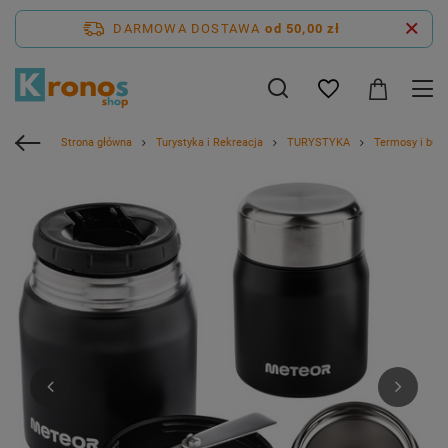
DARMOWA DOSTAWA
od 50,00 zł
Strona główna
Turystyka i Rekreacja
TURYSTYKA
Termosy i bute