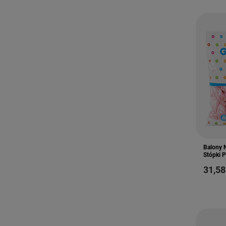
Balony 
Stópki 
31,58