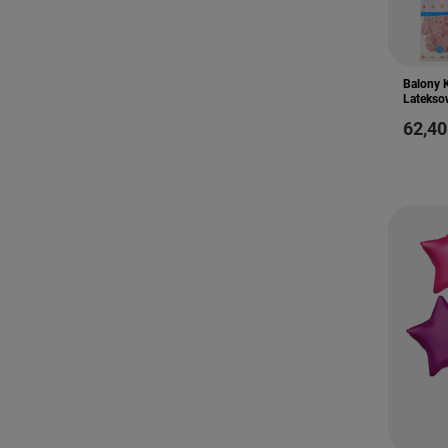
Balony 
Latekso
62,40