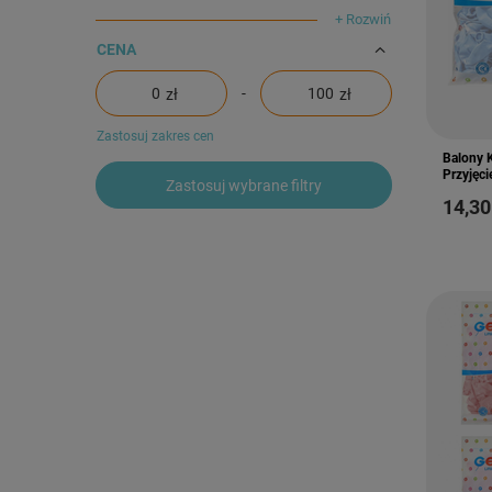
+ Rozwiń
CENA
-
zł
zł
Zastosuj zakres cen
Balony K
Przyjęc
Zastosuj wybrane filtry
14,30