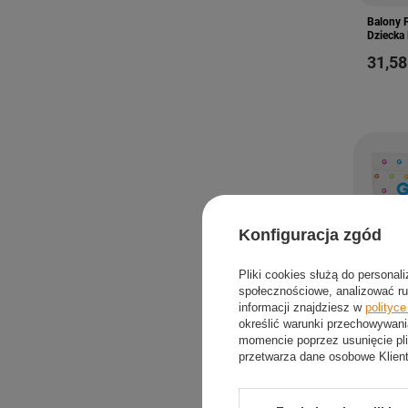
Balony 
Dziecka 
31,58
Konfiguracja zgód
Pliki cookies służą do personal
społecznościowe, analizować ru
informacji znajdziesz w
polityc
określić warunki przechowywani
momencie poprzez usunięcie pli
przetwarza dane osobowe Klien
Balony 
Na Przyj