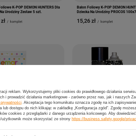
Foliowe K-POP DEMON HUNTERS Dla
Balon Foliowy K-POP DEMON HUNT
Na Urodziny Zestaw 5 szt.
Dziecka Na Urodziny PROCOS 100x
 zł
15,26 zł
/
komplet
/
komplet
izacji reklam. Wykorzystujemy pliki cookies do prawidłowego działania serwis
ch i prowadzić działania marketingowe - zarówno przez nas, jak i naszych Z
e prywatności
. Akceptacja tego komunikatu oznacza zgodę na ich zapisywan
a lub dostępu do nich klikając w zakładkę „Konfiguracja zgód”. Zgodę może
ków cookies z przeglądarki z danego urządzenia końcowego. Aby dowiedzieć 
t/użytkownik może skorzystać ze strony
https://business.safety.google/priva
Klasyczne Pudrowy Róż Pastelowe 5"
Nabłyszczasz Do Balonów Latekso
ęcie Urodziny 100 szt.
Kalisan Dekoratorski Spray 570 ml