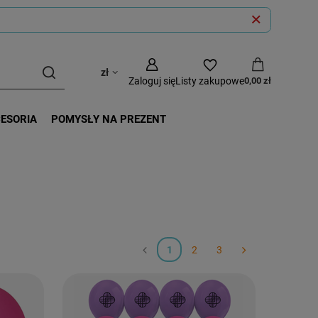
zł
Zaloguj się
Listy zakupowe
0,00 zł
CESORIA
POMYSŁY NA PREZENT
1
2
3