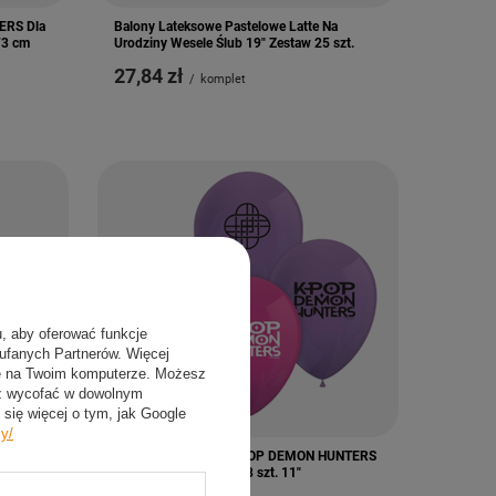
ERS Dla
Balony Lateksowe Pastelowe Latte Na
73 cm
Urodziny Wesele Ślub 19" Zestaw 25 szt.
27,84 zł
/
komplet
u, aby oferować funkcje
aufanych Partnerów. Więcej
ie na Twoim komputerze. Możesz
sz wycofać w dowolnym
się więcej o tym, jak Google
cy/
wych
Balony Lateksowe K-POP DEMON HUNTERS
Na Urodziny Przyjęcie 8 szt. 11"