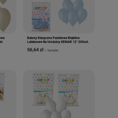
owe
Balony Klasyczne Pastelowe Błękitne
zt.
Lateksowe Na Urodziny GEMAR 12" 200szt.
56,64 zł
/
komplet