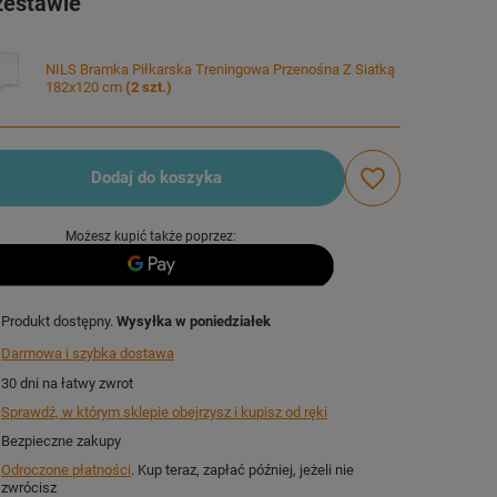
zestawie
NILS Bramka Piłkarska Treningowa Przenośna Z Siatką
182x120 cm
(
2
szt.)
Dodaj do koszyka
Możesz kupić także poprzez:
Produkt dostępny
Wysyłka
w poniedziałek
Darmowa i szybka dostawa
30
dni na łatwy zwrot
Sprawdź, w którym sklepie obejrzysz i kupisz od ręki
Bezpieczne zakupy
Odroczone płatności
. Kup teraz, zapłać później, jeżeli nie
zwrócisz