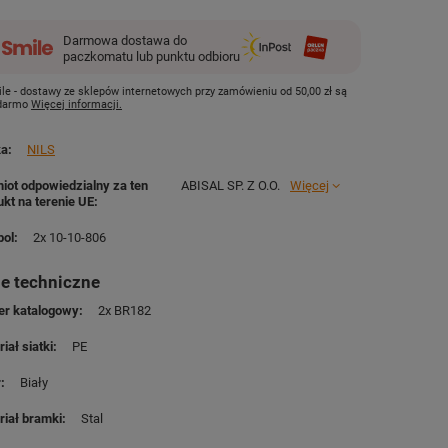
Darmowa dostawa do
paczkomatu lub punktu odbioru
le - dostawy ze sklepów internetowych przy zamówieniu od
50,00 zł
są
 darmo
Więcej informacji.
ka
NILS
iot odpowiedzialny za ten
ABISAL SP. Z O.O.
Więcej
ukt na terenie UE
ol
2x 10-10-806
e techniczne
r katalogowy
2x BR182
iał siatki
PE
r
Biały
riał bramki
Stal