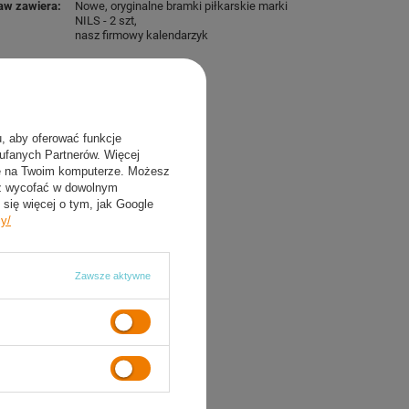
aw zawiera
Nowe, oryginalne bramki piłkarskie marki
NILS - 2 szt
nasz firmowy kalendarzyk
iary bramki
okość bramki
182 cm
kość bramki
121 cm
u, aby oferować funkcje
aufanych Partnerów. Więcej
okość bramki
63 cm
ie na Twoim komputerze. Możesz
sz wycofać w dowolnym
się więcej o tym, jak Google
cy/
Zawsze aktywne