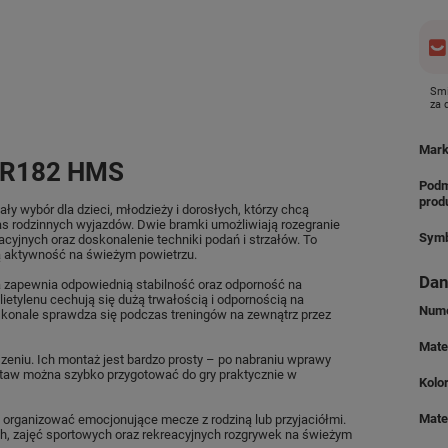
Smi
za
Mar
 BR182 HMS
Podm
prod
 wybór dla dzieci, młodzieży i dorosłych, którzy chcą
as rodzinnych wyjazdów. Dwie bramki umożliwiają rozegranie
Symb
yjnych oraz doskonalenie techniki podań i strzałów. To
ią aktywność na świeżym powietrzu.
Dan
ra zapewnia odpowiednią stabilność oraz odporność na
ietylenu cechują się dużą trwałością i odpornością na
Nume
konale sprawdza się podczas treningów na zewnątrz przez
Mater
zeniu. Ich montaż jest bardzo prosty – po nabraniu wprawy
estaw można szybko przygotować do gry praktycznie w
Kolo
Mate
i organizować emocjonujące mecze z rodziną lub przyjaciółmi.
h, zajęć sportowych oraz rekreacyjnych rozgrywek na świeżym