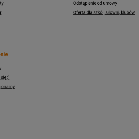
ty
Odstąpienie od umowy
r
Oferta dla szkół, siłowni, klubów
sie
y
ię :)
cjonarny