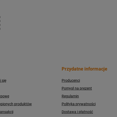
1
0
0
0
0
Przydatne informacje
j się
Producenci
Pomysł na prezent
upowe
Regulamin
upionych produktów
Polityka prywatności
ransakcji
Dostawa i płatność