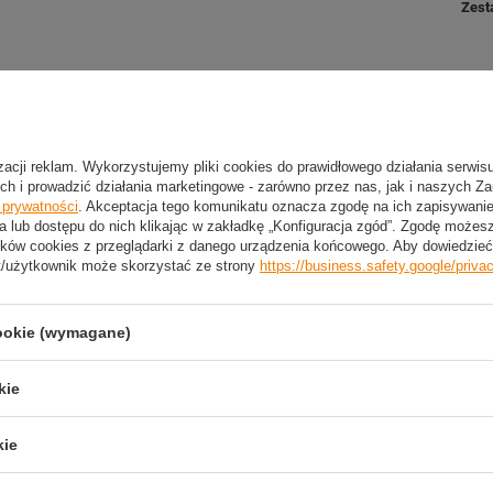
Zest
er rekreacyjnych oraz organizacji meczów.
Wym
ść i trwałość podczas użytkowania.
ą eksploatację oraz zmienne warunki atmosferyczne.
Szer
e około 2 minut.
 na boisko, do parku, na działkę oraz podczas wyjazdów.
Wyso
izacji reklam. Wykorzystujemy pliki cookies do prawidłowego działania serwis
ch i prowadzić działania marketingowe - zarówno przez nas, jak i naszych Z
Głęb
e prywatności
. Akceptacja tego komunikatu oznacza zgodę na ich zapisywan
a lub dostępu do nich klikając w zakładkę „Konfiguracja zgód”. Zgodę może
mi siatkami.
ków cookies z przeglądarki z danego urządzenia końcowego. Aby dowiedzieć 
t/użytkownik może skorzystać ze strony
https://business.safety.google/priva
na warunki atmosferyczne, dzięki czemu zestaw świetnie
cookie (wymagane)
bki i intuicyjny. Po nabraniu wprawy rozłożenie jednej bramki
kie
ch podczas treningów piłkarskich, rekreacyjnych meczów oraz
kie