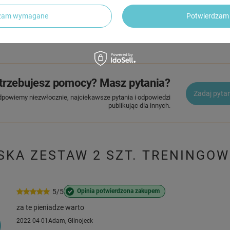
dzam wymagane
Potwierdzam 
2 LETNIA GWARANCJA PRODUCENTA
2 Letnia Gwarancja Producenta
trzebujesz pomocy? Masz pytania?
Zadaj pyta
dpowiemy niezwłocznie, najciekawsze pytania i odpowiedzi
publikując dla innych.
RSKA ZESTAW 2 SZT. TRENINGO
5/5
Opinia potwierdzona zakupem
za te pieniadze warto
2022-04-01
Adam, Glinojeck