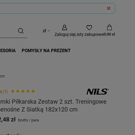
zł
Zaloguj się
Listy zakupowe
0,00 zł
CESORIA
POMYSŁY NA PREZENT
 cm
e (1)
mki Piłkarska Zestaw 2 szt. Treningowe
zenośne Z Siatką 182x120 cm
,48 zł
brutto
/
para