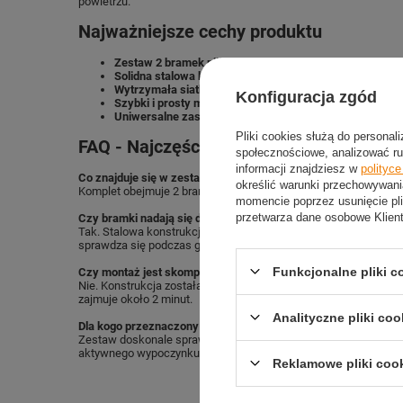
powietrzu.
Najważniejsze cechy produktu
Zestaw 2 bramek piłkarskich
– idealny do treningów, gi
Solidna stalowa konstrukcja
– zapewnia wysoką stabilno
Wytrzymała siatka z polietylenu
– odporna na intensywn
Konfiguracja zgód
Szybki i prosty montaż
– rozłożenie jednej bramki zajmuj
Uniwersalne zastosowanie
– doskonały wybór do ogrodu,
Pliki cookies służą do personal
FAQ - Najczęściej zadawane pytania
społecznościowe, analizować ru
informacji znajdziesz w
polityc
Co znajduje się w zestawie?
określić warunki przechowywani
Komplet obejmuje 2 bramki piłkarskie BR182 HMS z wytrzymały
momencie poprzez usunięcie pli
przetwarza dane osobowe Klien
Czy bramki nadają się do użytku na zewnątrz?
Tak. Stalowa konstrukcja oraz siatka z polietylenu są odporne 
sprawdza się podczas gry na świeżym powietrzu.
Funkcjonalne pliki 
Czy montaż jest skomplikowany?
Nie. Konstrukcja została zaprojektowana tak, aby montaż był szy
zajmuje około 2 minut.
Analityczne pliki coo
Dla kogo przeznaczony jest ten zestaw?
Zestaw doskonale sprawdzi się dla dzieci, młodzieży i dorosły
aktywnego wypoczynku na świeżym powietrzu.
Reklamowe pliki coo