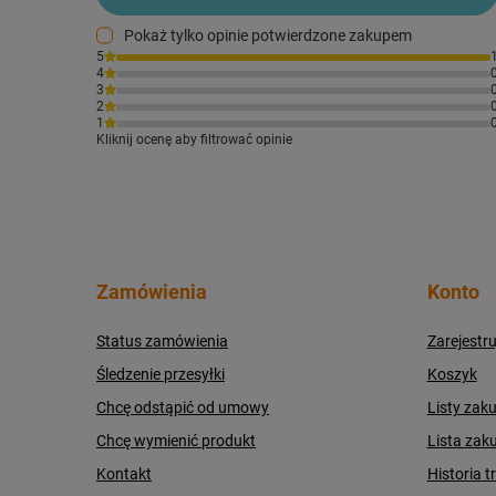
Pokaż tylko opinie potwierdzone zakupem
5
4
3
2
1
Kliknij ocenę aby filtrować opinie
Zamówienia
Konto
Status zamówienia
Zarejestru
Śledzenie przesyłki
Koszyk
Chcę odstąpić od umowy
Listy zak
Chcę wymienić produkt
Lista zak
Kontakt
Historia t