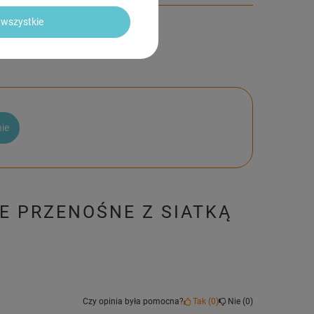
wszystkie
nie
WE PRZENOŚNE Z SIATKĄ
Czy opinia była pomocna?
Tak
0
Nie
0