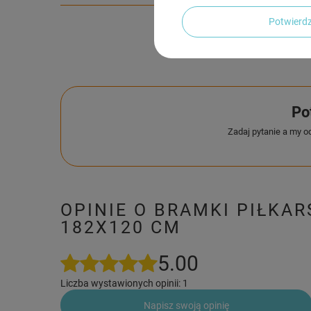
Potwier
Po
Zadaj pytanie a my o
OPINIE O BRAMKI PIŁKA
182X120 CM
5.00
Liczba wystawionych opinii: 1
Napisz swoją opinię