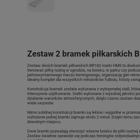
Zestaw 2 bramek piłkarskich
Zestaw dwóch bramek piłkarskich BR182 marki HMS to doskonały
trenować piłkę nożną w ogrodzie, na boisku, w parku czy podcz
pełnowymiarowego meczu treningowego, organizację gier rekreac
idealny komplet dla wszystkich miłośników futbolu, którzy cen
Konstrukcja bramek została wykonana z wytrzymałej stali, któ
intensywne użytkowanie. Siatki wykonane z wysokiej jakości pol
działanie warunków atmosferycznych, dzięki czemu zestaw dos
wiele sezonów.
Mimo solidnej konstrukcji bramki są lekkie i wygodne w przenos
rozłożenie jednej bramki zajmuje około 2 minut. Dzięki temu z
dowolnym miejscu.
Dwie bramki pozwalają stworzyć własne boisko do piłki nożnej 
Zestaw świetnie sprawdzi się podczas treningów indywidualnyc