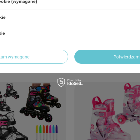
cookie (wymagane)
kie
ki Rolki Dla Dzieci Regulowane
Łyżworolki Rolki Dla Dzieci Regulo
kie
yjne Granatowe ABEC-7 NILS
Rekreacyjne Różowe ABEC-7 NILS
4 zł
123,84 zł
/
para
/
para
dzam wymagane
Potwierdzam 