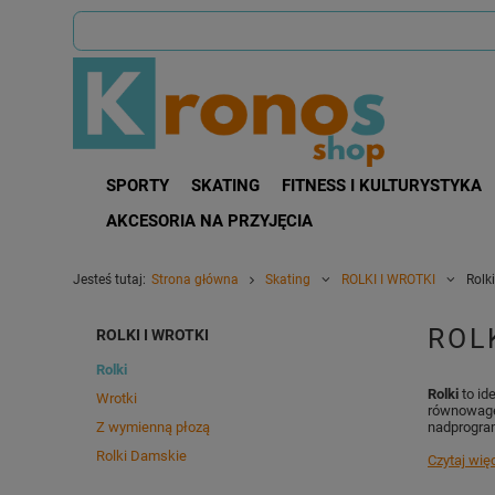
SPORTY
SKATING
FITNESS I KULTURYSTYKA
AKCESORIA NA PRZYJĘCIA
Jesteś tutaj:
Strona główna
Skating
ROLKI I WROTKI
Rolki
ROL
ROLKI I WROTKI
Rolki
Rolki
to id
Wrotki
równowagę,
Z wymienną płozą
nadprogram
Rolki Damskie
Czytaj wię