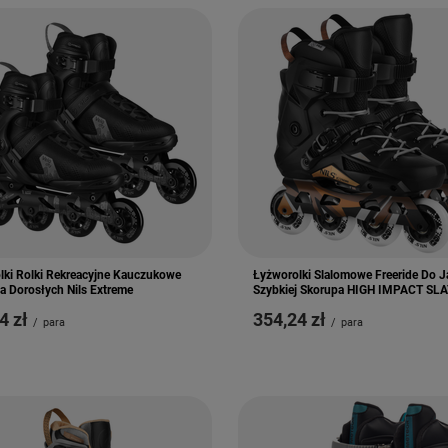
lki Rolki Rekreacyjne Kauczukowe
Łyżworolki Slalomowe Freeride Do 
a Dorosłych Nils Extreme
Szybkiej Skorupa HIGH IMPACT SL
4 zł
354,24 zł
/
para
/
para