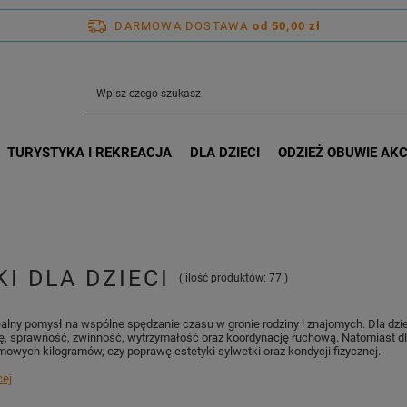
DARMOWA DOSTAWA
od 50,00 zł
TURYSTYKA I REKREACJA
DLA DZIECI
ODZIEŻ OBUWIE AK
KI DLA DZIECI
( ilość produktów:
77
)
ealny pomysł na wspólne spędzanie czasu w gronie rodziny i znajomych. Dla dzie
 sprawność, zwinność, wytrzymałość oraz koordynację ruchową. Natomiast dla 
owych kilogramów, czy poprawę estetyki sylwetki oraz kondycji fizycznej.
cej