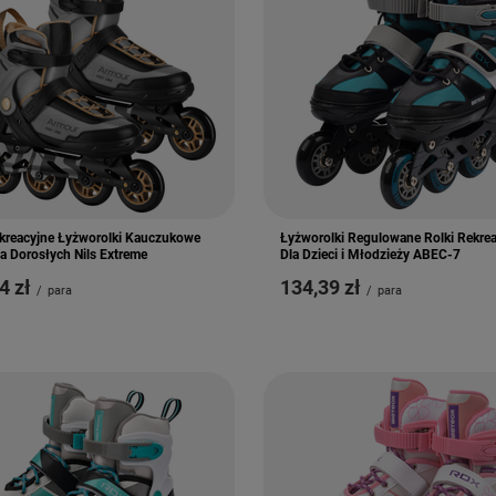
ekreacyjne Łyżworolki Kauczukowe
Łyżworolki Regulowane Rolki Rekre
a Dorosłych Nils Extreme
Dla Dzieci i Młodzieży ABEC-7
4 zł
134,39 zł
/
para
/
para