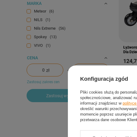
MARKA
Meteor
6
NILS
1
Nils Extreme
56
Spokey
13
VIVO
1
Łyżworo
Dla Dzie
CENA
124,7
-
zł
zł
Konfiguracja zgód
Zastosuj zakres cen
Pliki cookies służą do personal
Zastosuj wybrane filtry
społecznościowe, analizować ru
informacji znajdziesz w
polityc
określić warunki przechowywani
momencie poprzez usunięcie pli
przetwarza dane osobowe Klien