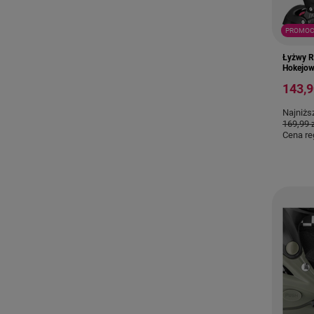
PROMOC
Łyżwy R
Hokejow
143,9
Najniżs
169,99 
Cena re