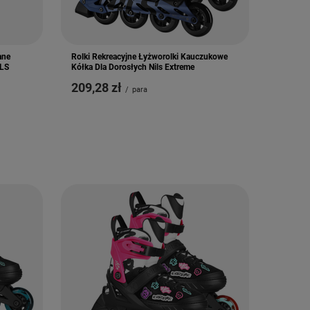
ane
Rolki Rekreacyjne Łyżworolki Kauczukowe
ILS
Kółka Dla Dorosłych Nils Extreme
209,28 zł
/
para