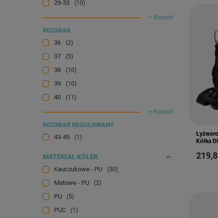
29-33
10
+ Rozwiń
ROZMIAR
36
2
37
5
38
10
39
10
40
11
+ Rozwiń
ROZMIAR REGULOWANY
Łyżworo
43-45
1
Kółka Dl
219,8
MATERIAŁ KÓŁEK
Kauczukowe - PU
50
Matowe - PU
2
PU
5
PUC
1