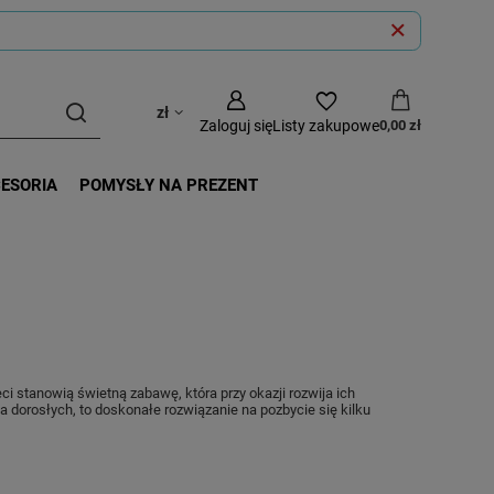
zł
Zaloguj się
Listy zakupowe
0,00 zł
CESORIA
POMYSŁY NA PREZENT
ci stanowią świetną zabawę, która przy okazji rozwija ich
dorosłych, to doskonałe rozwiązanie na pozbycie się kilku