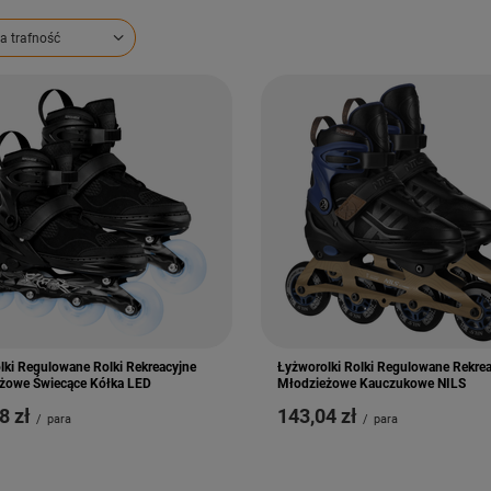
ortowanie
a trafność
lki Regulowane Rolki Rekreacyjne
Łyżworolki Rolki Regulowane Rekre
żowe Świecące Kółka LED
Młodzieżowe Kauczukowe NILS
8 zł
143,04 zł
/
para
/
para