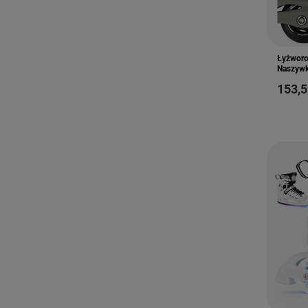
Łyżworo
Naszywk
153,5