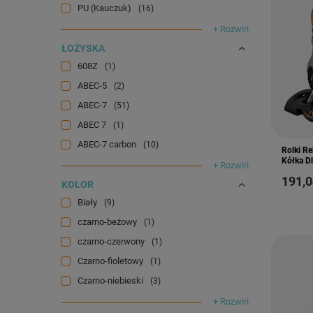
PU (Kauczuk)
16
+ Rozwiń
ŁOŻYSKA
608Z
1
ABEC-5
2
ABEC-7
51
ABEC 7
1
ABEC-7 carbon
10
Rolki R
Kółka Dl
+ Rozwiń
191,0
KOLOR
Biały
9
czarno-beżowy
1
czarno-czerwony
1
Czarno-fioletowy
1
Czarno-niebieski
3
+ Rozwiń