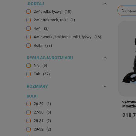
.RODZAJ
Zmień s
Najlepsz
2w1: rolki, łyżwy
10
2w1: traktorek, rolki
1
4w1
3
4w1: wrotki, traktorek, rolki, łyżwy
16
Rolki
33
REGULACJA ROZMIARU
Nie
9
Tak
67
ROZMIARY
ROLKI
Łyżworo
26-29
1
Młodzie
27-30
6
218,7
28-31
2
29-32
2