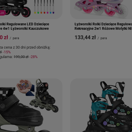
JA
olki Regulowane LED Dziecięce
Łyżworolki Rolki Dziecięce Regulow
e 4w1 Łyżworolki Kauczukowe
Rekreacyjne 2w1 Różowe Motylki N
0 zł
133,44 zł
/
para
/
para
za cena z 30 dni przed obniżką:
zł
-15%
gularna:
199,00 zł
-28%