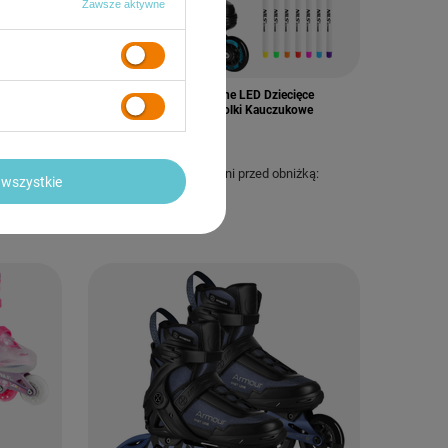
Zawsze aktywne
PROMOCJA
wane
Łyżwy Rolki Regulowane LED Dziecięce
Hokejowe 4w1 Łyżworolki Kauczukowe
163,19 zł
/
para
Najniższa cena z 30 dni przed obniżką:
wszystkie
199,00 zł
-18%