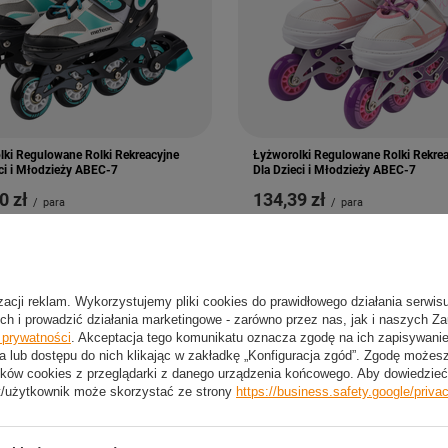
lki Regulowane Rolki Rekreacyjne
Łyżworolki Regulowane Rolki Rekre
ci i Młodzieży ABEC-7
Dla Dzieci i Młodzieży ABEC-7
0 zł
134,39 zł
/
para
/
para
izacji reklam. Wykorzystujemy pliki cookies do prawidłowego działania serwis
ch i prowadzić działania marketingowe - zarówno przez nas, jak i naszych Z
e prywatności
. Akceptacja tego komunikatu oznacza zgodę na ich zapisywan
a lub dostępu do nich klikając w zakładkę „Konfiguracja zgód”. Zgodę może
ków cookies z przeglądarki z danego urządzenia końcowego. Aby dowiedzieć 
t/użytkownik może skorzystać ze strony
https://business.safety.google/priva