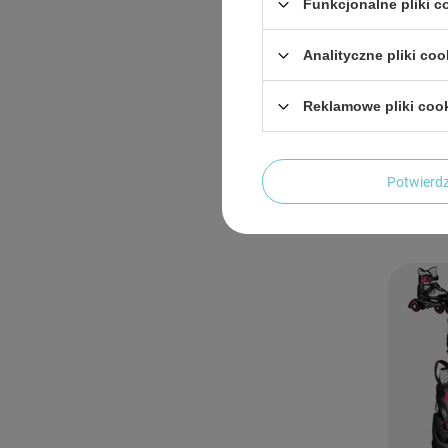
Funkcjonalne pliki 
Analityczne pliki coo
Łyżworol
Reklamowe pliki coo
Rekreac
123,8
Potwier