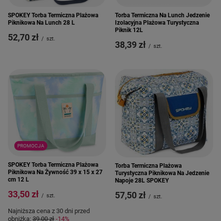
SPOKEY Torba Termiczna Plażowa
Torba Termiczna Na Lunch Jedzenie
Piknikowa Na Lunch 28 L
Izolacyjna Plażowa Turystyczna
Piknik 12L
52,70 zł
/
szt.
38,39 zł
/
szt.
PROMOCJA
SPOKEY Torba Termiczna Plażowa
Torba Termiczna Plażowa
Piknikowa Na Żywność 39 x 15 x 27
Turystyczna Piknikowa Na Jedzenie
cm 12 L
Napoje 28L SPOKEY
33,50 zł
57,50 zł
/
szt.
/
szt.
Najniższa cena z 30 dni przed
obniżką:
39,00 zł
-14%