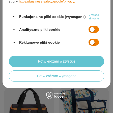
strony
https://business.safety.google/privacy/
Zawsze
Funkcjonalne pliki cookie (wymagane)
aktywne
Analityczne pliki cookie
CHWILOWO NIEDOSTĘPNY
Reklamowe pliki cookie
Torba Termiczna Plażowa Piknikowa
Torba Termiczna Plażowa Piknikowa
Na Lunch Z Termoizolacją 10 L NILS
Na Lunch Z Termoizolacją Plecak 25
L NILS
39,90 zł
Potwierdzam wszystkie
/
szt.
60,38 zł
/
szt.
Potwierdzam wymagane