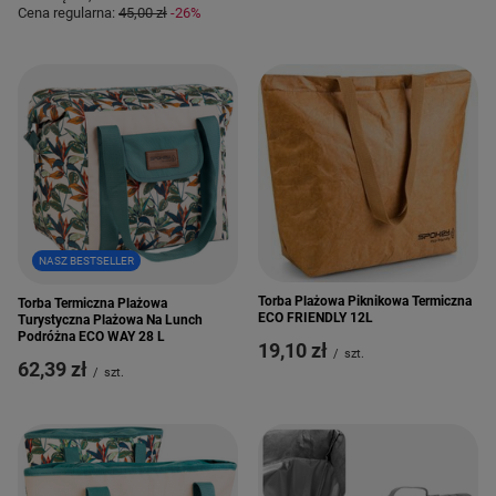
Cena regularna:
45,00 zł
-26%
NASZ BESTSELLER
Torba Plażowa Piknikowa Termiczna
Torba Termiczna Plażowa
ECO FRIENDLY 12L
Turystyczna Plażowa Na Lunch
Podróżna ECO WAY 28 L
19,10 zł
/
szt.
62,39 zł
/
szt.