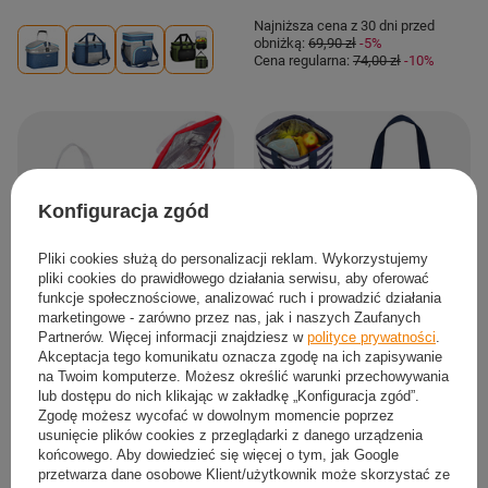
Najniższa cena z 30 dni przed
obniżką:
69,90 zł
-5%
Cena regularna:
74,00 zł
-10%
Konfiguracja zgód
Pliki cookies służą do personalizacji reklam. Wykorzystujemy
pliki cookies do prawidłowego działania serwisu, aby oferować
funkcje społecznościowe, analizować ruch i prowadzić działania
marketingowe - zarówno przez nas, jak i naszych Zaufanych
Partnerów. Więcej informacji znajdziesz w
polityce prywatności
.
NILS Torba Termiczna Plażowa
NILS Torba Termiczna Plażowa
Akceptacja tego komunikatu oznacza zgodę na ich zapisywanie
Piknikowa Na Lunch Z Termoizolacją
Piknikowa Na Lunch Z Termoizolacją
na Twoim komputerze. Możesz określić warunki przechowywania
Na Ramię 32 L
Na Ramię 32 L
lub dostępu do nich klikając w zakładkę „Konfiguracja zgód”.
33,50 zł
33,50 zł
Zgodę możesz wycofać w dowolnym momencie poprzez
/
szt.
/
szt.
usunięcie plików cookies z przeglądarki z danego urządzenia
końcowego. Aby dowiedzieć się więcej o tym, jak Google
przetwarza dane osobowe Klient/użytkownik może skorzystać ze