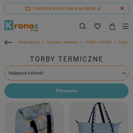
DARMOWA DOSTAWA
od 50,00 zł
Strona główna
Turystyka i Rekreacja
TORBY I PLECAKI
Torby i p
TORBY TERMICZNE
Zmień sortowanie
Najlepsza trafność
Filtrowanie