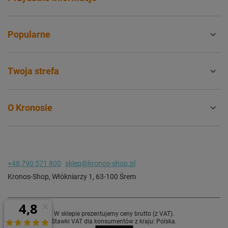
Popularne
Twoja strefa
O Kronosie
+48 790 571 800
sklep@kronos-shop.pl
Kronos-Shop
,
Włókniarzy 1
,
63-100
Śrem
W sklepie prezentujemy ceny brutto (z VAT).
Stawki VAT dla konsumentów z kraju:
Polska
.