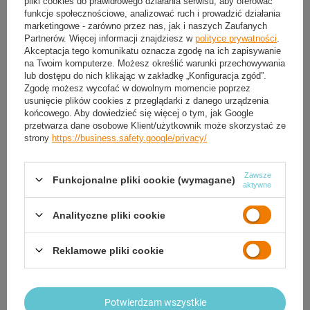
pliki cookies do prawidłowego działania serwisu, aby oferować
Piłkarzyki CHAMPIONSHIP 122x61
cm
funkcje społecznościowe, analizować ruch i prowadzić działania
Wielofunkcyjny Stół 4w1 Piłkarzyki
Ping Pong Cymbergaj Bilard Dla
marketingowe - zarówno przez nas, jak i naszych Zaufanych
479,04 zł
Dzieci
/
szt.
Partnerów. Więcej informacji znajdziesz w
polityce prywatności
.
Akceptacja tego komunikatu oznacza zgodę na ich zapisywanie
554,88 zł
Najniższa cena z 30 dni przed
/
szt.
na Twoim komputerze. Możesz określić warunki przechowywania
obniżką:
499,00 zł
-4%
lub dostępu do nich klikając w zakładkę „Konfiguracja zgód”.
Cena regularna:
599,99 zł
-20%
Zgodę możesz wycofać w dowolnym momencie poprzez
usunięcie plików cookies z przeglądarki z danego urządzenia
końcowego. Aby dowiedzieć się więcej o tym, jak Google
przetwarza dane osobowe Klient/użytkownik może skorzystać ze
strony
https://business.safety.google/privacy/
Zawsze
Funkcjonalne pliki cookie (wymagane)
aktywne
Analityczne pliki cookie
Reklamowe pliki cookie
Stół Duży Obracany Drewniany 3w1
Piłkarzyki Bilard Cymbergraj Gry
Stołowe
939,84 zł
Potwierdzam wszystkie
/
szt.