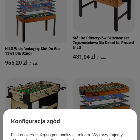
Stół Do Piłkarzyków Składany Gra
Zręcznościowa Dla Dzieci Na Prezent
NILS
NILS Wielofunkcyjny Stół Do Gier
13w1 Dla Dzieci
431,04 zł
/
szt.
955,20 zł
/
szt.
Konfiguracja zgód
PROMOCJA
Pliki cookies służą do personalizacji reklam. Wykorzystujemy
SPOKEY Duży Stół Do Gry W