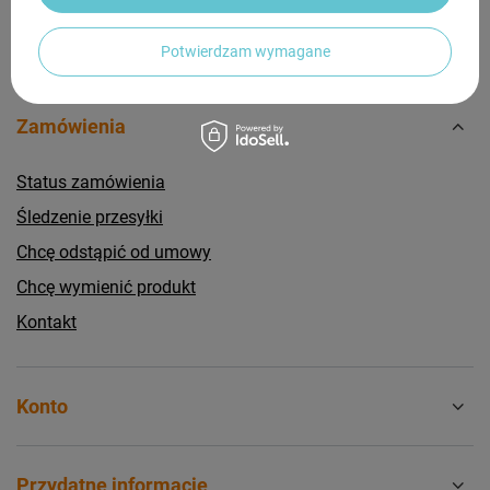
Potwierdzam wymagane
Zamówienia
Status zamówienia
Śledzenie przesyłki
Chcę odstąpić od umowy
Chcę wymienić produkt
Kontakt
Konto
Przydatne informacje