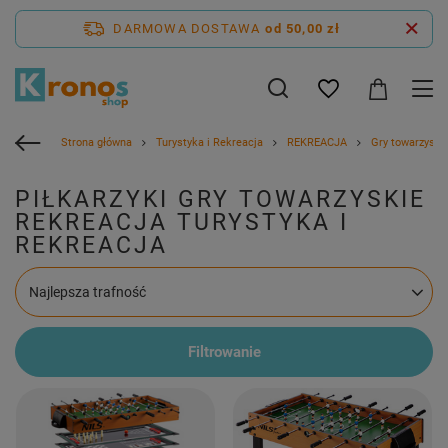
DARMOWA DOSTAWA
od 50,00 zł
Strona główna
Turystyka i Rekreacja
REKREACJA
Gry towarzyski
PIŁKARZYKI GRY TOWARZYSKIE
REKREACJA TURYSTYKA I
REKREACJA
Zmień sortowanie
Najlepsza trafność
Filtrowanie