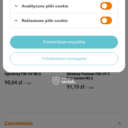
Analityczne pliki cookie
Reklamowe pliki cookie
Potwierdzam wszystkie
Potwierdzam wymagane
2w1 Parasol Parawan Plażowy
Parasol Plażowy Ogrodowy Duży
Ogrodowy Filtr UV NILS
Składany Parawan Filtr UV Z
Pokrowcem NILS
95,04 zł
/
szt.
91,10 zł
/
szt.
Zamówienia