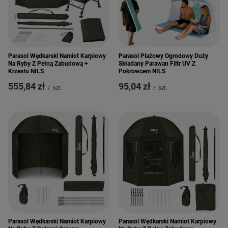
Parasol Wędkarski Namiot Karpiowy
Parasol Plażowy Ogrodowy Duży
Na Ryby Z Pełną Zabudową +
Składany Parawan Filtr UV Z
Krzesło NILS
Pokrowcem NILS
555,84 zł
95,04 zł
/
szt.
/
szt.
Parasol Wędkarski Namiot Karpiowy
Parasol Wędkarski Namiot Karpiowy