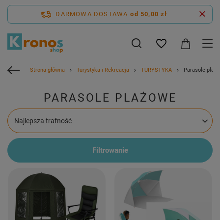
DARMOWA DOSTAWA
od 50,00 zł
Strona główna
Turystyka i Rekreacja
TURYSTYKA
Parasole plaż
PARASOLE PLAŻOWE
Zmień sortowanie
Najlepsza trafność
Filtrowanie