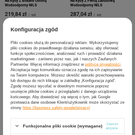
Na Ryby Z Bokami Osłoną
Na Ryby Z Pełną Zabudową
Wodoodporny NILS
Wodoodporny NILS
219,84 zł
287,04 zł
/
szt.
/
szt.
Konfiguracja zgód
Pliki cookies służą do personalizacji reklam. Wykorzystujemy
pliki cookies do prawidłowego działania serwisu, aby oferować
funkcje społecznościowe, analizować ruch i prowadzić działania
marketingowe - zarówno przez nas, jak i naszych Zaufanych
Partnerów. Więcej informacji znajdziesz w
polityce prywatności
.
Akceptacja tego komunikatu oznacza zgodę na ich zapisywanie
na Twoim komputerze. Możesz określić warunki przechowywania
lub dostępu do nich klikając w zakładkę „Konfiguracja zgód”.
Zgodę możesz wycofać w dowolnym momencie poprzez
usunięcie plików cookies z przeglądarki z danego urządzenia
Parasol Plażowy Ogrodowy Duży
Parasol Plażowy Ogrodowy Duży
końcowego. Aby dowiedzieć się więcej o tym, jak Google
Składany Parawan Filtr UV Z
Składany Parawan Filtr UV Z
przetwarza dane osobowe Klient/użytkownik może skorzystać ze
Pokrowcem NILS
Pokrowcem NILS
strony
https://business.safety.google/privacy/
147,74 zł
147,74 zł
/
szt.
/
szt.
Zawsze
Funkcjonalne pliki cookie (wymagane)
aktywne