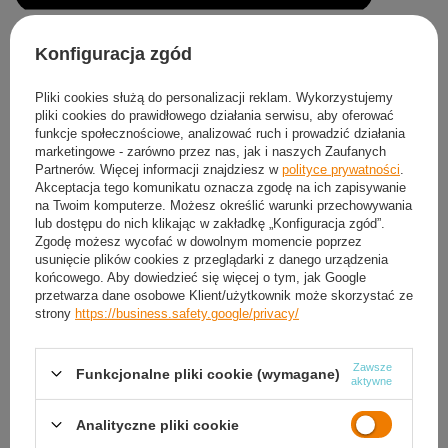
Produkt dostępny
Konfiguracja zgód
Darmowa i szybka dostawa
od
50,00 zł
Pliki cookies służą do personalizacji reklam. Wykorzystujemy
30
dni na łatwy zwrot
pliki cookies do prawidłowego działania serwisu, aby oferować
Sprawdź, w którym sklepie obejrzysz i kupisz od ręki
funkcje społecznościowe, analizować ruch i prowadzić działania
Bezpieczne zakupy
marketingowe - zarówno przez nas, jak i naszych Zaufanych
Partnerów. Więcej informacji znajdziesz w
polityce prywatności
.
Akceptacja tego komunikatu oznacza zgodę na ich zapisywanie
na Twoim komputerze. Możesz określić warunki przechowywania
Darmowa dostawa do paczkomatu lub punktu
lub dostępu do nich klikając w zakładkę „Konfiguracja zgód”.
odbioru
Zgodę możesz wycofać w dowolnym momencie poprzez
usunięcie plików cookies z przeglądarki z danego urządzenia
Smile - dostawy ze sklepów internetowych przy zamówieniu od
50,00 zł
są za
końcowego. Aby dowiedzieć się więcej o tym, jak Google
darmo
Więcej informacji.
przetwarza dane osobowe Klient/użytkownik może skorzystać ze
strony
https://business.safety.google/privacy/
OPIS
Zawsze
Funkcjonalne pliki cookie (wymagane)
aktywne
SZCZEGÓŁOWE DANE
Analityczne pliki cookie
GWARANCJA