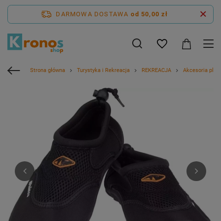
DARMOWA DOSTAWA
od 50,00 zł
Strona główna
Turystyka i Rekreacja
REKREACJA
Akcesoria plaż