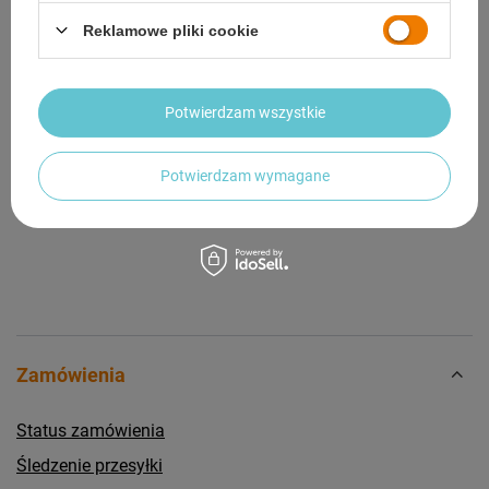
Reklamowe pliki cookie
OPINIE
(0)
Potwierdzam wszystkie
Potrzebujesz pomocy? Masz pytania?
Zadaj pytanie a my odpowiemy niezwłocznie,
Potwierdzam wymagane
Zadaj pytanie
najciekawsze pytania i odpowiedzi publikując
dla innych.
Zamówienia
Status zamówienia
Śledzenie przesyłki