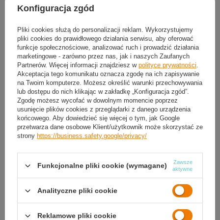
Konfiguracja zgód
30
dni na łatwy zwrot
Sprawdź, w którym sklepie obejrzysz i kupisz od ręki
Pliki cookies służą do personalizacji reklam. Wykorzystujemy
Bezpieczne zakupy
pliki cookies do prawidłowego działania serwisu, aby oferować
funkcje społecznościowe, analizować ruch i prowadzić działania
marketingowe - zarówno przez nas, jak i naszych Zaufanych
Partnerów. Więcej informacji znajdziesz w
polityce prywatności
.
Darmowa dostawa do paczkomatu lub punktu
Akceptacja tego komunikatu oznacza zgodę na ich zapisywanie
odbioru
na Twoim komputerze. Możesz określić warunki przechowywania
lub dostępu do nich klikając w zakładkę „Konfiguracja zgód”.
Smile - dostawy ze sklepów internetowych przy zamówieniu od
50,00 zł
są za
Zgodę możesz wycofać w dowolnym momencie poprzez
darmo
Więcej informacji.
usunięcie plików cookies z przeglądarki z danego urządzenia
końcowego. Aby dowiedzieć się więcej o tym, jak Google
przetwarza dane osobowe Klient/użytkownik może skorzystać ze
strony
https://business.safety.google/privacy/
OPIS
SZCZEGÓŁOWE DANE
Zawsze
Funkcjonalne pliki cookie (wymagane)
aktywne
GWARANCJA
Analityczne pliki cookie
OPINIE
(0)
Reklamowe pliki cookie