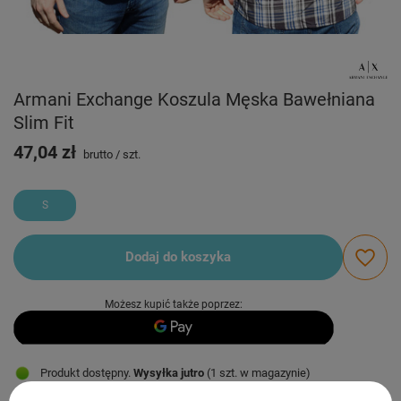
Armani Exchange Koszula Męska Bawełniana
Slim Fit
47,04 zł
brutto
/
szt.
S
Dodaj do koszyka
Możesz kupić także poprzez:
Produkt dostępny
Wysyłka
jutro
(1 szt. w magazynie)
Darmowa i szybka dostawa
od
50,00 zł