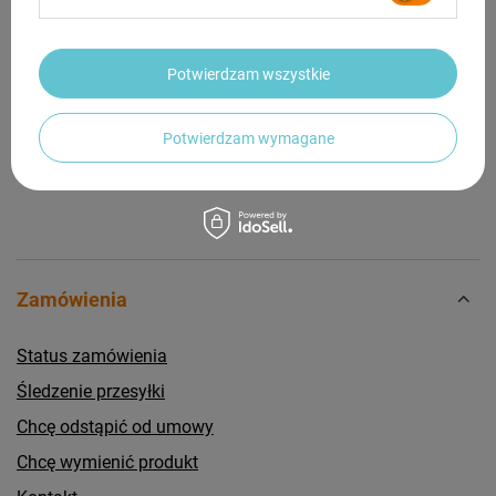
Potrzebujesz pomocy? Masz pytania?
Potwierdzam wszystkie
Zadaj pytanie a my odpowiemy niezwłocznie,
Zadaj pytanie
najciekawsze pytania i odpowiedzi publikując
dla innych.
Potwierdzam wymagane
Zamówienia
Status zamówienia
Śledzenie przesyłki
Chcę odstąpić od umowy
Chcę wymienić produkt