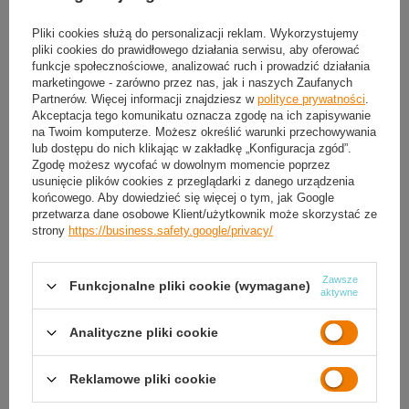
Pliki cookies służą do personalizacji reklam. Wykorzystujemy
Piłka Plażowa dla Dzieci SPIDER-
pliki cookies do prawidłowego działania serwisu, aby oferować
MAN MONDO
funkcje społecznościowe, analizować ruch i prowadzić działania
marketingowe - zarówno przez nas, jak i naszych Zaufanych
9,50 zł
/
szt.
Partnerów. Więcej informacji znajdziesz w
polityce prywatności
.
Akceptacja tego komunikatu oznacza zgodę na ich zapisywanie
na Twoim komputerze. Możesz określić warunki przechowywania
lub dostępu do nich klikając w zakładkę „Konfiguracja zgód”.
Zgodę możesz wycofać w dowolnym momencie poprzez
usunięcie plików cookies z przeglądarki z danego urządzenia
końcowego. Aby dowiedzieć się więcej o tym, jak Google
Zamówienia
przetwarza dane osobowe Klient/użytkownik może skorzystać ze
strony
https://business.safety.google/privacy/
Status zamówienia
Śledzenie przesyłki
Zawsze
Funkcjonalne pliki cookie (wymagane)
aktywne
Chcę odstąpić od umowy
Analityczne pliki cookie
Chcę wymienić produkt
Kontakt
Reklamowe pliki cookie