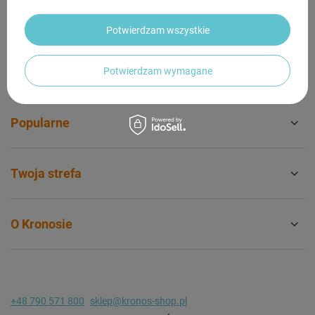
Konto
Potwierdzam wszystkie
Przydatne informacje
Potwierdzam wymagane
Popularne
Twoja strefa
O Kronosie
+48 790 571 800
sklep@kronos-shop.pl