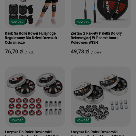
NOWOŚĆ
NOWOŚĆ
Kask Na Rolki Rower Hulajnogę
Zestaw 2 Rakiety Paletki Do Gry
Regulowany Dla Dzieci Orzeszek +
Rekreacyjnej W Badmintona +
Ochraniacze
Pokrowiec WISH
76,70 zł
49,73 zł
/
szt.
/
para
NOWOŚĆ
NOWOŚĆ
Łożyska Do Rolek Deskorolki
Łożyska Do Rolek Deskorolki