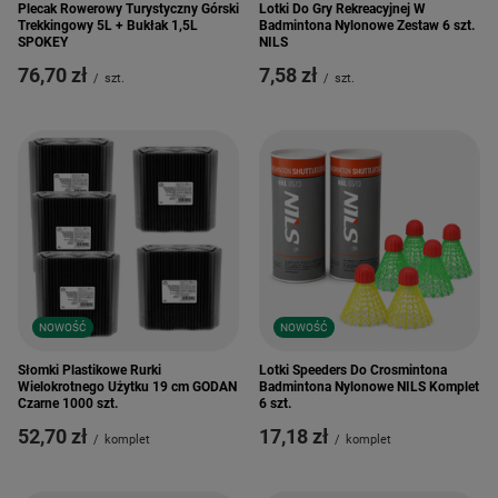
Plecak Rowerowy Turystyczny Górski
Lotki Do Gry Rekreacyjnej W
Trekkingowy 5L + Bukłak 1,5L
Badmintona Nylonowe Zestaw 6 szt.
SPOKEY
NILS
76,70 zł
7,58 zł
/
szt.
/
szt.
NOWOŚĆ
NOWOŚĆ
Słomki Plastikowe Rurki
Lotki Speeders Do Crosmintona
Wielokrotnego Użytku 19 cm GODAN
Badmintona Nylonowe NILS Komplet
Czarne 1000 szt.
6 szt.
52,70 zł
17,18 zł
/
komplet
/
komplet