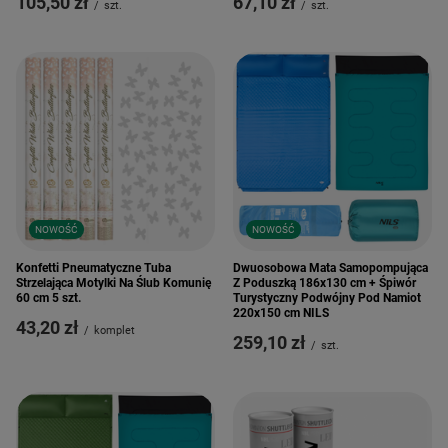
105,50 zł
67,10 zł
/
szt.
/
szt.
NOWOŚĆ
NOWOŚĆ
Konfetti Pneumatyczne Tuba
Dwuosobowa Mata Samopompująca
Strzelająca Motylki Na Ślub Komunię
Z Poduszką 186x130 cm + Śpiwór
60 cm 5 szt.
Turystyczny Podwójny Pod Namiot
220x150 cm NILS
43,20 zł
/
komplet
259,10 zł
/
szt.