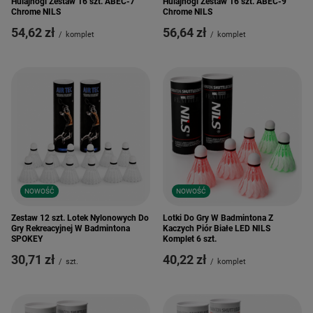
Hulajnogi Zestaw 16 szt. ABEC-7
Hulajnogi Zestaw 16 szt. ABEC-9
Chrome NILS
Chrome NILS
54,62 zł
56,64 zł
/
komplet
/
komplet
NOWOŚĆ
NOWOŚĆ
Zestaw 12 szt. Lotek Nylonowych Do
Lotki Do Gry W Badmintona Z
Gry Rekreacyjnej W Badmintona
Kaczych Piór Białe LED NILS
SPOKEY
Komplet 6 szt.
30,71 zł
40,22 zł
/
szt.
/
komplet