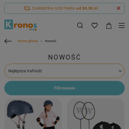
DARMOWA DOSTAWA
od 50,00 zł
Strona główna
Nowość
NOWOŚĆ
Zmień sortowanie
Najlepsza trafność
Filtrowanie