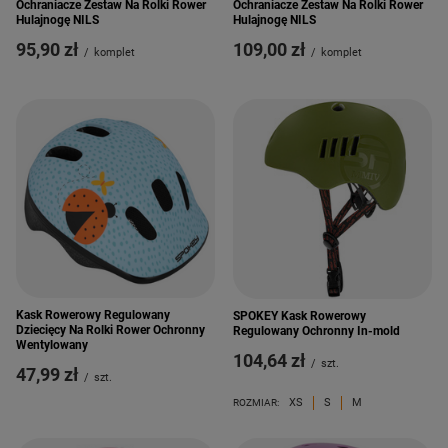
Ochraniacze Zestaw Na Rolki Rower
Ochraniacze Zestaw Na Rolki Rower
Hulajnogę NILS
Hulajnogę NILS
95,90 zł
109,00 zł
/
komplet
/
komplet
Kask Rowerowy Regulowany
SPOKEY Kask Rowerowy
Dziecięcy Na Rolki Rower Ochronny
Regulowany Ochronny In-mold
Wentylowany
104,64 zł
/
szt.
47,99 zł
/
szt.
XS
S
M
ROZMIAR: