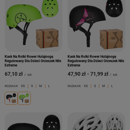
Kask Na Rolki Rower Hulajnogę
Kask Na Rolki Rower Hulajnogę
Regulowany Dla Dzieci Orzeszek Nils
Regulowany Dla Dzieci Orzeszek Nils
Extreme
Extreme
67,10 zł
od
47,90 zł
-
do
71,99 zł
/
szt.
/
szt.
XS
S
M
L
XS
S
M
L
ROZMIAR:
ROZMIAR: