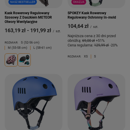
NASZ BESTSELLER
OKAZJA
Kask Rowerowy Regulowany
SPOKEY Kask Rowerowy
Szosowy Z Daszkiem METEOR
Regulowany Ochronny In-mold
Otwory Wentylacyjne
104,64 zł
/
szt.
od
163,19 zł
-
do
191,99 zł
/
szt.
Najniższa cena z 30 dni przed
obniżką:
69,00 zł
+51%
S (52-56 cm)
ROZMIAR:
Cena regularna:
129,99 zł
-20%
M (55-58 cm)
L (58-61 cm)
XS
S
ROZMIAR: