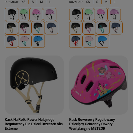
XS
S
M
L
XS
S
M
L
ROZMIAR:
ROZMIAR:
Kask Na Rolki Rower Hulajnogę
Kask Rowerowy Regulowany
Regulowany Dla Dzieci Orzeszek Nils
Dziecięcy Ochronny Otwory
Extreme
Wentylacyjne METEOR