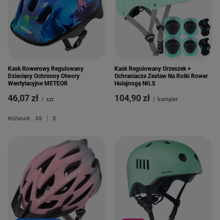
Kask Rowerowy Regulowany
Kask Regulowany Orzeszek +
Dziecięcy Ochronny Otwory
Ochraniacze Zestaw Na Rolki Rower
Wentylacyjne METEOR
Hulajnogę NILS
46,07 zł
104,90 zł
/
szt.
/
komplet
XS
S
ROZMIAR: