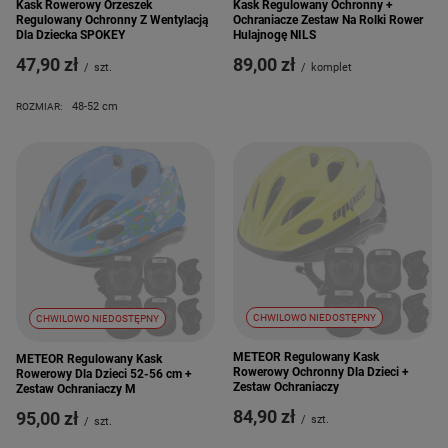
Kask Rowerowy Orzeszek
Kask Regulowany Ochronny +
Regulowany Ochronny Z Wentylacją
Ochraniacze Zestaw Na Rolki Rower
Dla Dziecka SPOKEY
Hulajnogę NILS
47,90 zł
89,00 zł
/
szt.
/
komplet
48-52 cm
ROZMIAR:
CHWILOWO NIEDOSTĘPNY
CHWILOWO NIEDOSTĘPNY
METEOR Regulowany Kask
METEOR Regulowany Kask
Rowerowy Ochronny Dla Dzieci +
Rowerowy Dla Dzieci 52-56 cm +
Zestaw Ochraniaczy
Zestaw Ochraniaczy M
84,90 zł
95,00 zł
/
szt.
/
szt.