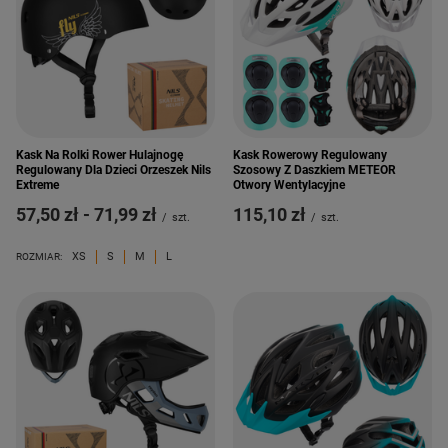
Kask Na Rolki Rower Hulajnogę
Kask Rowerowy Regulowany
Regulowany Dla Dzieci Orzeszek Nils
Szosowy Z Daszkiem METEOR
Extreme
Otwory Wentylacyjne
od
57,50 zł
-
do
71,99 zł
115,10 zł
/
szt.
/
szt.
XS
S
M
L
ROZMIAR: