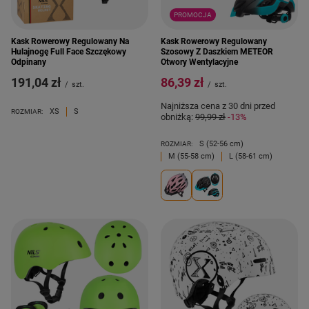
PROMOCJA
Kask Rowerowy Regulowany Na
Kask Rowerowy Regulowany
Hulajnogę Full Face Szczękowy
Szosowy Z Daszkiem METEOR
Odpinany
Otwory Wentylacyjne
191,04 zł
86,39 zł
/
szt.
/
szt.
Najniższa cena z 30 dni przed
XS
S
ROZMIAR:
obniżką:
99,99 zł
-13%
S (52-56 cm)
ROZMIAR:
M (55-58 cm)
L (58-61 cm)