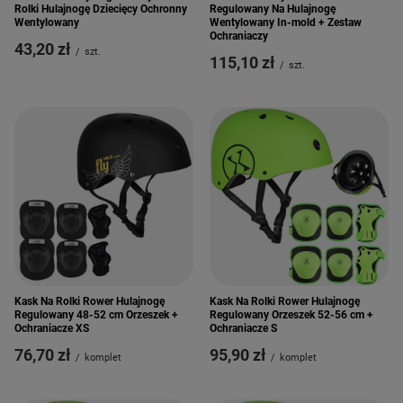
Rolki Hulajnogę Dziecięcy Ochronny
Regulowany Na Hulajnogę
Wentylowany
Wentylowany In-mold + Zestaw
Ochraniaczy
43,20 zł
/
szt.
115,10 zł
/
szt.
Kask Na Rolki Rower Hulajnogę
Kask Na Rolki Rower Hulajnogę
Regulowany 48-52 cm Orzeszek +
Regulowany Orzeszek 52-56 cm +
Ochraniacze XS
Ochraniacze S
76,70 zł
95,90 zł
/
komplet
/
komplet