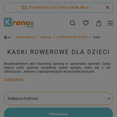
DARMOWA DOSTAWA
od 50,00 zł
Strona główna
Skating
OCHRANIACZE I KASKI
Kaski
KASKI ROWEROWE DLA DZIECI
Bezpieczeństwo jest kluczową sprawą w uprawianiu sportów. Coraz
więcej osób, poprzez świadomy wybór sprzętu, stara się o nie
zatroszczyć. Jednym z najważniejszych akcesoriów jest kask.
Czytaj więcej
Zmień sortowanie
Najlepsza trafność
Filtrowanie