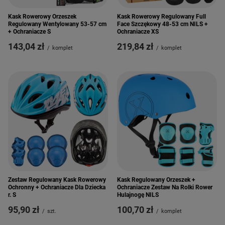
Kask Rowerowy Orzeszek
Kask Rowerowy Regulowany Full
Regulowany Wentylowany 53-57 cm
Face Szczękowy 48-53 cm NILS +
+ Ochraniacze S
Ochraniacze XS
143,04 zł
219,84 zł
/
komplet
/
komplet
Zestaw Regulowany Kask Rowerowy
Kask Regulowany Orzeszek +
Ochronny + Ochraniacze Dla Dziecka
Ochraniacze Zestaw Na Rolki Rower
r. S
Hulajnogę NILS
95,90 zł
100,70 zł
/
szt.
/
komplet