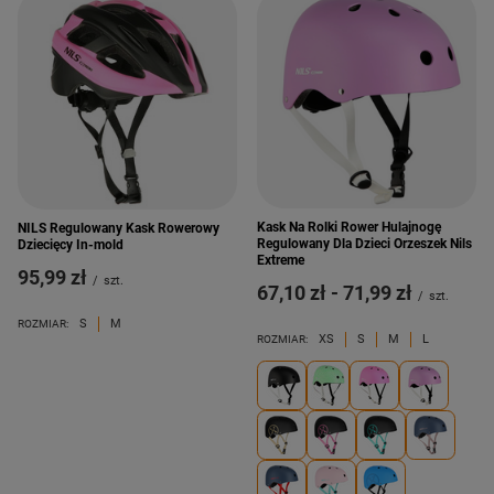
Kask Na Rolki Rower Hulajnogę
NILS Regulowany Kask Rowerowy
Regulowany Dla Dzieci Orzeszek Nils
Dziecięcy In-mold
Extreme
95,99 zł
/
szt.
od
67,10 zł
-
do
71,99 zł
/
szt.
S
M
ROZMIAR:
XS
S
M
L
ROZMIAR: