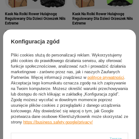
Kask Na Rolki Rower Hulajnogę
Kask Na Rolki Rower Hulajnogę
Regulowany Dla Dzieci Orzeszek Nils
Regulowany Dla Dzieci Orzeszek Nils
Extreme
Extreme
114,24 zł
67,10 zł
/
szt.
/
szt.
Konfiguracja zgód
XS
S
M
L
XS
S
ROZMIAR:
ROZMIAR:
Pliki cookies służą do personalizacji reklam. Wykorzystujemy
pliki cookies do prawidłowego działania serwisu, aby oferować
funkcje społecznościowe, analizować ruch i prowadzić działania
marketingowe - zarówno przez nas, jak i naszych Zaufanych
Partnerów. Więcej informacji znajdziesz w
polityce prywatności
.
Akceptacja tego komunikatu oznacza zgodę na ich zapisywanie
na Twoim komputerze. Możesz określić warunki przechowywania
lub dostępu do nich klikając w zakładkę „Konfiguracja zgód”.
Zgodę możesz wycofać w dowolnym momencie poprzez
usunięcie plików cookies z przeglądarki z danego urządzenia
końcowego. Aby dowiedzieć się więcej o tym, jak Google
przetwarza dane osobowe Klient/użytkownik może skorzystać ze
strony
https://business.safety.google/privacy/
CHWILOWO NIEDOSTĘPNY
Zawsze