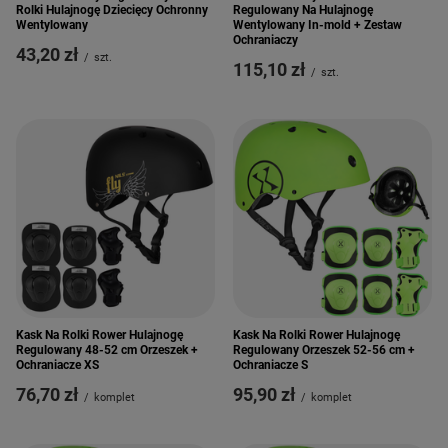
Rolki Hulajnogę Dziecięcy Ochronny
Regulowany Na Hulajnogę
Wentylowany
Wentylowany In-mold + Zestaw
Ochraniaczy
43,20 zł
/
szt.
115,10 zł
/
szt.
Kask Na Rolki Rower Hulajnogę
Kask Na Rolki Rower Hulajnogę
Regulowany 48-52 cm Orzeszek +
Regulowany Orzeszek 52-56 cm +
Ochraniacze XS
Ochraniacze S
76,70 zł
95,90 zł
/
komplet
/
komplet