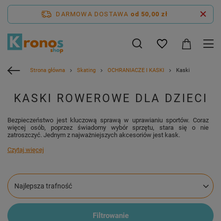
DARMOWA DOSTAWA
od 50,00 zł
Strona główna
Skating
OCHRANIACZE I KASKI
Kaski
KASKI ROWEROWE DLA DZIECI
Bezpieczeństwo jest kluczową sprawą w uprawianiu sportów. Coraz
więcej osób, poprzez świadomy wybór sprzętu, stara się o nie
zatroszczyć. Jednym z najważniejszych akcesoriów jest kask.
Czytaj więcej
Zmień sortowanie
Najlepsza trafność
Filtrowanie