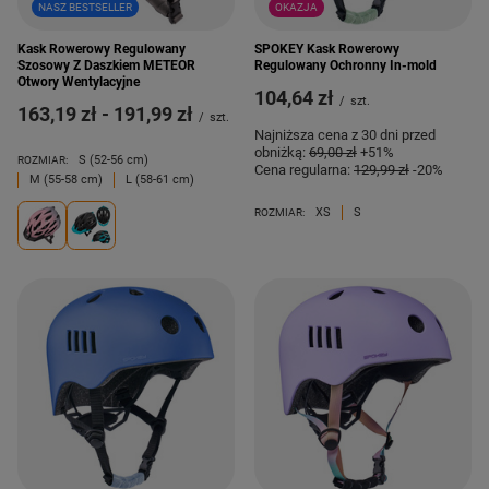
NASZ BESTSELLER
OKAZJA
Kask Rowerowy Regulowany
SPOKEY Kask Rowerowy
Szosowy Z Daszkiem METEOR
Regulowany Ochronny In-mold
Otwory Wentylacyjne
104,64 zł
/
szt.
od
163,19 zł
-
do
191,99 zł
/
szt.
Najniższa cena z 30 dni przed
obniżką:
69,00 zł
+51%
S (52-56 cm)
ROZMIAR:
Cena regularna:
129,99 zł
-20%
M (55-58 cm)
L (58-61 cm)
XS
S
ROZMIAR: