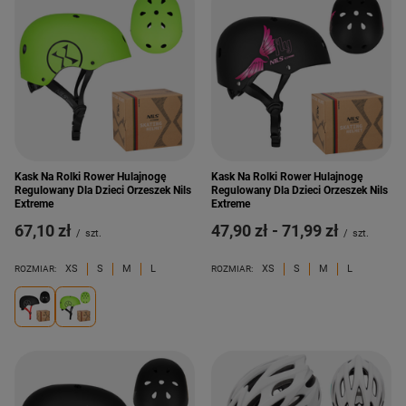
Kask Na Rolki Rower Hulajnogę
Kask Na Rolki Rower Hulajnogę
Regulowany Dla Dzieci Orzeszek Nils
Regulowany Dla Dzieci Orzeszek Nils
Extreme
Extreme
67,10 zł
od
47,90 zł
-
do
71,99 zł
/
szt.
/
szt.
XS
S
M
L
XS
S
M
L
ROZMIAR:
ROZMIAR: