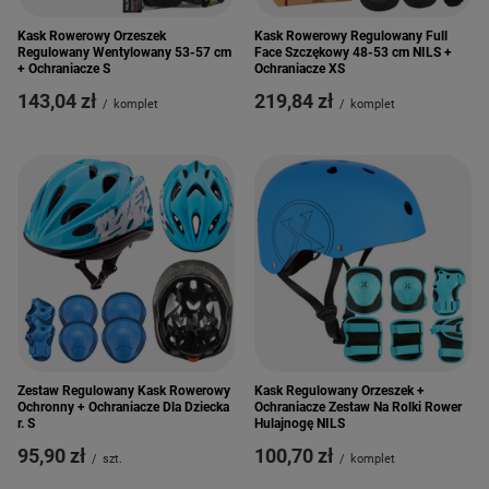
Kask Rowerowy Orzeszek
Kask Rowerowy Regulowany Full
Regulowany Wentylowany 53-57 cm
Face Szczękowy 48-53 cm NILS +
+ Ochraniacze S
Ochraniacze XS
143,04 zł
219,84 zł
/
komplet
/
komplet
Zestaw Regulowany Kask Rowerowy
Kask Regulowany Orzeszek +
Ochronny + Ochraniacze Dla Dziecka
Ochraniacze Zestaw Na Rolki Rower
r. S
Hulajnogę NILS
95,90 zł
100,70 zł
/
szt.
/
komplet