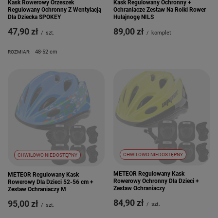
Kask Rowerowy Orzeszek
Kask Regulowany Ochronny +
Regulowany Ochronny Z Wentylacją
Ochraniacze Zestaw Na Rolki Rower
Dla Dziecka SPOKEY
Hulajnogę NILS
47,90 zł
89,00 zł
/
szt.
/
komplet
48-52 cm
ROZMIAR:
CHWILOWO NIEDOSTĘPNY
CHWILOWO NIEDOSTĘPNY
METEOR Regulowany Kask
METEOR Regulowany Kask
Rowerowy Ochronny Dla Dzieci +
Rowerowy Dla Dzieci 52-56 cm +
Zestaw Ochraniaczy
Zestaw Ochraniaczy M
84,90 zł
95,00 zł
/
szt.
/
szt.