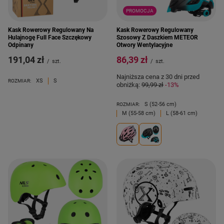
PROMOCJA
Kask Rowerowy Regulowany Na
Kask Rowerowy Regulowany
Hulajnogę Full Face Szczękowy
Szosowy Z Daszkiem METEOR
Odpinany
Otwory Wentylacyjne
191,04 zł
86,39 zł
/
szt.
/
szt.
Najniższa cena z 30 dni przed
XS
S
ROZMIAR:
obniżką:
99,99 zł
-13%
S (52-56 cm)
ROZMIAR:
M (55-58 cm)
L (58-61 cm)