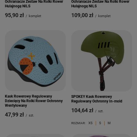
Ochraniacze Zestaw Na Rolki Rower
Ochraniacze Zestaw Na Rolki Rower
Hulajnogę NILS
Hulajnogę NILS
95,90 zł
109,00 zł
/
komplet
/
komplet
Kask Rowerowy Regulowany
SPOKEY Kask Rowerowy
Dziecięcy Na Rolki Rower Ochronny
Regulowany Ochronny In-mold
Wentylowany
104,64 zł
/
szt.
47,99 zł
/
szt.
XS
S
M
ROZMIAR: