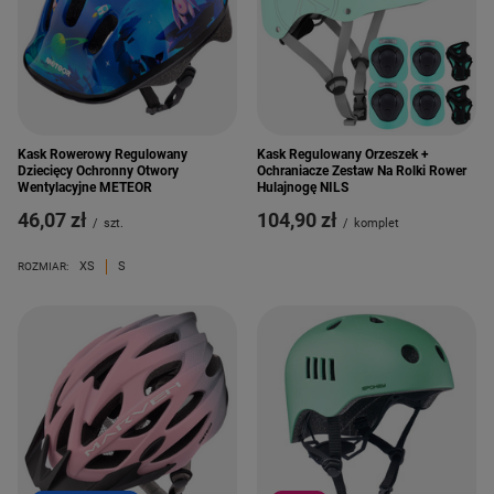
Kask Rowerowy Regulowany
Kask Regulowany Orzeszek +
Dziecięcy Ochronny Otwory
Ochraniacze Zestaw Na Rolki Rower
Wentylacyjne METEOR
Hulajnogę NILS
46,07 zł
104,90 zł
/
szt.
/
komplet
XS
S
ROZMIAR: