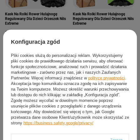
Kask Na Rolki Rower Hulajnogę
Kask Na Rolki Rower Hulajnogę
Regulowany Dla Dzieci Orzeszek Nils
Regulowany Dla Dzieci Orzeszek Nils
Extreme
Extreme
114,24 zł
67,10 zł
/
szt.
/
szt.
Konfiguracja zgód
XS
S
M
L
XS
S
ROZMIAR:
ROZMIAR:
Pliki cookies służą do personalizacji reklam. Wykorzystujemy
pliki cookies do prawidłowego działania serwisu, aby oferować
funkcje społecznościowe, analizować ruch i prowadzić działania
marketingowe - zarówno przez nas, jak i naszych Zaufanych
Partnerów. Więcej informacji znajdziesz w
polityce prywatności
.
Akceptacja tego komunikatu oznacza zgodę na ich zapisywanie
na Twoim komputerze. Możesz określić warunki przechowywania
lub dostępu do nich klikając w zakładkę „Konfiguracja zgód”.
Zgodę możesz wycofać w dowolnym momencie poprzez
usunięcie plików cookies z przeglądarki z danego urządzenia
końcowego. Aby dowiedzieć się więcej o tym, jak Google
przetwarza dane osobowe Klient/użytkownik może skorzystać ze
strony
https://business.safety.google/privacy/
CHWILOWO NIEDOSTĘPNY
Zawsze