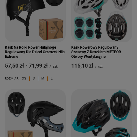
Kask Na Rolki Rower Hulajnogę
Kask Rowerowy Regulowany
Regulowany Dla Dzieci Orzeszek Nils
Szosowy Z Daszkiem METEOR
Extreme
Otwory Wentylacyjne
od
57,50 zł
-
do
71,99 zł
115,10 zł
/
szt.
/
szt.
XS
S
M
L
ROZMIAR: