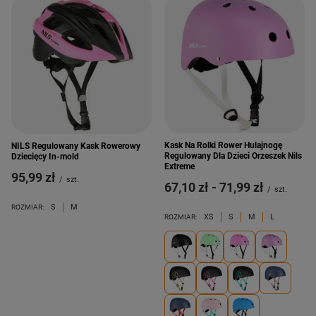
Kask Na Rolki Rower Hulajnogę
NILS Regulowany Kask Rowerowy
Regulowany Dla Dzieci Orzeszek Nils
Dziecięcy In-mold
Extreme
95,99 zł
/
szt.
od
67,10 zł
-
do
71,99 zł
/
szt.
S
M
ROZMIAR:
XS
S
M
L
ROZMIAR: