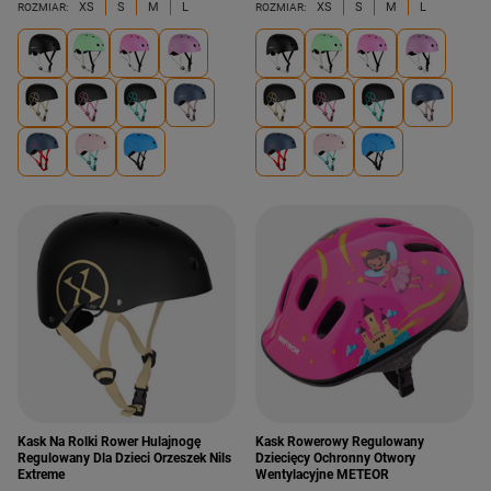
XS
S
M
L
XS
S
M
L
ROZMIAR:
ROZMIAR:
Kask Na Rolki Rower Hulajnogę
Kask Rowerowy Regulowany
Regulowany Dla Dzieci Orzeszek Nils
Dziecięcy Ochronny Otwory
Extreme
Wentylacyjne METEOR