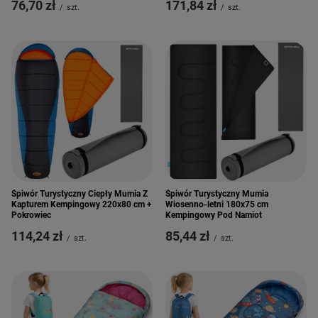
76,70 zł
171,84 zł
/
szt.
/
szt.
Śpiwór Turystyczny Ciepły Mumia Z
Śpiwór Turystyczny Mumia
Kapturem Kempingowy 220x80 cm +
Wiosenno-letni 180x75 cm
Pokrowiec
Kempingowy Pod Namiot
114,24 zł
85,44 zł
/
szt.
/
szt.