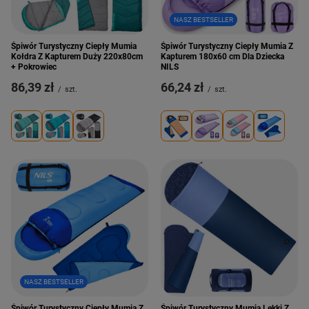
NASZ BESTSELLER
Śpiwór Turystyczny Ciepły Mumia
Śpiwór Turystyczny Ciepły Mumia Z
Kołdra Z Kapturem Duży 220x80cm
Kapturem 180x60 cm Dla Dziecka
+ Pokrowiec
NILS
86,39 zł
66,24 zł
/
szt.
/
szt.
NASZ BESTSELLER
Śpiwór Turystyczny Ciepły Mumia Z
Śpiwór Turystyczny Mumia Lekki Z