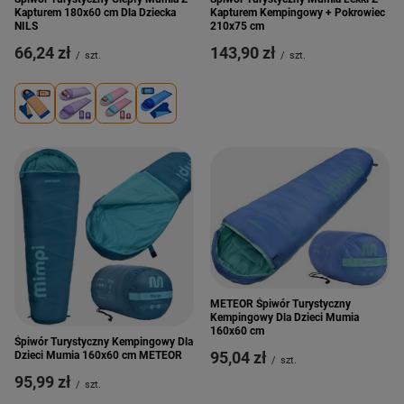
Kapturem 180x60 cm Dla Dziecka
Kapturem Kempingowy + Pokrowiec
NILS
210x75 cm
66,24 zł
143,90 zł
/
szt.
/
szt.
METEOR Śpiwór Turystyczny
Kempingowy Dla Dzieci Mumia
160x60 cm
Śpiwór Turystyczny Kempingowy Dla
95,04 zł
Dzieci Mumia 160x60 cm METEOR
/
szt.
95,99 zł
/
szt.