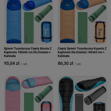
Śpiwór Turystyczny Ciepły Mumia Z
Ciepły Śpiwór Turystyczny Koperta Z
Kapturem 180x60 cm Dla Dziecka +
Kapturem Dla Dziecka 180x60 cm +
Karimata
Karimata
95,04 zł
86,30 zł
/
szt.
/
szt.