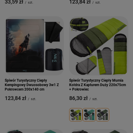
33,59 zł
123,84 zł
/
szt.
/
szt.
Śpiwór Turystyczny Ciepły
Śpiwór Turystyczny Ciepły Mumia
Kempingowy Dwuosobowy 3w1 Z
Kołdra Z Kapturem Duży 220x75cm
Pokrowcem 200x140 cm
+ Pokrowiec
123,84 zł
86,30 zł
/
szt.
/
szt.