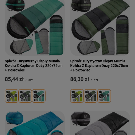
Śpiwór Turystyczny Ciepły Mumia
Śpiwór Turystyczny Ciepły Mumia
Kołdra Z Kapturem Duży 220x75cm
Kołdra Z Kapturem Duży 220x75cm
+ Pokrowiec
+ Pokrowiec
85,44 zł
86,30 zł
/
szt.
/
szt.