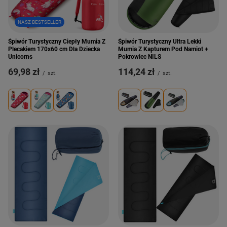
NASZ BESTSELLER
Śpiwór Turystyczny Ciepły Mumia Z
Śpiwór Turystyczny Ultra Lekki
Plecakiem 170x60 cm Dla Dziecka
Mumia Z Kapturem Pod Namiot +
Unicorns
Pokrowiec NILS
69,98 zł
114,24 zł
/
szt.
/
szt.