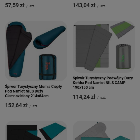
57,59 zł
143,04 zł
/
szt.
/
szt.
Śpiwór Turystyczny Podwójny Duży
Kołdra Pod Namiot NILS CAMP
Śpiwór Turystyczny Mumia Ciepły
190x150 cm
Pod Namiot NILS Duży
114,24 zł
Ciemnozielony 214x84cm
/
szt.
152,64 zł
/
szt.