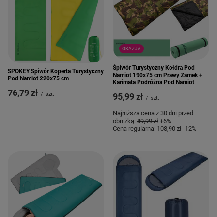
OKAZJA
Śpiwór Turystyczny Kołdra Pod
SPOKEY Śpiwór Koperta Turystyczny
Namiot 190x75 cm Prawy Zamek +
Pod Namiot 220x75 cm
Karimata Podróżna Pod Namiot
76,79 zł
/
szt.
95,99 zł
/
szt.
Najniższa cena z 30 dni przed
obniżką:
89,99 zł
+6%
Cena regularna:
108,90 zł
-12%