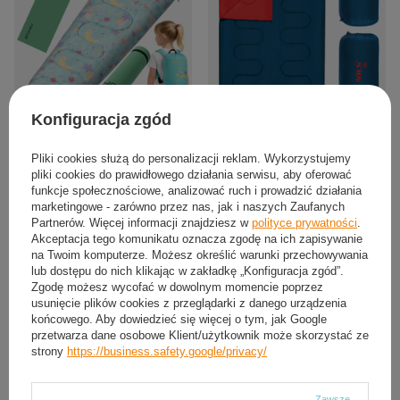
Konfiguracja zgód
Śpiwór Turystyczny Ciepły Mumia Z
2x Śpiwór Turystyczny Kołdra Pod
Plecakiem 170x60 cm Dla Dziecka +
Namiot Kempingowy 190x75 cm +
Pliki cookies służą do personalizacji reklam. Wykorzystujemy
Karimata
Pokrowiec
pliki cookies do prawidłowego działania serwisu, aby oferować
95,90 zł
104,64 zł
funkcje społecznościowe, analizować ruch i prowadzić działania
/
szt.
/
para
marketingowe - zarówno przez nas, jak i naszych Zaufanych
Partnerów. Więcej informacji znajdziesz w
polityce prywatności
.
Akceptacja tego komunikatu oznacza zgodę na ich zapisywanie
na Twoim komputerze. Możesz określić warunki przechowywania
lub dostępu do nich klikając w zakładkę „Konfiguracja zgód”.
Zgodę możesz wycofać w dowolnym momencie poprzez
usunięcie plików cookies z przeglądarki z danego urządzenia
końcowego. Aby dowiedzieć się więcej o tym, jak Google
przetwarza dane osobowe Klient/użytkownik może skorzystać ze
strony
https://business.safety.google/privacy/
Zawsze