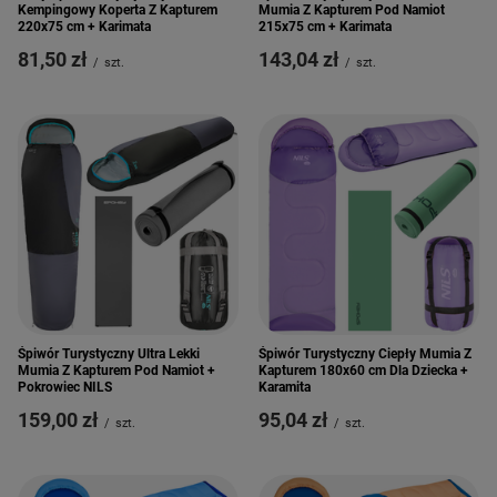
Kempingowy Koperta Z Kapturem
Mumia Z Kapturem Pod Namiot
220x75 cm + Karimata
215x75 cm + Karimata
81,50 zł
143,04 zł
/
szt.
/
szt.
Śpiwór Turystyczny Ultra Lekki
Śpiwór Turystyczny Ciepły Mumia Z
Mumia Z Kapturem Pod Namiot +
Kapturem 180x60 cm Dla Dziecka +
Pokrowiec NILS
Karamita
159,00 zł
95,04 zł
/
szt.
/
szt.