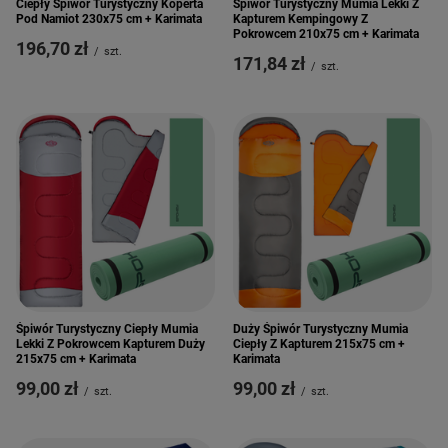
Ciepły Śpiwór Turystyczny Koperta
Śpiwór Turystyczny Mumia Lekki Z
Pod Namiot 230x75 cm + Karimata
Kapturem Kempingowy Z
Pokrowcem 210x75 cm + Karimata
196,70 zł
/
szt.
171,84 zł
/
szt.
Śpiwór Turystyczny Ciepły Mumia
Duży Śpiwór Turystyczny Mumia
Lekki Z Pokrowcem Kapturem Duży
Ciepły Z Kapturem 215x75 cm +
215x75 cm + Karimata
Karimata
99,00 zł
99,00 zł
/
szt.
/
szt.