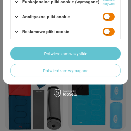
Funkcjonalne pliki cookie (wymagane)
aktywne
Analityczne pliki cookie
2x Śpiwór Turystyczny Kołdra Pod
2x Śpiwór Turystyczny Kołdra Pod
Namiot Kempingowy 190x75 cm +
Namiot Kempingowy 190x75 cm +
Reklamowe pliki cookie
Pokrowiec
Pokrowiec
104,64 zł
104,64 zł
/
para
/
para
Potwierdzam wszystkie
Potwierdzam wymagane