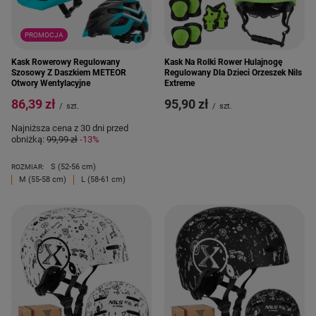
PROMOCJA
Kask Rowerowy Regulowany
Kask Na Rolki Rower Hulajnogę
Szosowy Z Daszkiem METEOR
Regulowany Dla Dzieci Orzeszek Nils
Otwory Wentylacyjne
Extreme
86,39 zł
95,90 zł
/
szt.
/
szt.
Najniższa cena z 30 dni przed
obniżką:
99,99 zł
-13%
S (52-56 cm)
ROZMIAR:
M (55-58 cm)
L (58-61 cm)