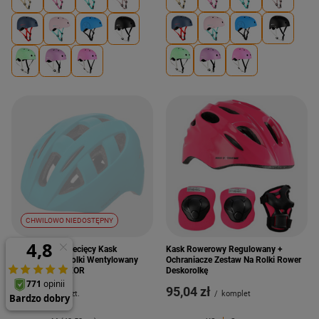
CHWILOWO NIEDOSTĘPNY
Regulowany Dziecięcy Kask
Kask Rowerowy Regulowany +
Rowerowy Na Rolki Wentylowany
Ochraniacze Zestaw Na Rolki Rower
Ochronny METEOR
Deskorolkę
65,00 zł
95,04 zł
/
szt.
/
komplet