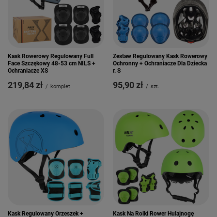
Kask Rowerowy Regulowany Full
Zestaw Regulowany Kask Rowerowy
Face Szczękowy 48-53 cm NILS +
Ochronny + Ochraniacze Dla Dziecka
Ochraniacze XS
r. S
219,84 zł
95,90 zł
/
komplet
/
szt.
Kask Regulowany Orzeszek +
Kask Na Rolki Rower Hulajnogę