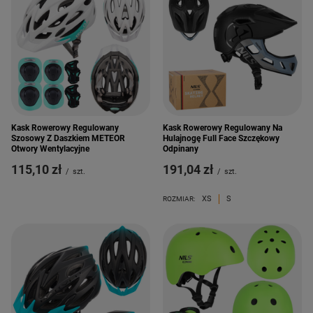
Kask Rowerowy Regulowany
Kask Rowerowy Regulowany Na
Szosowy Z Daszkiem METEOR
Hulajnogę Full Face Szczękowy
Otwory Wentylacyjne
Odpinany
115,10 zł
191,04 zł
/
szt.
/
szt.
XS
S
ROZMIAR: