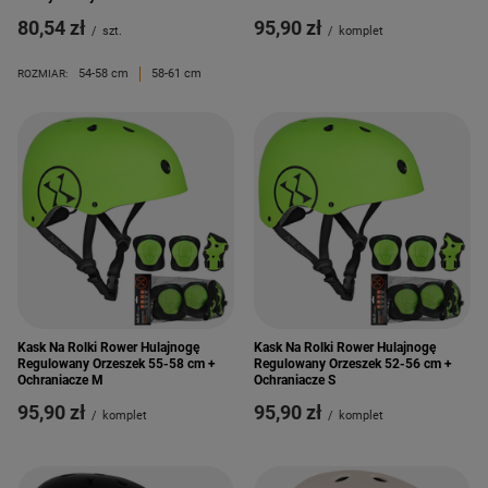
80,54 zł
95,90 zł
/
szt.
/
komplet
54-58 cm
58-61 cm
ROZMIAR:
Kask Na Rolki Rower Hulajnogę
Kask Na Rolki Rower Hulajnogę
Regulowany Orzeszek 55-58 cm +
Regulowany Orzeszek 52-56 cm +
Ochraniacze M
Ochraniacze S
95,90 zł
95,90 zł
/
komplet
/
komplet