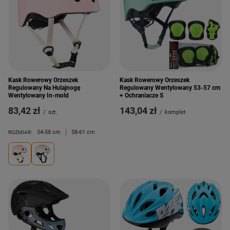
Kask Rowerowy Orzeszek
Kask Rowerowy Orzeszek
Regulowany Na Hulajnogę
Regulowany Wentylowany 53-57 cm
Wentylowany In-mold
+ Ochraniacze S
83,42 zł
143,04 zł
/
szt.
/
komplet
54-58 cm
58-61 cm
ROZMIAR: