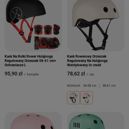
Kask Na Rolki Rower Hulajnogę
Kask Rowerowy Orzeszek
Regulowany Orzeszek 58-61 cm+
Regulowany Na Hulajnogę
Ochraniacze L
Wentylowany In-mold
95,90 zł
78,62 zł
/
komplet
/
szt.
54-58 cm
58-61 cm
ROZMIAR: