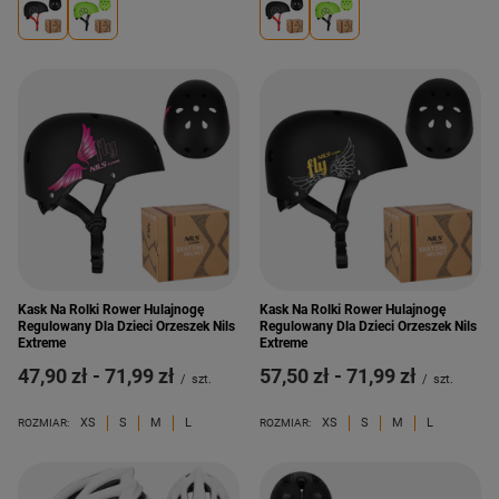
Kask Na Rolki Rower Hulajnogę
Kask Na Rolki Rower Hulajnogę
Regulowany Dla Dzieci Orzeszek Nils
Regulowany Dla Dzieci Orzeszek Nils
Extreme
Extreme
od
47,90 zł
-
do
71,99 zł
od
57,50 zł
-
do
71,99 zł
/
szt.
/
szt.
XS
S
M
L
XS
S
M
L
ROZMIAR:
ROZMIAR: