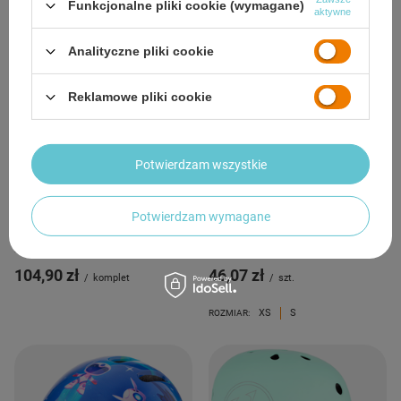
Funkcjonalne pliki cookie (wymagane)
aktywne
Analityczne pliki cookie
Reklamowe pliki cookie
Potwierdzam wszystkie
CHWILOWO NIEDOSTĘPNY
Potwierdzam wymagane
Kask Regulowany Orzeszek +
Kask Rowerowy Regulowany
Ochraniacze Zestaw Na Rolki Rower
Dziecięcy Ochronny Otwory
Hulajnogę NILS
Wentylacyjne METEOR
104,90 zł
46,07 zł
/
komplet
/
szt.
XS
S
ROZMIAR: