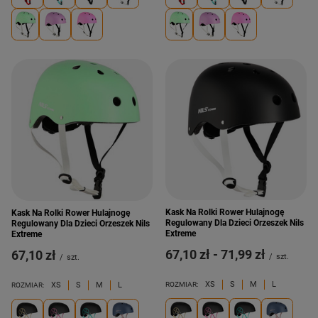
Kask Na Rolki Rower Hulajnogę
Kask Na Rolki Rower Hulajnogę
Regulowany Dla Dzieci Orzeszek Nils
Regulowany Dla Dzieci Orzeszek Nils
Extreme
Extreme
od
67,10 zł
-
do
71,99 zł
67,10 zł
/
szt.
/
szt.
XS
S
M
L
XS
S
M
L
ROZMIAR:
ROZMIAR: