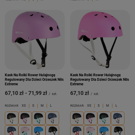
Kask Na Rolki Rower Hulajnogę
Kask Na Rolki Rower Hulajnogę
Regulowany Dla Dzieci Orzeszek Nils
Regulowany Dla Dzieci Orzeszek Nils
Extreme
Extreme
od
67,10 zł
-
do
71,99 zł
67,10 zł
/
szt.
/
szt.
XS
S
M
L
XS
S
M
L
ROZMIAR:
ROZMIAR: