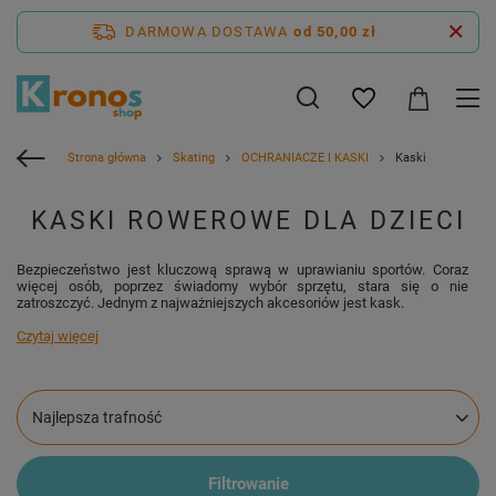
DARMOWA DOSTAWA
od 50,00 zł
Strona główna
Skating
OCHRANIACZE I KASKI
Kaski
KASKI ROWEROWE DLA DZIECI
Bezpieczeństwo jest kluczową sprawą w uprawianiu sportów. Coraz
więcej osób, poprzez świadomy wybór sprzętu, stara się o nie
zatroszczyć. Jednym z najważniejszych akcesoriów jest kask.
Czytaj więcej
Zmień sortowanie
Najlepsza trafność
Filtrowanie