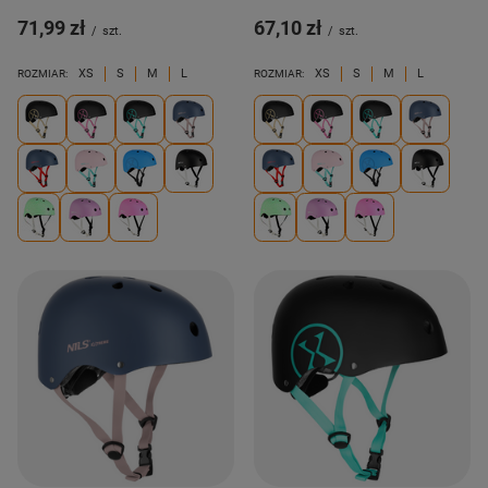
71,99 zł
67,10 zł
/
szt.
/
szt.
XS
S
M
L
XS
S
M
L
ROZMIAR:
ROZMIAR: