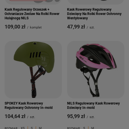
Kask Regulowany Orzeszek +
Kask Rowerowy Regulowany
Ochraniacze Zestaw Na Rolki Rower
Dziecięcy Na Rolki Rower Ochronny
Hulajnogę NILS
Wentylowany
109,00 zł
47,99 zł
/
komplet
/
szt.
SPOKEY Kask Rowerowy
NILS Regulowany Kask Rowerowy
Regulowany Ochronny In-mold
Dziecięcy In-mold
104,64 zł
95,99 zł
/
szt.
/
szt.
XS
S
M
S
M
ROZMIAR:
ROZMIAR: