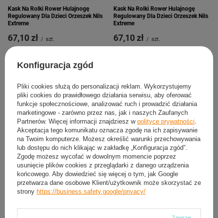
Kask Na Rolki Rower Hulajnogę
Kask Na Rolki Rower Hulajnogę
Regulowany Dla Dzieci Orzeszek Nils
Regulowany Dla Dzieci Orzeszek Nils
Extreme
Extreme
67,10 zł
67,10 zł
/
szt.
/
szt.
XS
S
XS
S
ROZMIAR:
ROZMIAR:
Konfiguracja zgód
Pliki cookies służą do personalizacji reklam. Wykorzystujemy
pliki cookies do prawidłowego działania serwisu, aby oferować
funkcje społecznościowe, analizować ruch i prowadzić działania
marketingowe - zarówno przez nas, jak i naszych Zaufanych
Partnerów. Więcej informacji znajdziesz w
polityce prywatności
.
Akceptacja tego komunikatu oznacza zgodę na ich zapisywanie
na Twoim komputerze. Możesz określić warunki przechowywania
lub dostępu do nich klikając w zakładkę „Konfiguracja zgód”.
Zgodę możesz wycofać w dowolnym momencie poprzez
CHWILOWO NIEDOSTĘPNY
CHWILOWO NIEDOSTĘPNY
usunięcie plików cookies z przeglądarki z danego urządzenia
końcowego. Aby dowiedzieć się więcej o tym, jak Google
Kask Na Rolki Rower Hulajnogę
Kask Na Rolki Rower Hulajnogę
przetwarza dane osobowe Klient/użytkownik może skorzystać ze
Regulowany Dla Dzieci Orzeszek +
Regulowany Dla Dzieci Orzeszek +
strony
https://business.safety.google/privacy/
Zestaw Ochraniaczy
Ochraniacze
89,90 zł
104,90 zł
/
szt.
/
szt.
Zawsze