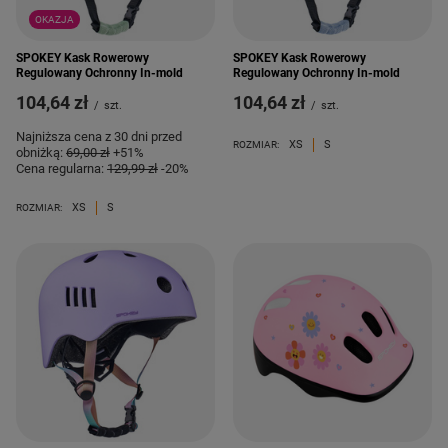
OKAZJA
SPOKEY Kask Rowerowy
SPOKEY Kask Rowerowy
Regulowany Ochronny In-mold
Regulowany Ochronny In-mold
104,64 zł
104,64 zł
/
szt.
/
szt.
Najniższa cena z 30 dni przed
XS
S
ROZMIAR:
obniżką:
69,00 zł
+51%
Cena regularna:
129,99 zł
-20%
XS
S
ROZMIAR: